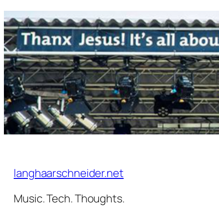
Zum
Inhalt
springen
langhaarschneider.net
Music. Tech. Thoughts.