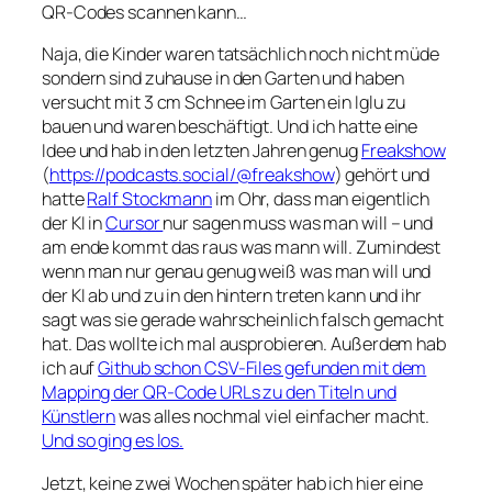
QR-Codes scannen kann…
Naja, die Kinder waren tatsächlich noch nicht müde
sondern sind zuhause in den Garten und haben
versucht mit 3 cm Schnee im Garten ein Iglu zu
bauen und waren beschäftigt. Und ich hatte eine
Idee und hab in den letzten Jahren genug
Freakshow
(
https://podcasts.social/@freakshow
) gehört und
hatte
Ralf Stockmann
im Ohr, dass man eigentlich
der KI in
Cursor
nur sagen muss was man will – und
am ende kommt das raus was mann will. Zumindest
wenn man nur genau genug weiß was man will und
der KI ab und zu in den hintern treten kann und ihr
sagt was sie gerade wahrscheinlich falsch gemacht
hat. Das wollte ich mal ausprobieren. Außerdem hab
ich auf
Github schon CSV-Files gefunden mit dem
Mapping der QR-Code URLs zu den Titeln und
Künstlern
was alles nochmal viel einfacher macht.
Und so ging es los.
Jetzt, keine zwei Wochen später hab ich hier eine