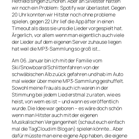
Hetfield singen zu hören. Aber an Silvester hatten
wir noch ein Problem: Spotify war überlastet. Gegen
20 Uhr konnten wir Hitster noch ohne probleme
spielen, gegen 22 Uhr lief die App äfter in einen
Timeout als dass sie uns die Lieder vorgespielt hat.
Ärgerlich, vor allem wenn man eigentlich auch viele
der Lieder auf dem eigenen Server zuhause liegen
hat weil die MP3-Sammlung so groß ist…
Am 06. Januar bin ich mit der Familie vom
Ski/Snowboard/Schlittenfahren von der
schwäbischen Alb zuück gefahren und hab im Auto
mal wieder über meine MP3-Sammlung geshuffelt.
Sowohl meine Frau als auch ich waren in der
Stimmung bei jedem Lied erstmal zu raten, wie es
heist, von wem es ist – und wann es veröffentlich
wurde. Die Idee war geboren – es wäre doch schön
wenn man Hitster auch mit der eigenen
Musikalischen Vergangenheit (schaut euch einfach
mal die TagCloud im Blog an) spielen könnte… Aber
dafür müsste man eine eigene App haben, die eigene