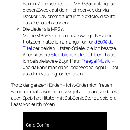
Bei mir Zuhause liegt die MP3-Sammlung für
diesen Zweck auf dem Heimserver, der via
Docker Navidrome ausführt. Nextcloud sollte
das aber auch können.
Die Lieder als MP3s.
Meine MP3-Sammlung ist zwar groß – aber
trotzdem hatte ich anfangs nur
rund 50% der
Titel
der beiden Hitster-Spiele, die ich besitze.
Aber über die
Stadtbibliothek Ostfildern
habe
ich beispielsweie Zugriff auf
Freegal Music
–
und da kann man dann jede Woche legal 5 Titel
aus dem Katalog runter laden.
Trotz der ganzen Hürden – ich würde mich freuen
wenn ich mal davon höre dass jetzt jemand anderes
auch Spaß hat Hitster mit SubSonicSter zu spielen.
Lasst von euch hören!