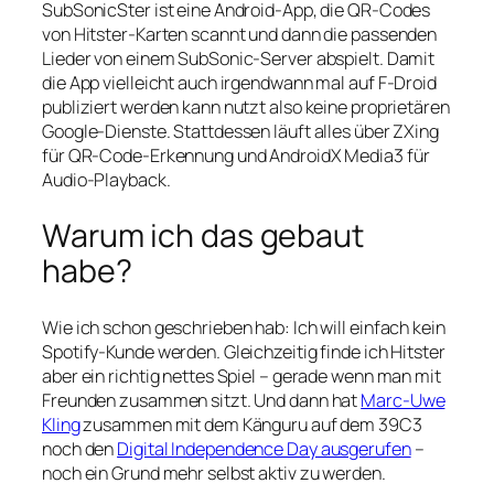
SubSonicSter ist eine Android-App, die QR-Codes
von Hitster-Karten scannt und dann die passenden
Lieder von einem SubSonic-Server abspielt. Damit
die App vielleicht auch irgendwann mal auf F-Droid
publiziert werden kann nutzt also keine proprietären
Google-Dienste. Stattdessen läuft alles über ZXing
für QR-Code-Erkennung und AndroidX Media3 für
Audio-Playback.
Warum ich das gebaut
habe?
Wie ich schon geschrieben hab: Ich will einfach kein
Spotify-Kunde werden. Gleichzeitig finde ich Hitster
aber ein richtig nettes Spiel – gerade wenn man mit
Freunden zusammen sitzt. Und dann hat
Marc-Uwe
Kling
zusammen mit dem Känguru auf dem 39C3
noch den
Digital Independence Day ausgerufen
–
noch ein Grund mehr selbst aktiv zu werden.