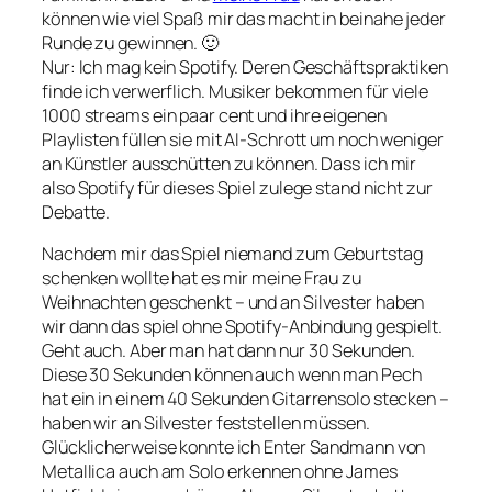
können wie viel Spaß mir das macht in beinahe jeder
Runde zu gewinnen. 🙂
Nur: Ich mag kein Spotify. Deren Geschäftspraktiken
finde ich verwerflich. Musiker bekommen für viele
1000 streams ein paar cent und ihre eigenen
Playlisten füllen sie mit AI-Schrott um noch weniger
an Künstler ausschütten zu können. Dass ich mir
also Spotify für dieses Spiel zulege stand nicht zur
Debatte.
Nachdem mir das Spiel niemand zum Geburtstag
schenken wollte hat es mir meine Frau zu
Weihnachten geschenkt – und an Silvester haben
wir dann das spiel ohne Spotify-Anbindung gespielt.
Geht auch. Aber man hat dann nur 30 Sekunden.
Diese 30 Sekunden können auch wenn man Pech
hat ein in einem 40 Sekunden Gitarrensolo stecken –
haben wir an Silvester feststellen müssen.
Glücklicherweise konnte ich Enter Sandmann von
Metallica auch am Solo erkennen ohne James