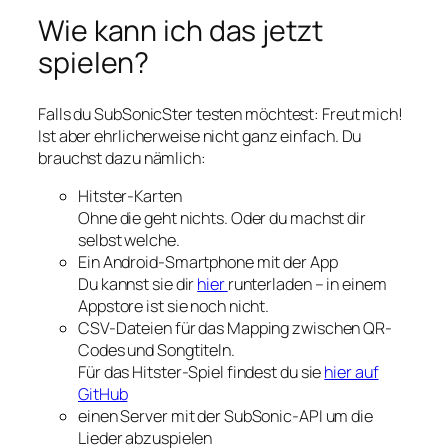
Wie kann ich das jetzt
spielen?
Falls du SubSonicSter testen möchtest: Freut mich!
Ist aber ehrlicherweise nicht ganz einfach. Du
brauchst dazu nämlich:
Hitster-Karten
Ohne die geht nichts. Oder du machst dir
selbst welche.
Ein Android-Smartphone mit der App
Du kannst sie dir
hier
runterladen – in einem
Appstore ist sie noch nicht.
CSV-Dateien für das Mapping zwischen QR-
Codes und Songtiteln.
Für das Hitster-Spiel findest du sie
hier auf
GitHub
einen Server mit der SubSonic-API um die
Lieder abzuspielen