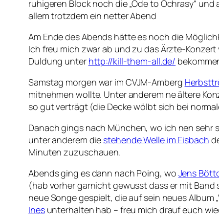
ruhigeren Block noch die „Ode to Ochrasy“ und 
allem trotzdem ein netter Abend
Am Ende des Abends hätte es noch die Möglichke
Ich freu mich zwar ab und zu das Ärzte-Konzert
Duldung unter
http://kill-them-all.de/
bekommen 
Samstag morgen war im CVJM-Amberg
Herbsttr
mitnehmen wollte. Unter anderem ne ältere Konze
so gut verträgt (die Decke wölbt sich bei norm
Danach gings nach München, wo ich nen sehr s
unter anderem die
stehende Welle im Eisbach
de
Minuten zuzuschauen.
Abends ging es dann nach Poing, wo
Jens Bött
(hab vorher garnicht gewusst dass er mit Band s
neue Songe gespielt, die auf sein neues Album 
Ines
unterhalten hab – freu mich drauf euch wie