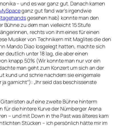
armonika – und es war ganz gut. Danach kamen
MySpace
ganz gut fand war’s irgendwie
Stagehands
gesehen hab) konnte man den
Bühne zu dem man vielleicht 15 Stufe
ängerinnen, rechts von ihm eines für einen
se Musiker von Technikern mit Maglites die den
ann Mando Diao losgelegt hatten, machte sich
 deutlich unter 18 lag, die aber einen
n knapp 50% (Wir konnte man nur vor ein
dachte man geht zum Konzert um sich an der
aut kund und schrie nachdem sie einigemale
 ja garnicht“): „Ihr seid das beschissenste
Gitarristen auf eine zweite Bühne hinterm
en für die hintere Kurve der Nürnberger Arena
waren – und mit Down in the Past was älteres kam
tlichten Stücken – ich persönlich hätte mir im