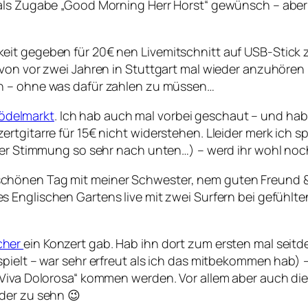
als Zugabe „Good Morning Herr Horst“ gewünsch – aber 
it gegeben für 20€ nen Livemitschnitt auf USB-Stick z
 von vor zwei Jahren in Stuttgart mal wieder anzuhören
– ohne was dafür zahlen zu müssen…
ödelmarkt
. Ich hab auch mal vorbei geschaut – und ha
rtgitarre für 15€ nicht widerstehen. Lleider merk ich s
aler Stimmung so sehr nach unten…) – werd ihr wohl n
chönen Tag mit meiner Schwester, nem guten Freund &
s Englischen Gartens live mit zwei Surfern bei gefühlten
cher
ein Konzert gab. Hab ihn dort zum ersten mal seitd
pielt – war sehr erfreut als ich das mitbekommen hab) 
„Viva Dolorosa“ kommen werden. Vor allem aber auch die
der zu sehn 😉