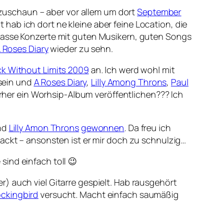
uschaun – aber vor allem um dort
September
hab ich dort ne kleine aber feine Location, die
klasse Konzerte mit guten Musikern, guten Songs
 Roses Diary
wieder zu sehn.
k Without Limits 2009
an. Ich werd wohl mit
sein und
A Roses Diary
,
Lilly Among Throns
,
Paul
orher ein Worhsip-Album veröffentlichen??? Ich
nd
Lilly Amon Throns
gewonnen
. Da freu ich
ckt – ansonsten ist er mir doch zu schnulzig…
sind einfach toll 😉
) auch viel Gitarre gespielt. Hab rausgehört
ckingbird
versucht. Macht einfach saumäßig