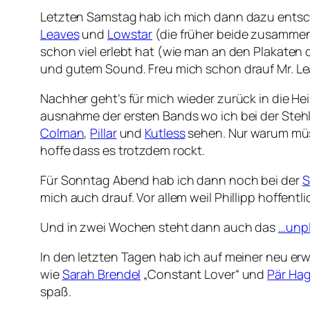
Letzten Samstag hab ich mich dann dazu ents
Leaves
und
Lowstar
(die früher beide zusamme
schon viel erlebt hat (wie man an den Plakaten
und gutem Sound. Freu mich schon drauf Mr. 
Nachher geht’s für mich wieder zurück in die H
ausnahme der ersten Bands wo ich bei der Ste
Colman
,
Pillar
und
Kutless
sehen. Nur warum müsse
hoffe dass es trotzdem rockt.
Für Sonntag Abend hab ich dann noch bei der
S
mich auch drauf. Vor allem weil Phillipp hoffen
Und in zwei Wochen steht dann auch das
…unp
In den letzten Tagen hab ich auf meiner neu erw
wie
Sarah Brendel
„Constant Lover“ und
Pär Ha
spaß.