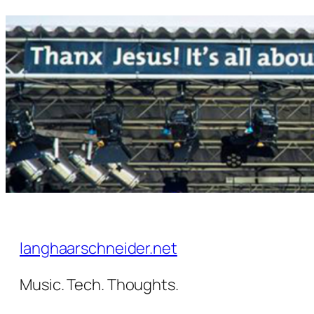
Zum
Inhalt
springen
langhaarschneider.net
Music. Tech. Thoughts.