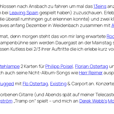
chlossen nach Ansbach zu fahren um mal das
13eins
anz
n bei
Leaving Spain
gespielt haben) zuzuschauen. Erlebt 
 die überall rumhingen gut erkennen konnte) und zwei 
Leaves anfang Dezember in Weidenbach zusammen mit
A
eimat, denn morgen steht das von mir lang erwartete
Roc
hlampenbühne sein werden Dauergast an der Mainstag 
n Kutless bei 2/3 ihrer Auftritte die ich erlebe kurz v
tehlampe
2 Karten für
Philipp Poisel
,
Florian Ostertag
u
tlich auch seine Nicht-Album-Songs wie
Herr Reimer
auspa
lugged
mit
Flo Ostertag
,
Existing
& Carport an. Konzerte 
orbenen Gitarre (und Abends spät auf meiner Telecaster
gström
„Tramp on“ spielt – und mich an
Derek Webb’s
Mo