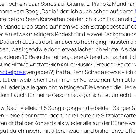
elte noch ein paar Songs auf Gitarre, E-Piano & Mundh
ßname vom Song „Daniel“ den ich auch schon auf deren
te bei größeren Konzerten bei der ich auch Frauen als
ando Diao stand auf nem weißen Extrapodest auf der 
 ein etwas niedrigers Podest für die zwei Backgrounds
Dadurch dass es dorthin aber so hoch ging mussten die
den, was irgendwie doch etwas lächerlich wirkte. Als d
 vorderen 10 Besucherreihen, derenAltersdurchschnitt der
UndFilmMalAnstattMichAnDerMusikZuFreuen“-Faktor vo
Nobelpreis
vergeben?) hatte. Sehr Schade sowas – ich 
s tat ein weiblicher Fan in meiner Nähe seinem Unmut l
 Lieder ja alle garnicht mitsingen/Die kennen die Lieder
ie damit auch für meine Geschmack garnicht so unrecht…
w. Nach vielleicht 5 Songs gongen die beiden Sänger & 
n – eine dehr nette Idee für die Leute die Sitzplatzkart
zten drittel des Konzerts als wieder alle auf der Bühne 
gut durchmischt mit alten, neuen und bisher unveröffen