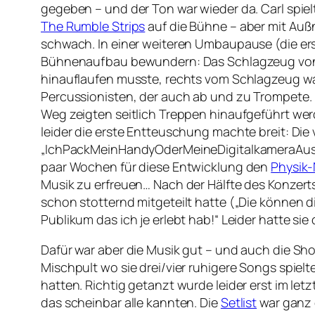
gegeben – und der Ton war wieder da. Carl spi
The Rumble Strips
auf die Bühne – aber mit Au
schwach. In einer weiteren Umbaupause (die ers
Bühnenaufbau bewundern: Das Schlagzeug von M
hinauflaufen musste, rechts vom Schlagzeug war
Percussionisten, der auch ab und zu Trompete. 
Weg zeigten seitlich Treppen hinaufgeführt wer
leider die erste Entteuschung machte breit: Die
„IchPackMeinHandyOderMeineDigitalkameraAus
paar Wochen für diese Entwicklung den
Physik-
Musik zu erfreuen… Nach der Hälfte des Konzert
schon stotternd mitgeteilt hatte („Die können die
Publikum das ich je erlebt hab!“ Leider hatte s
Dafür war aber die Musik gut – und auch die Sho
Mischpult wo sie drei/vier ruhigere Songs spielte
hatten. Richtig getanzt wurde leider erst im let
das scheinbar alle kannten. Die
Setlist
war ganz 