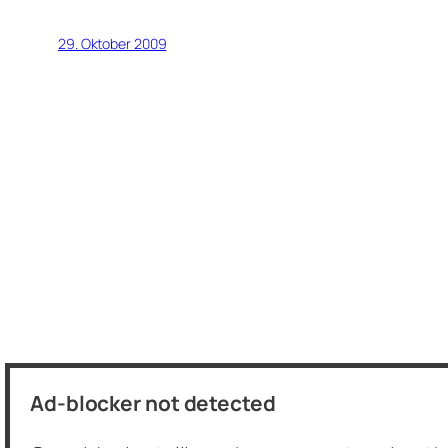
29. Oktober 2009
langhaarschneider.net
Ad-blocker not detected
Music. Tech. Thoughts.