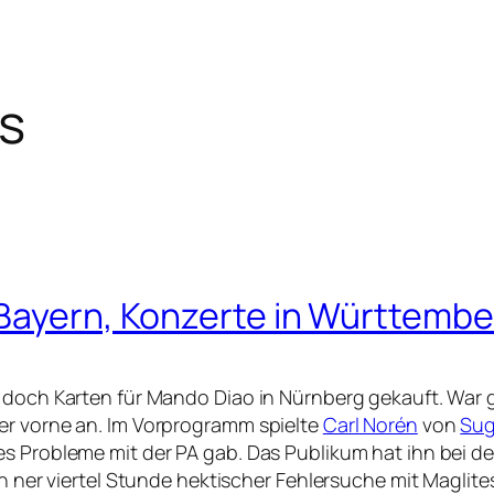
ns
 Bayern, Konzerte in Württemb
n doch Karten für Mando Diao in Nürnberg gekauft. War
er vorne an. Im Vorprogramm spielte
Carl Norén
von
Sug
es Probleme mit der PA gab. Das Publikum hat ihn bei 
ch ner viertel Stunde hektischer Fehlersuche mit Maglit