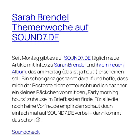
Sarah Brendel
Themenwoche auf
SOUND7.DE
Seit Montag gibt es auf
SOUND7.DE
täglich neue
Artikle mit Infos zu
Sarah Brendel
und
ihrem neuen
Album
, das am Freitag (das ist ja heut!) erscheinen
soll. Bin schon ganz gespannt darauf und hoffe, dass
mich der Postbote nicht entteuscht und ich nachher
ein kleines Päckchen von mit den „Early morning
hours“ zuhause im Briefkasten finde. Für alle die
noch keine Vorfreude empfinden schaut doch
einfach mal auf SOUND7.DE vorbei – dann kommt
das schon 😉
Soundcheck