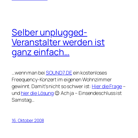
Selber unplugged-
Veranstalter werden ist
ganz einfach…
…wenn man bei
SOUND7.DE
ein kostenloses
Freequency-Konzert im eigenen Wohnzimmer
gewinnt. Damit’s nicht so schwer ist:
Hier die Frage
–
und
hier die Lösung
😉 Ach ja – Einsendeschluss ist
Samstag…
16. Oktober 2008