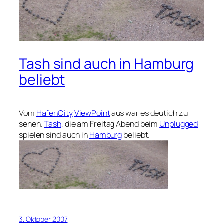
Tash sind auch in Hamburg
beliebt
Vom
HafenCity
ViewPoint
aus war es deutich zu
sehen.
Tash
, die am Freitag Abend beim
Unplugged
spielen sind auch in
Hamburg
beliebt.
3. Oktober 2007