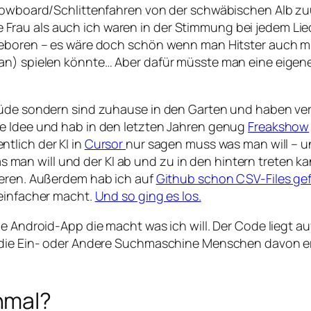
/Snowboard/Schlittenfahren von der schwäbischen Alb z
au als auch ich waren in der Stimmung bei jedem Lied e
 geboren – es wäre doch schön wenn man Hitster auch m
 an) spielen könnte… Aber dafür müsste man eine eige
müde sondern sind zuhause in den Garten und haben ver
ne Idee und hab in den letzten Jahren genug
Freakshow
ntlich der KI in
Cursor
nur sagen muss was man will – 
n will und der KI ab und zu in den hintern treten kan
ieren. Außerdem hab ich auf
Github schon CSV-Files g
 einfacher macht.
Und so ging es los.
ne Android-App die macht was ich will. Der Code liegt a
 die Ein- oder Andere Suchmaschine Menschen davon erz
hmal?