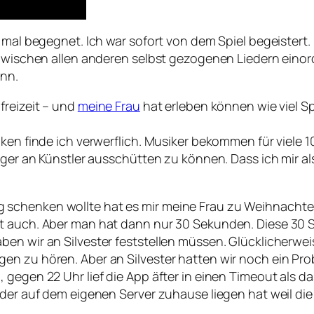
n mal begegnet. Ich war sofort von dem Spiel begeistert
kt zwischen allen anderen selbst gezogenen Liedern e
ann.
freizeit – und
meine Frau
hat erleben können wie viel S
iken finde ich verwerflich. Musiker bekommen für viele 
iger an Künstler ausschütten zu können. Dass ich mir als
schenken wollte hat es mir meine Frau zu Weihnachten
eht auch. Aber man hat dann nur 30 Sekunden. Diese 3
ben wir an Silvester feststellen müssen. Glücklicherwe
en zu hören. Aber an Silvester hatten wir noch ein Pro
egen 22 Uhr lief die App äfter in einen Timeout als dass
ieder auf dem eigenen Server zuhause liegen hat weil d