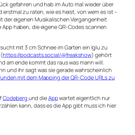
uück gefahren und hab im Auto mal wieder über
rstmal zu raten, wie es heist, von wem es ist –
it der eigenen Musikalischen Vergangenheit
ne App haben, die eigene QR-Codes scannen
sucht mit 3 cm Schnee im Garten ein Iglu zu
(
https://podcasts.social/@freakshow
) gehört
und am ende kommt das raus was mann will.
n und ihr sagt was sie gerade wahrscheinlich
efunden mit dem Mapping der QR-Code URLs zu
uf
Codeberg
und die
App
wartet eigentlich nur
ählen kann, dass es die App gibt muss ich hier