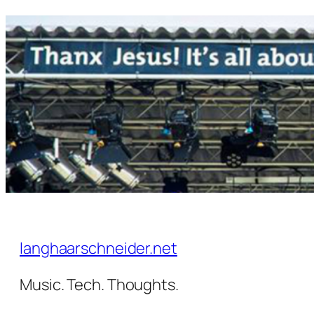
Zum
Inhalt
springen
langhaarschneider.net
Music. Tech. Thoughts.