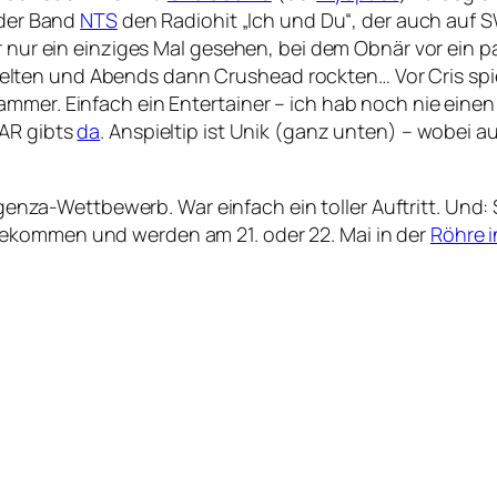
 der Band
NTS
den Radiohit „Ich und Du“, der auch auf SW
r nur ein einziges Mal gesehen, bei dem Obnär vor ein p
ten und Abends dann Crushead rockten… Vor Cris spielt
mmer. Einfach ein Entertainer – ich hab noch nie einen
BAR gibts
da
. Anspieltip ist Unik (ganz unten) – wobei a
nza-Wettbewerb. War einfach ein toller Auftritt. Und: 
ekommen und werden am 21. oder 22. Mai in der
Röhre i