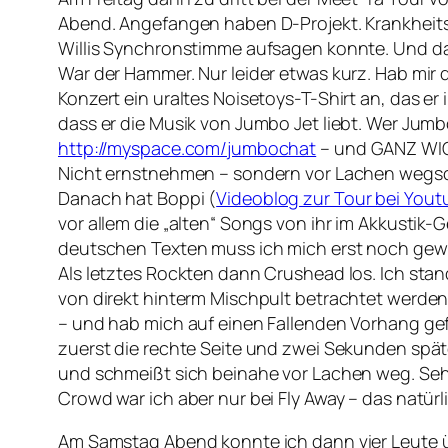
Abend. Angefangen haben D-Projekt. Krankheitsbe
Willis Synchronstimme aufsagen konnte. Und daf
War der Hammer. Nur leider etwas kurz. Hab mir 
Konzert ein uraltes Noisetoys-T-Shirt an, das 
dass er die Musik von Jumbo Jet liebt. Wer Jum
http://myspace.com/jumbochat
– und GANZ WIC
Nicht ernstnehmen – sondern vor Lachen wegs
Danach hat Boppi (
Videoblog zur Tour bei Yout
vor allem die „alten“ Songs von ihr im Akkustik-
deutschen Texten muss ich mich erst noch g
Als letztes Rockten dann Crushead los. Ich stan
von direkt hinterm Mischpult betrachtet werde
– und hab mich auf einen Fallenden Vorhang gefr
zuerst die rechte Seite und zwei Sekunden spät
und schmeißt sich beinahe vor Lachen weg. Sehr 
Crowd war ich aber nur bei Fly Away – das natür
Am Samstag Abend konnte ich dann vier Leute