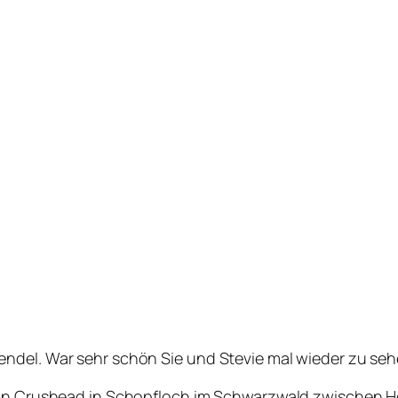
endel. War sehr schön Sie und Stevie mal wieder zu se
 von Crushead in Schopfloch im Schwarzwald zwischen H