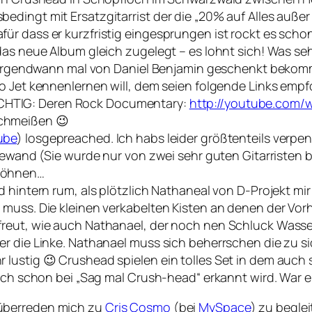
dingt mit Ersatzgitarrist der die „20% auf Alles außer 
ür dass er kurzfristig eingesprungen ist rockt es scho
das neue Album gleich zugelegt – es lohnt sich! Was se
er irgendwann mal von Daniel Benjamin geschenkt bekom
bo Jet kennenlernen will, dem seien folgende Links emp
HTIG: Deren Rock Documentary:
http://youtube.com
chmeißen 😉
ube
) losgepreached. Ich habs leider größtenteils verpe
Gewand (Sie wurde nur von zwei sehr guten Gitarristen b
ewöhnen…
d hintern rum, als plötzlich Nathaneal von D-Projekt m
n muss. Die kleinen verkabelten Kisten an denen der V
eut, wie auch Nathanael, der noch nen Schluck Wasser tr
er die Linke. Nathanael muss sich beherrschen die zu s
lustig 😉 Crushead spielen ein tolles Set in dem auch 
lich schon bei „Sag mal Crush-head“ erkannt wird. War e
 überreden mich zu
Cris Cosmo
(bei
MySpace
) zu beglei