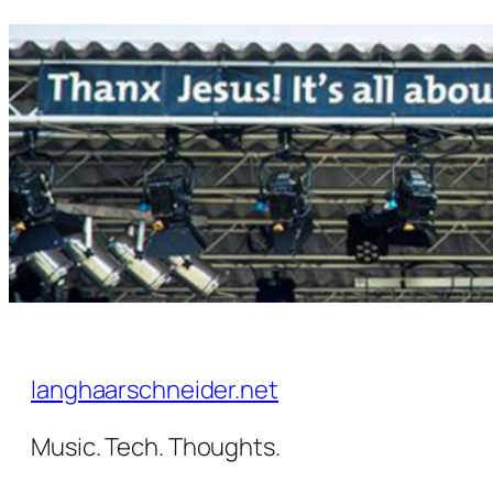
Zum
Inhalt
springen
langhaarschneider.net
Music. Tech. Thoughts.