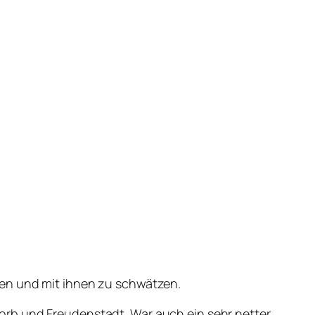
hen und mit ihnen zu schwätzen.
orb und Freudenstadt. War auch ein sehr netter