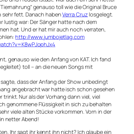
Tiernahrung“ genauso toll wie die Original Bruce
n sehr fett. Danach haben
Verra Cruz
losgelegt.
hr lustig war: Der Sänger hatte nach dem
men hat. Und er hat mir auch noch verraten,
fohlen:
http://www.jumbojetlag.com
/watch?v=K8wPJophJx4
nnt, genauso wie den Anfang von KAT. Ich fand
egleitet) toll – an die neuen Songs mit
ir sagte, dass der Anfang der Show unbedingt
orhang angebracht war hatte isch schon gesehen
inkt. Nur als der Vorhang dann viel, viel
ich genommene Flüssigkeit in sich zu behalten
sehr viele alten Stücke vorkommen. Vorn in der
in netter Abend!
ten. Ihr sagt ihr kennt ihn nicht? Ich glaube ein