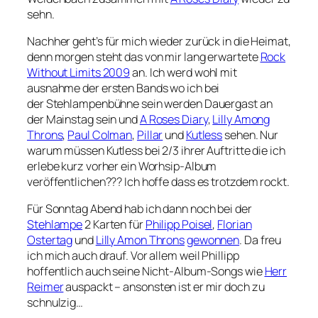
sehn.
Nachher geht’s für mich wieder zurück in die Heimat,
denn morgen steht das von mir lang erwartete
Rock
Without Limits 2009
an. Ich werd wohl mit
ausnahme der ersten Bands wo ich bei
der Stehlampenbühne sein werden Dauergast an
der Mainstag sein und
A Roses Diary
,
Lilly Among
Throns
,
Paul Colman
,
Pillar
und
Kutless
sehen. Nur
warum müssen Kutless bei 2/3 ihrer Auftritte die ich
erlebe kurz vorher ein Worhsip-Album
veröffentlichen??? Ich hoffe dass es trotzdem rockt.
Für Sonntag Abend hab ich dann noch bei der
Stehlampe
2 Karten für
Philipp Poisel
,
Florian
Ostertag
und
Lilly Amon Throns
gewonnen
. Da freu
ich mich auch drauf. Vor allem weil Phillipp
hoffentlich auch seine Nicht-Album-Songs wie
Herr
Reimer
auspackt – ansonsten ist er mir doch zu
schnulzig…