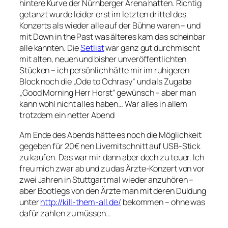
hintere Kurve der Nürnberger Arena hatten. Richtig
getanzt wurde leider erst im letzten drittel des
Konzerts als wieder alle auf der Bühne waren – und
mit Down in the Past was älteres kam das scheinbar
alle kannten. Die
Setlist
war ganz gut durchmischt
mit alten, neuen und bisher unveröffentlichten
Stücken – ich persönlich hätte mir im ruhigeren
Block noch die „Ode to Ochrasy“ und als Zugabe
„Good Morning Herr Horst“ gewünsch – aber man
kann wohl nicht alles haben… War alles in allem
trotzdem ein netter Abend
Am Ende des Abends hätte es noch die Möglichkeit
gegeben für 20€ nen Livemitschnitt auf USB-Stick
zu kaufen. Das war mir dann aber doch zu teuer. Ich
freu mich zwar ab und zu das Ärzte-Konzert von vor
zwei Jahren in Stuttgart mal wieder anzuhören –
aber Bootlegs von den Ärzte man mit deren Duldung
unter
http://kill-them-all.de/
bekommen – ohne was
dafür zahlen zu müssen…