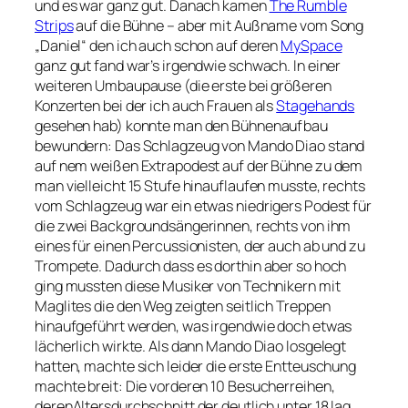
und es war ganz gut. Danach kamen
The Rumble
Strips
auf die Bühne – aber mit Außname vom Song
„Daniel“ den ich auch schon auf deren
MySpace
ganz gut fand war’s irgendwie schwach. In einer
weiteren Umbaupause (die erste bei größeren
Konzerten bei der ich auch Frauen als
Stagehands
gesehen hab) konnte man den Bühnenaufbau
bewundern: Das Schlagzeug von Mando Diao stand
auf nem weißen Extrapodest auf der Bühne zu dem
man vielleicht 15 Stufe hinauflaufen musste, rechts
vom Schlagzeug war ein etwas niedrigers Podest für
die zwei Backgroundsängerinnen, rechts von ihm
eines für einen Percussionisten, der auch ab und zu
Trompete. Dadurch dass es dorthin aber so hoch
ging mussten diese Musiker von Technikern mit
Maglites die den Weg zeigten seitlich Treppen
hinaufgeführt werden, was irgendwie doch etwas
lächerlich wirkte. Als dann Mando Diao losgelegt
hatten, machte sich leider die erste Entteuschung
machte breit: Die vorderen 10 Besucherreihen,
derenAltersdurchschnitt der deutlich unter 18 lag,