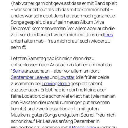
(hab vorher garnicht gewusst dass er mit Band spielt
– war sehr erfreut als ich das mitbekommen hab) –
und es war sehr cool. Jens hat auch noch ganz neue
Songe gespielt, die auf sein neues Album „Viva
Dolorosa“ kommen werden. Vor allem aber auch die
Zeit vor dem Konzert wo ich mich mit Jens und
Ines
unterhalten hab – freu mich drauf euch wieder zu
sehn 😉
Letzten Samstag hab ich mich dann dazu
entschlossen nach Ansbach zu fahren um mal das
13eins
anzuschaun – aber vor allem um dort
September Leaves
und
Lowstar
(die früher beide
zusammen bei
Leaving Spain
gespielt haben)
zuzuschauen. Erlebt hab ich dort ne kleine aber
feine Location, die schon viel erlebt hat (wie man an
den Plakaten die überall rumhingen gut erkennen
konnte) und zwei klasse Konzerte mit guten
Musikern, guten Songs und gutem Sound. Freu mich
schon drauf Mr. Leaves anfang Dezember in
Weidenbach zusammen mit
A Roses Diary
wieder zu