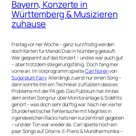
Bayern, Konzerte in
Württemberg & Musizieren
zuhause
Freitag vor ner Woche – ganz kurzfristig werden
doch Karten für Mando Diao in Nürnberg gekauft.
War gespannt auf das Konzert – und es war auch gut
– aber trotzdem steigerungsfähig. Doch fang mer
vorne an. Im Vorprogramm spielte
Carl Norén
von
Sugarplum Fairy
. Allerdings zuerst nur einen Song –
dann konnte ihm ein Techniker zuflüstern dass es
Probleme mit der PA gab. Das Publikum hat ihn bei
dem ersten Song nur über Monitoranlage & Sidefills
gehört – was doch sehr dürftig war. Nach ner viertel
Stunde hektischer Fehlersuche mit Maglites in
irgendwelchen Racks hats nen kurzen Knall gegeben
– und der Ton war wieder da. Carl spielte noch ein
paar Songs auf Gitarre, E-Piano & Mundharmonika –