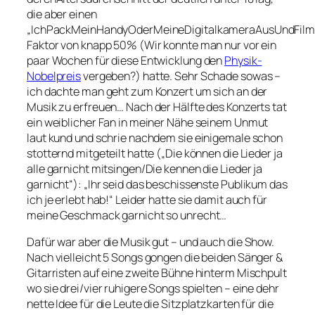
die aber einen
„IchPackMeinHandyOderMeineDigitalkameraAusUndFilm
Faktor von knapp 50% (Wir konnte man nur vor ein
paar Wochen für diese Entwicklung den
Physik-
Nobelpreis
vergeben?) hatte. Sehr Schade sowas –
ich dachte man geht zum Konzert um sich an der
Musik zu erfreuen… Nach der Hälfte des Konzerts tat
ein weiblicher Fan in meiner Nähe seinem Unmut
laut kund und schrie nachdem sie einigemale schon
stotternd mitgeteilt hatte („Die können die Lieder ja
alle garnicht mitsingen/Die kennen die Lieder ja
garnicht“): „Ihr seid das beschissenste Publikum das
ich je erlebt hab!“ Leider hatte sie damit auch für
meine Geschmack garnicht so unrecht…
Dafür war aber die Musik gut – und auch die Show.
Nach vielleicht 5 Songs gongen die beiden Sänger &
Gitarristen auf eine zweite Bühne hinterm Mischpult
wo sie drei/vier ruhigere Songs spielten – eine dehr
nette Idee für die Leute die Sitzplatzkarten für die