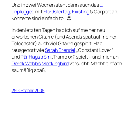
Und in zwei Wochen steht dann auch das
…
unplugged
mit
Flo Ostertag
,
Existing
& Carport an.
Konzerte sind einfach toll 😉
In den letzten Tagen hab ich auf meiner neu
erworbenen Gitarre (und Abends spät auf meiner
Telecaster) auch viel Gitarre gespielt. Hab
rausgehört wie
Sarah Brendel
„Constant Lover“
und
Pär Hagström
„Tramp on“ spielt – und mich an
Derek Webb’s
Mockingbird
versucht. Macht einfach
saumäßig spaß.
29. Oktober 2009