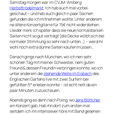
Samstag morgen war im CVJM-Amberg
Herbsttrödelmarkt
. Ich hab auch mal vorbei
geschaut – und hab auch gleich n paar Sachen
gefunden die ich mitnehmen wollte. Unter anderem
ne ältere Konzertgitarre für 15€ nicht widerstehen.
Lleider merk ich später dass sie neue normalstarken
Saiten nicht so gut verträgt (die Decke wölbt sich bei
normaler Stimmung so sehr nach unten…) – werd ihr
wohl noch extra dünne Saiten kaufen müssen…
Danach gings nach München, wo ich nen sehr
schönen Tag mit meiner Schwester, nem guten
Freund & dessen Freundin verbringen konnte, wo ich
unter anderem die
stehende Welle im Eisbach
des
Englischen Gartens live mit zwei Surfern bei
gefühlten 5° erleben konnte – ist echt nett da ein
paar Minuten zuzuschauen.
Abends ging es dann nach Poing, wo
Jens Böttcher
ein Konzert gab. Hab ihn dort zum ersten mal
seitdem ich ihn intensiever höre mit Band gesehen