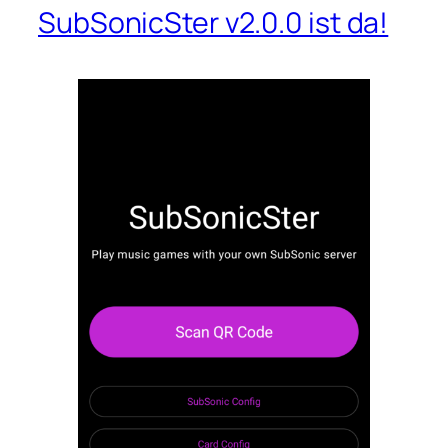
SubSonicSter v2.0.0 ist da!