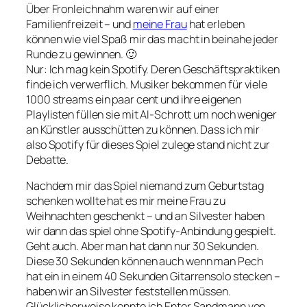
Über Fronleichnahm waren wir auf einer
Familienfreizeit – und
meine Frau
hat erleben
können wie viel Spaß mir das macht in beinahe jeder
Runde zu gewinnen. 🙂
Nur: Ich mag kein Spotify. Deren Geschäftspraktiken
finde ich verwerflich. Musiker bekommen für viele
1000 streams ein paar cent und ihre eigenen
Playlisten füllen sie mit AI-Schrott um noch weniger
an Künstler ausschütten zu können. Dass ich mir
also Spotify für dieses Spiel zulege stand nicht zur
Debatte.
Nachdem mir das Spiel niemand zum Geburtstag
schenken wollte hat es mir meine Frau zu
Weihnachten geschenkt – und an Silvester haben
wir dann das spiel ohne Spotify-Anbindung gespielt.
Geht auch. Aber man hat dann nur 30 Sekunden.
Diese 30 Sekunden können auch wenn man Pech
hat ein in einem 40 Sekunden Gitarrensolo stecken –
haben wir an Silvester feststellen müssen.
Glücklicherweise konnte ich Enter Sandmann von