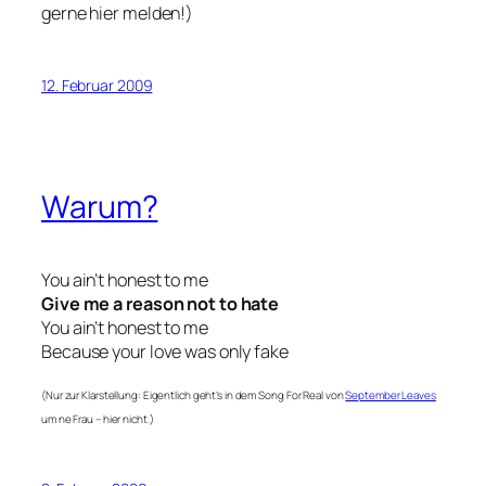
gerne hier melden!)
12. Februar 2009
Warum?
You ain’t honest to me
Give me a reason not to hate
You ain’t honest to me
Because your love was only fake
(Nur zur Klarstellung: Eigentlich geht’s in dem Song
For Real
von
September Leaves
um ne Frau – hier nicht.)