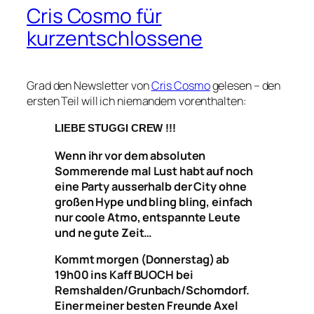
Cris Cosmo für
kurzentschlossene
Grad den Newsletter von
Cris Cosmo
gelesen – den
ersten Teil will ich niemandem vorenthalten:
LIEBE STUGGI CREW !!!
Wenn ihr vor dem absoluten
Sommerende mal Lust habt auf noch
eine Party ausserhalb der City ohne
großen Hype und bling bling, einfach
nur coole Atmo, entspannte Leute
und ne gute Zeit…
Kommt morgen (Donnerstag) ab
19h00 ins Kaff BUOCH bei
Remshalden/Grunbach/Schorndorf.
Einer meiner besten Freunde Axel