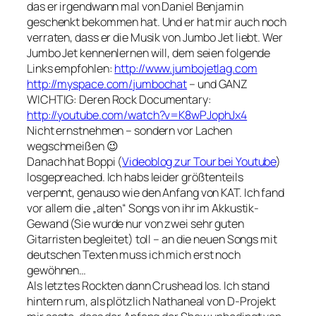
das er irgendwann mal von Daniel Benjamin
geschenkt bekommen hat. Und er hat mir auch noch
verraten, dass er die Musik von Jumbo Jet liebt. Wer
Jumbo Jet kennenlernen will, dem seien folgende
Links empfohlen:
http://www.jumbojetlag.com
http://myspace.com/jumbochat
– und GANZ
WICHTIG: Deren Rock Documentary:
http://youtube.com/watch?v=K8wPJophJx4
Nicht ernstnehmen – sondern vor Lachen
wegschmeißen 😉
Danach hat Boppi (
Videoblog zur Tour bei Youtube
)
losgepreached. Ich habs leider größtenteils
verpennt, genauso wie den Anfang von KAT. Ich fand
vor allem die „alten“ Songs von ihr im Akkustik-
Gewand (Sie wurde nur von zwei sehr guten
Gitarristen begleitet) toll – an die neuen Songs mit
deutschen Texten muss ich mich erst noch
gewöhnen…
Als letztes Rockten dann Crushead los. Ich stand
hintern rum, als plötzlich Nathaneal von D-Projekt