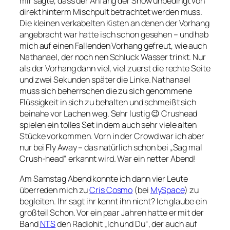
mir sagte, dass der Anfang der Show unbedingt von
direkt hinterm Mischpult betrachtet werden muss.
Die kleinen verkabelten Kisten an denen der Vorhang
angebracht war hatte isch schon gesehen – und hab
mich auf einen Fallenden Vorhang gefreut, wie auch
Nathanael, der noch nen Schluck Wasser trinkt. Nur
als der Vorhang dann viel, viel zuerst die rechte Seite
und zwei Sekunden später die Linke. Nathanael
muss sich beherrschen die zu sich genommene
Flüssigkeit in sich zu behalten und schmeißt sich
beinahe vor Lachen weg. Sehr lustig 😉 Crushead
spielen ein tolles Set in dem auch sehr viele alten
Stücke vorkommen. Vorn in der Crowd war ich aber
nur bei Fly Away – das natürlich schon bei „Sag mal
Crush-head“ erkannt wird. War ein netter Abend!
Am Samstag Abend konnte ich dann vier Leute
überreden mich zu
Cris Cosmo
(bei
MySpace
) zu
begleiten. Ihr sagt ihr kennt ihn nicht? Ich glaube ein
großteil Schon. Vor ein paar Jahren hatte er mit der
Band
NTS
den Radiohit „Ich und Du“, der auch auf