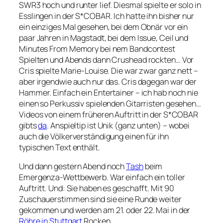
SWR3 hoch und runter lief. Diesmal spielte er solo in
Esslingen in der S*COBAR. Ich hatte ihn bisher nur
ein einziges Mal gesehen, bei dem Obnär vor ein
paar Jahren in Magstadt, bei dem Issue, Ceil und
Minutes From Memory bei nem Bandcontest
Spielten und Abends dann Crushead rockten… Vor
Cris spielte Marie-Louise. Die war zwar ganz nett –
aber irgendwie auch nur das. Cris dagegan war der
Hammer. Einfach ein Entertainer – ich hab noch nie
einen so Perkussiv spielenden Gitarristen gesehen…
Videos von einem früheren Auftritt in der S*COBAR
gibts
da
. Anspieltip ist Unik (ganz unten) – wobei
auch die Völkerverständigung einen für ihn
typischen Text enthält.
Und dann gestern Abend noch
Tash
beim
Emergenza-Wettbewerb. War einfach ein toller
Auftritt. Und: Sie haben es geschafft. Mit 90
Zuschauerstimmen sind sie eine Runde weiter
gekommen und werden am 21. oder 22. Mai in der
Röhre in Stuttgart
Rocken…