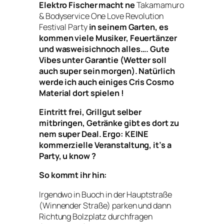
Elektro Fischer macht ne
Takamamuro
& Bodyservice One Love Revolution
Festival Party
in seinem Garten, es
kommen viele Musiker, Feuertänzer
und wasweisichnoch alles…. Gute
Vibes unter Garantie (Wetter soll
auch super sein morgen). Natürlich
werde ich auch einiges Cris Cosmo
Material dort spielen !
Eintritt frei, Grillgut selber
mitbringen, Getränke gibt es dort zu
nem super Deal. Ergo: KEINE
kommerzielle Veranstaltung, it’s a
Party, u know ?
So kommt ihr hin:
Irgendwo in Buoch in der Hauptstraße
(Winnender Straße) parken und dann
Richtung Bolzplatz durchfragen