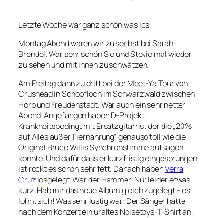
Letzte Woche war ganz schön was los:
Montag Abend waren wir zu sechst bei Sarah
Brendel. War sehr schön Sie und Stevie mal wieder
zu sehen und mit ihnen zu schwätzen.
Am Freitag dann zu dritt bei der Meet-Ya Tour von
Crushead in Schopfloch im Schwarzwald zwischen
Horb und Freudenstadt. War auch ein sehr netter
Abend. Angefangen haben D-Projekt.
Krankheitsbedingt mit Ersatzgitarrist der die „20%
auf Alles außer Tiernahrung“ genauso toll wie die
Original Bruce Willis Synchronstimme aufsagen
konnte. Und dafür dass er kurzfristig eingesprungen
ist rockt es schon sehr fett. Danach haben
Verra
Cruz
losgelegt. War der Hammer. Nur leider etwas
kurz. Hab mir das neue Album gleich zugelegt – es
lohnt sich! Was sehr lustig war: Der Sänger hatte
nach dem Konzert ein uraltes Noisetoys-T-Shirt an,