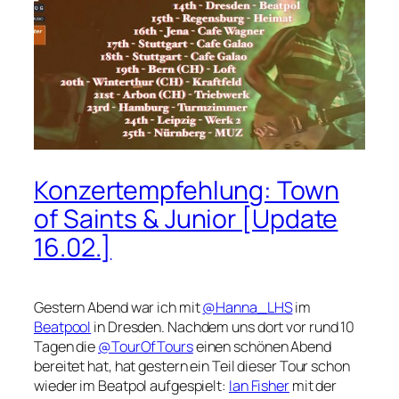
Konzertempfehlung: Town
of Saints & Junior [Update
16.02.]
Gestern Abend war ich mit
@Hanna_LHS
im
Beatpool
in Dresden. Nachdem uns dort vor rund 10
Tagen die
@TourOfTours
einen schönen Abend
bereitet hat, hat gestern ein Teil dieser Tour schon
wieder im Beatpol aufgespielt:
Ian Fisher
mit der