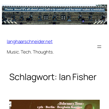
Zum
Inhalt
springen
langhaarschneider.net
Music. Tech. Thoughts.
Schlagwort:
Ian Fisher