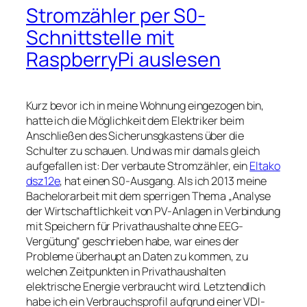
Stromzähler per S0-
Schnittstelle mit
RaspberryPi auslesen
Kurz bevor ich in meine Wohnung eingezogen bin,
hatte ich die Möglichkeit dem Elektriker beim
Anschließen des Sicherunsgkastens über die
Schulter zu schauen. Und was mir damals gleich
aufgefallen ist: Der verbaute Stromzähler, ein
Eltako
dsz12e
, hat einen S0-Ausgang. Als ich 2013 meine
Bachelorarbeit mit dem sperrigen Thema „Analyse
der Wirtschaftlichkeit von PV-Anlagen in Verbindung
mit Speichern für Privathaushalte ohne EEG-
Vergütung“ geschrieben habe, war eines der
Probleme überhaupt an Daten zu kommen, zu
welchen Zeitpunkten in Privathaushalten
elektrische Energie verbraucht wird. Letztendlich
habe ich ein Verbrauchsprofil aufgrund einer VDI-