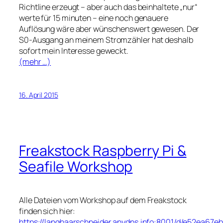
Richtline erzeugt – aber auch das beinhaltete „nur“
werte für 15 minuten – eine noch genauere
Auflösung wäre aber wünschenswert gewesen. Der
S0-Ausgang an meinem Stromzähler hat deshalb
sofort mein Interesse geweckt.
(mehr …)
16. April 2015
Freakstock Raspberry Pi &
Seafile Workshop
Alle Dateien vom Workshop auf dem Freakstock
finden sich hier:
https://langhaarschneider.anydns.info:8001/d/e52ea67e