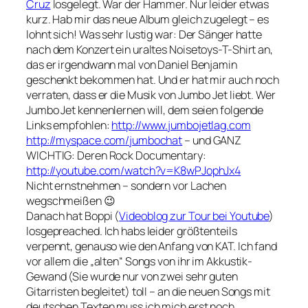
Cruz
losgelegt. War der Hammer. Nur leider etwas
kurz. Hab mir das neue Album gleich zugelegt – es
lohnt sich! Was sehr lustig war: Der Sänger hatte
nach dem Konzert ein uraltes Noisetoys-T-Shirt an,
das er irgendwann mal von Daniel Benjamin
geschenkt bekommen hat. Und er hat mir auch noch
verraten, dass er die Musik von Jumbo Jet liebt. Wer
Jumbo Jet kennenlernen will, dem seien folgende
Links empfohlen:
http://www.jumbojetlag.com
http://myspace.com/jumbochat
– und GANZ
WICHTIG: Deren Rock Documentary:
http://youtube.com/watch?v=K8wPJophJx4
Nicht ernstnehmen – sondern vor Lachen
wegschmeißen 😉
Danach hat Boppi (
Videoblog zur Tour bei Youtube
)
losgepreached. Ich habs leider größtenteils
verpennt, genauso wie den Anfang von KAT. Ich fand
vor allem die „alten“ Songs von ihr im Akkustik-
Gewand (Sie wurde nur von zwei sehr guten
Gitarristen begleitet) toll – an die neuen Songs mit
deutschen Texten muss ich mich erst noch