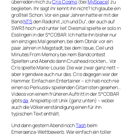
überreden mich zu
Cris Cosmo
(bei
MySpace
) zu
begleiten. Ihr sagt ihr kennt ihn nicht? Ich glaube ein
großteil Schon. Vor ein paar Jahren hatte er mit der
Band
NTS
den Radiohit „Ich und Du“, der auch auf
SWR3 hoch und runter lief. Diesmal spielte er solo in
Esslingen in der S*COBAR. Ich hatte ihn bisher nur
ein einziges Mal gesehen, bei dem Obnär vor ein
paar Jahren in Magstadt, bei dem Issue, Ceil und
Minutes From Memory bei nem Bandcontest
Spielten und Abends dann Crushead rockten… Vor
Cris spielte Marie-Louise. Die war zwar ganz nett –
aber irgendwie auch nur das. Cris dagegan war der
Hammer. Einfach ein Entertainer – ich hab noch nie
einen so Perkussiv spielenden Gitarristen gesehen…
Videos von einem früheren Auftritt in der S*COBAR
gibts
da
. Anspieltip ist Unik (ganz unten) – wobei
auch die Völkerverständigung einen für ihn
typischen Text enthält.
Und dann gestern Abend noch
Tash
beim
Emergenza-Wettbewerb. War einfach ein toller