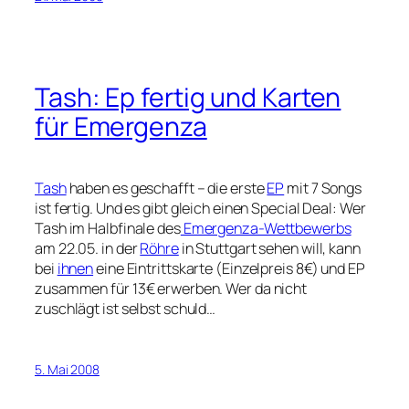
Tash: Ep fertig und Karten
für Emergenza
Tash
haben es geschafft – die erste
EP
mit 7 Songs
ist fertig. Und es gibt gleich einen Special Deal: Wer
Tash im Halbfinale des
Emergenza-Wettbewerbs
am 22.05. in der
Röhre
in Stuttgart sehen will, kann
bei
ihnen
eine Eintrittskarte (Einzelpreis 8€) und EP
zusammen für 13€ erwerben. Wer da nicht
zuschlägt ist selbst schuld…
5. Mai 2008