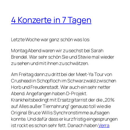
4 Konzerte in 7 Tagen
Letzte Woche war ganz schön was los:
Montag Abend waren wir zu sechst bei Sarah
Brendel. War sehr schön Sie und Stevie mal wieder
zu sehen und mit ihnen zu schwätzen.
Am Freitag dann zu dritt bei der Meet-Ya Tour von
Crushead in Schopfloch im Schwarzwald zwischen
Horb und Freudenstadt. War auch ein sehr netter
Abend. Angefangen haben D-Projekt.
Krankheitsbedingt mit Ersatzgitarrist der die „20%
auf Alles außer Tiernahrung“ genauso toll wie die
Original Bruce Willis Synchronstimme aufsagen
konnte. Und dafür dass er kurzfristig eingesprungen
ist rockt es schon sehr fett. Danach haben
Verra