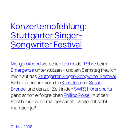
Konzertempfehlung:
Stuttgarter Singer-
Songwriter Festival
Morgen Abend
werde ich
tash
in der
Röhre
beim
Emergenza
unterstützen – und am Samstag freu ich
mich auf das
Stuttgarter Singer-Songwriter Festival
.
Bisher kenne ich von den
Künstlern
nur
Sarah
Brendel
und den zur Zeit in den
SWR3 Hörercharts
ganz schön erfolgreichen
Philipp Poisel
. Auf den
Rest bin ich auch mal gespannt… Vielleicht sieht
man sich ja?
21. Mai 2008