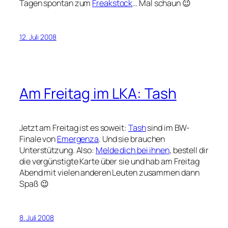
Tagen spontan zum
Freakstock
… Mal schaun 😉
12. Juli 2008
Am Freitag im LKA: Tash
Jetzt am Freitag ist es soweit:
Tash
sind im BW-
Finale von
Emergenza
. Und sie brauchen
Unterstützung. Also:
Melde dich bei ihnen
, bestell dir
die vergünstigte Karte über sie und hab am Freitag
Abend mit vielen anderen Leuten zusammen dann
Spaß 😉
8. Juli 2008