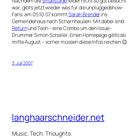
Nachdem die
smallstage
leider nicht so gut besucht
war, gibts jetzt wieder was für die unpluggedshow-
Fans. am 05.10.07 kommt
Sarah Brendel
ins
Gemeindehaus nach Scharnhausen. Mit dabei sind
Return
und Tash – eine Combo um den Issue-
Drummer Simon Schaller. Einen Homepage gibts ab
mitte August – vorher müssen diese Infos reichen 😉
3. Juli 2007
langhaarschneider.net
Music. Tech. Thoughts.