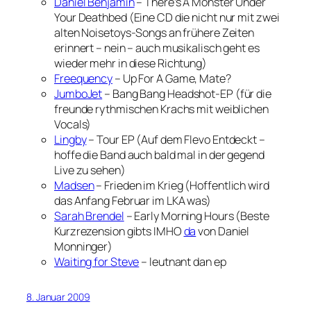
Daniel Benjamin
– There’s A Monster Under
Your Deathbed (Eine CD die nicht nur mit zwei
alten Noisetoys-Songs an frühere Zeiten
erinnert – nein – auch musikalisch geht es
wieder mehr in diese Richtung)
Freequency
– Up For A Game, Mate?
JumboJet
– Bang Bang Headshot-EP (für die
freunde rythmischen Krachs mit weiblichen
Vocals)
Lingby
– Tour EP (Auf dem Flevo Entdeckt –
hoffe die Band auch bald mal in der gegend
Live zu sehen)
Madsen
– Frieden im Krieg (Hoffentlich wird
das Anfang Februar im LKA was)
Sarah Brendel
– Early Morning Hours (Beste
Kurzrezension gibts IMHO
da
von Daniel
Monninger)
Waiting for Steve
– leutnant dan ep
8. Januar 2009