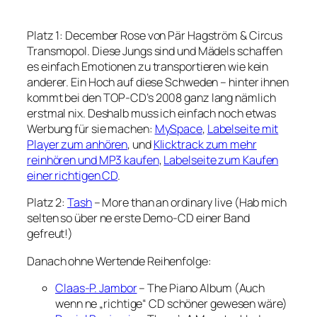
Platz 1: December Rose von Pär Hagström & Circus
Transmopol. Diese Jungs sind und Mädels schaffen
es einfach Emotionen zu transportieren wie kein
anderer. Ein Hoch auf diese Schweden – hinter ihnen
kommt bei den TOP-CD’s 2008 ganz lang nämlich
erstmal nix. Deshalb muss ich einfach noch etwas
Werbung für sie machen:
MySpace
,
Labelseite mit
Player zum anhören
, und
Klicktrack zum mehr
reinhören und MP3 kaufen
,
Labelseite zum Kaufen
einer richtigen CD
.
Platz 2:
Tash
– More than an ordinary live (Hab mich
selten so über ne erste Demo-CD einer Band
gefreut!)
Danach ohne Wertende Reihenfolge:
Claas-P. Jambor
– The Piano Album (Auch
wenn ne „richtige“ CD schöner gewesen wäre)