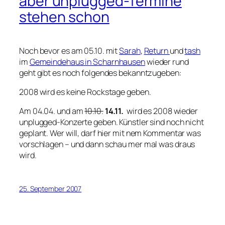
aber unplugged-Termine
stehen schon
Noch bevor es am 05.10. mit
Sarah
,
Return
und
tash
im
Gemeindehaus in Scharnhausen
wieder rund
geht gibt es noch folgendes bekanntzugeben:
2008 wird es keine Rockstage geben.
Am 04.04. und am
10.10.
14.11.
wird es 2008 wieder
unplugged-Konzerte geben. Künstler sind noch nicht
geplant. Wer will, darf hier mit nem Kommentar was
vorschlagen – und dann schau mer mal was draus
wird.
25. September 2007