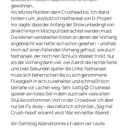
gewöhnen…
Als letztes Rockten dann Crushead los. Ich stand
hintern rum, als plötzlich Nathaneal von D-Projekt
mir sagte, dass der Anfang der Show unbedingt von
direkt hinterm Mischpult betrachtet werden muss.
Die kleinen verkabelten Kisten an denen der Vorhang
angebracht war hatte isch schon gesehen – und hab
mich auf einen Fallenden Vorhang gefreut, wie auch
Nathanael, der noch nen Schluck Wasser trinkt. Nur
als der Vorhang dann viel, viel zuerst die rechte Seite
und zwei Sekunden später die Linke. Nathanael
muss sich beherrschen die zu sich genommene
Flüssigkeit in sich zu behalten und schmeißt sich
beinahe vor Lachen weg. Sehr lustig 😉 Crushead
spielen ein tolles Set in dem auch sehr viele alten
Stücke vorkommen. Vorn in der Crowd war ich aber
nur bei Fly Away – das natürlich schon bei „Sag mal
Crush-head“ erkannt wird. War ein netter Abend!
Am Samstag Abend konnte ich dann vier Leute