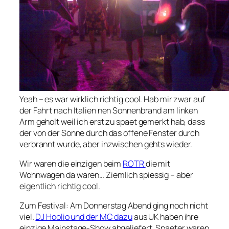
Yeah – es war wirklich richtig cool. Hab mir zwar auf
der Fahrt nach Italien nen Sonnenbrand am linken
Arm geholt weil ich erst zu spaet gemerkt hab, dass
der von der Sonne durch das offene Fenster durch
verbrannt wurde, aber inzwischen gehts wieder.
Wir waren die einzigen beim
ROTR
die mit
Wohnwagen da waren… Ziemlich spiessig – aber
eigentlich richtig cool.
Zum Festival: Am Donnerstag Abend ging noch nicht
viel.
DJ Hoolio und der MC dazu
aus UK haben ihre
einzige Mainstage-Show abgeliefert. Spaeter waren