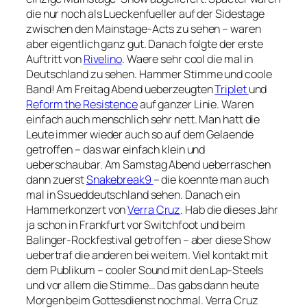
die nur noch als Lueckenfueller auf der Sidestage
zwischen den Mainstage-Acts zu sehen – waren
aber eigentlich ganz gut. Danach folgte der erste
Auftritt von
Rivelino
. Waere sehr cool die mal in
Deutschland zu sehen. Hammer Stimme und coole
Band! Am Freitag Abend ueberzeugten
Triplet
und
Reform the Resistence
auf ganzer Linie. Waren
einfach auch menschlich sehr nett. Man hatt die
Leute immer wieder auch so auf dem Gelaende
getroffen – das war einfach klein und
ueberschaubar. Am Samstag Abend ueberraschen
dann zuerst
Snakebreak9
– die koennte man auch
mal in Ssueddeutschland sehen. Danach ein
Hammerkonzert von
Verra Cruz
. Hab die dieses Jahr
ja schon in Frankfurt vor Switchfoot und beim
Balinger-Rockfestival getroffen – aber diese Show
uebertraf die anderen bei weitem. Viel kontakt mit
dem Publikum – cooler Sound mit den Lap-Steels
und vor allem die Stimme… Das gabs dann heute
Morgen beim Gottesdienst nochmal. Verra Cruz