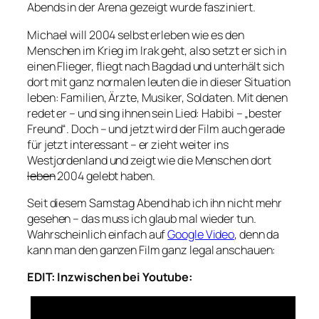
Abends in der Arena gezeigt wurde fasziniert.
Michael will 2004 selbst erleben wie es den
Menschen im Krieg im Irak geht, also setzt er sich in
einen Flieger, fliegt nach Bagdad und unterhält sich
dort mit ganz normalen leuten die in dieser Situation
leben: Familien, Ärzte, Musiker, Soldaten. Mit denen
redet er – und sing ihnen sein Lied: Habibi – „bester
Freund“. Doch – und jetzt wird der Film auch gerade
für jetzt interessant – er zieht weiter ins
Westjordenland und zeigt wie die Menschen dort
leben
2004 gelebt haben.
Seit diesem Samstag Abend hab ich ihn nicht mehr
gesehen – das muss ich glaub mal wieder tun.
Wahrscheinlich einfach auf
Google Video
, denn da
kann man den ganzen Film ganz legal anschauen:
EDIT: Inzwischen bei Youtube: