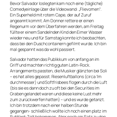
Bevor Salvador loslegten kam noch eine (tägliche)
Comedyeinlage über die Videowand: „Flievomen“.
Ein Superheld mit rotem Cape, der auf Zuruf
angeannt kommt. Am Donner rettere er einen
Regenurm vor dem Überfahren werden, am Freitag
füllte er einem Sandelnden Kind den Eimer Wasser
wieder neu und für Samstag konnte ich beobachten,
dass bei den Duschcontainern gefilmt wurde. Ich bin
mal gespannt was da wohl passiert.
Salvador hatten das Publikkum von anfang an im
Griff und machten richtig guten Latin-Rock.
Arrangements passten, die Musiker glänzten bei Soli
– es hat alles gepasst. Riesenluftballons (circa 1m
durchmesser) und Softfrisbees flogen durch die Luft
(bis sie es dann doch zu oft bei den Securities im
Graben gelandet waren und diese keine Lust mehr
zum zurückwerfen hatten) – und es wurde getanzt.
Ich bin trotzdem nach einer halben Stunde
gegangen- schließlich wollte ich noch einen platz im
SubYard-Zelt bekommen. Aber noch ein Satz zu den