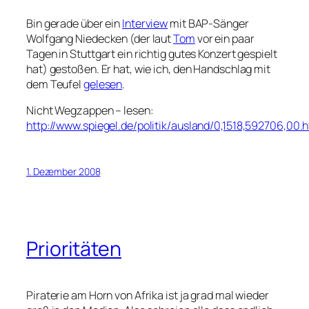
Bin gerade über ein
Interview
mit BAP-Sänger
Wolfgang Niedecken (der laut
Tom
vor ein paar
Tagen in Stuttgart ein richtig gutes Konzert gespielt
hat) gestoßen. Er hat, wie ich, den Handschlag mit
dem Teufel
gelesen
.
Nicht Wegzappen – lesen:
http://www.spiegel.de/politik/ausland/0,1518,592706,00.
1. Dezember 2008
Prioritäten
Piraterie am Horn von Afrika ist ja grad mal wieder