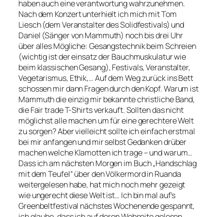
haben auch eine verantwortung wahrzunehmen.
Nach dem Konzert unterhielt ich mich mit Tom
Liesch (dem Veranstalter des Solidfestivals) und
Daniel (Sänger von Mammuth) noch bis drei Uhr
über alles Mögliche: Gesangstechnik beim Schreien
(wichtig ist der einsatz der Bauchmuskulatur wie
beim klassischen Gesang), Festivals, Veranstalter,
Vegetarismus, Ethik,… Auf dem Weg zurück ins Bett
schossen mir dann Fragen durch den Kopf. Warum ist
Mammuth die einzig mir bekannte christliche Band,
die Fair trade T-Shirts verkauft. Sollten das nicht
möglichst alle machen um für eine gerechtere Welt
zu sorgen? Aber vielleicht sollte ich einfach erstmal
bei mir anfangen und mir selbst Gedanken drüber
machen welche Klamotten ich trage – und warum…
Dass ich am nächsten Morgen im Buch „Handschlag
mit dem Teufel“ über den Völkermord in Ruanda
weitergelesen habe, hat mich noch mehr gezeigt
wie ungerecht diese Welt ist… Ich bin mal auf’s
Greenbeltfestival nächstes Wochenende gespannt,
ich glaube, dass ich auf deren Webseite gelesen