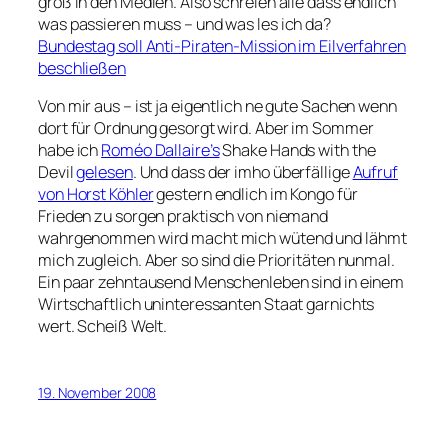
groß in den Medien. Also schreien alle dass endlich
was passieren muss – und was les ich da?
Bundestag soll Anti-Piraten-Mission im Eilverfahren
beschließen
Von mir aus – ist ja eigentlich ne gute Sachen wenn
dort für Ordnung gesorgt wird. Aber im Sommer
habe ich
Roméo Dallaire’s
Shake Hands with the
Devil
gelesen
. Und dass der imho überfällige
Aufruf
von Horst Köhler
gestern endlich im Kongo für
Frieden zu sorgen praktisch von niemand
wahrgenommen wird macht mich wütend und lähmt
mich zugleich. Aber so sind die Prioritäten nunmal.
Ein paar zehntausend Menschenleben sind in einem
Wirtschaftlich uninteressanten Staat garnichts
wert. Scheiß Welt.
19. November 2008