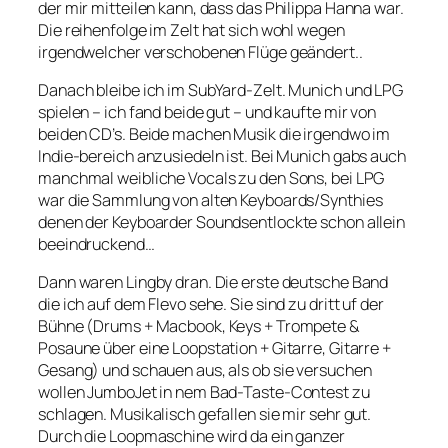
der mir mitteilen kann, dass das Philippa Hanna war.
Die reihenfolge im Zelt hat sich wohl wegen
irgendwelcher verschobenen Flüge geändert..
Danach bleibe ich im SubYard-Zelt. Munich und LPG
spielen – ich fand beide gut – und kaufte mir von
beiden CD’s. Beide machen Musik die irgendwo im
Indie-bereich anzusiedeln ist. Bei Munich gabs auch
manchmal weibliche Vocals zu den Sons, bei LPG
war die Sammlung von alten Keyboards/Synthies
denen der Keyboarder Soundsentlockte schon allein
beeindruckend…
Dann waren Lingby dran. Die erste deutsche Band
die ich auf dem Flevo sehe. Sie sind zu dritt uf der
Bühne (Drums + Macbook, Keys + Trompete &
Posaune über eine Loopstation + Gitarre, Gitarre +
Gesang) und schauen aus, als ob sie versuchen
wollen JumboJet in nem Bad-Taste-Contest zu
schlagen. Musikalisch gefallen sie mir sehr gut.
Durch die Loopmaschine wird da ein ganzer