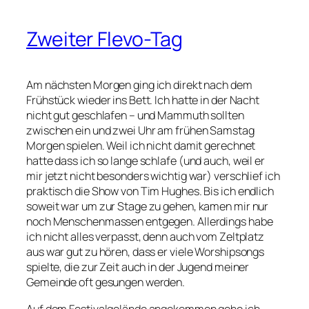
Zweiter Flevo-Tag
Am nächsten Morgen ging ich direkt nach dem
Frühstück wieder ins Bett. Ich hatte in der Nacht
nicht gut geschlafen – und Mammuth sollten
zwischen ein und zwei Uhr am frühen Samstag
Morgen spielen. Weil ich nicht damit gerechnet
hatte dass ich so lange schlafe (und auch, weil er
mir jetzt nicht besonders wichtig war) verschlief ich
praktisch die Show von Tim Hughes. Bis ich endlich
soweit war um zur Stage zu gehen, kamen mir nur
noch Menschenmassen entgegen. Allerdings habe
ich nicht alles verpasst, denn auch vom Zeltplatz
aus war gut zu hören, dass er viele Worshipsongs
spielte, die zur Zeit auch in der Jugend meiner
Gemeinde oft gesungen werden.
Auf dem Festivalgelände angekommen gehe ich