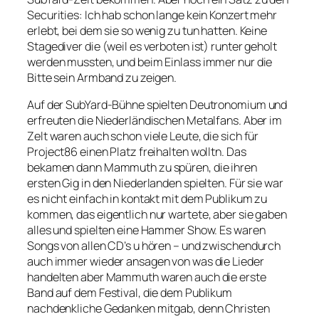
Securities: Ich hab schon lange kein Konzert mehr
erlebt, bei dem sie so wenig zu tun hatten. Keine
Stagediver die (weil es verboten ist) runter geholt
werden mussten, und beim Einlass immer nur die
Bitte sein Armband zu zeigen.
Auf der SubYard-Bühne spielten Deutronomium und
erfreuten die Niederländischen Metalfans. Aber im
Zelt waren auch schon viele Leute, die sich für
Project86 einen Platz freihalten wolltn. Das
bekamen dann Mammuth zu spüren, die ihren
ersten Gig in den Niederlanden spielten. Für sie war
es nicht einfach in kontakt mit dem Publikum zu
kommen, das eigentlich nur wartete, aber sie gaben
alles und spielten eine Hammer Show. Es waren
Songs von allen CD’s u hören – und zwischendurch
auch immer wieder ansagen von was die Lieder
handelten aber Mammuth waren auch die erste
Band auf dem Festival, die dem Publikum
nachdenkliche Gedanken mitgab, denn Christen