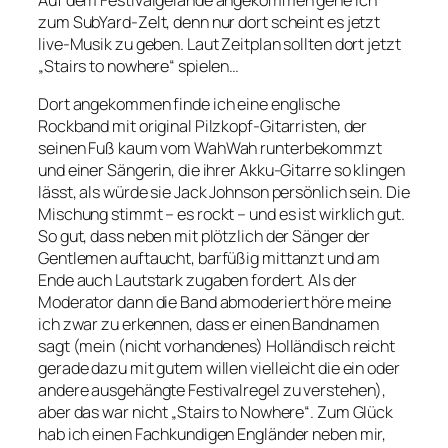
zum SubYard-Zelt, denn nur dort scheint es jetzt
live-Musik zu geben. Laut Zeitplan sollten dort jetzt
„Stairs to nowhere“ spielen…
Dort angekommen finde ich eine englische
Rockband mit original Pilzkopf-Gitarristen, der
seinen Fuß kaum vom WahWah runterbekommzt
und einer Sängerin, die ihrer Akku-Gitarre so klingen
lässt, als würde sie Jack Johnson persönlich sein. Die
Mischung stimmt – es rockt – und es ist wirklich gut.
So gut, dass neben mit plötzlich der Sänger der
Gentlemen auftaucht, barfüßig mittanzt und am
Ende auch Lautstark zugaben fordert. Als der
Moderator dann die Band abmoderiert höre meine
ich zwar zu erkennen, dass er einen Bandnamen
sagt (mein (nicht vorhandenes) Holländisch reicht
gerade dazu mit gutem willen vielleicht die ein oder
andere ausgehängte Festivalregel zu verstehen),
aber das war nicht „Stairs to Nowhere“. Zum Glück
hab ich einen Fachkundigen Engländer neben mir,