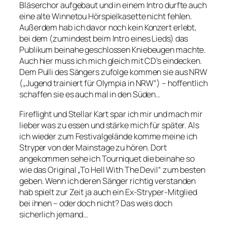
Bläserchor aufgebaut und in einem Intro durfte auch
eine alte Winnetou Hörspielkasette nicht fehlen.
Außerdem hab ich davor noch kein Konzert erlebt,
bei dem (zumindest beim Intro eines Lieds) das
Publikum beinahe geschlossen Kniebeugen machte.
Auch hier muss ich mich gleich mit CD’s eindecken.
Dem Pulli des Sängers zufolge kommen sie aus NRW
(„Jugend trainiert für Olympia in NRW“) – hoffentlich
schaffen sie es auch mal in den Süden…
Fireflight und Stellar Kart spar ich mir und mach mir
lieber was zu essen und stärke mich für später. Als
ich wieder zum Festivalgelände komme meine ich
Stryper von der Mainstage zu hören. Dort
angekommen sehe ich Tourniquet die beinahe so
wie das Original „To Hell With The Devil“ zum besten
geben. Wenn ich deren Sänger richtig verstanden
hab spielt zur Zeit ja auch ein Ex-Stryper-Mitglied
bei ihnen – oder doch nicht? Das weis doch
sicherlich jemand…