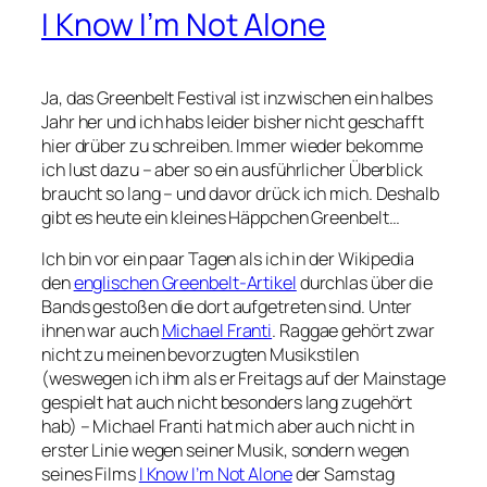
I Know I’m Not Alone
Ja, das Greenbelt Festival ist inzwischen ein halbes
Jahr her und ich habs leider bisher nicht geschafft
hier drüber zu schreiben. Immer wieder bekomme
ich lust dazu – aber so ein ausführlicher Überblick
braucht so lang – und davor drück ich mich. Deshalb
gibt es heute ein kleines Häppchen Greenbelt…
Ich bin vor ein paar Tagen als ich in der Wikipedia
den
englischen Greenbelt-Artikel
durchlas über die
Bands gestoßen die dort aufgetreten sind. Unter
ihnen war auch
Michael Franti
. Raggae gehört zwar
nicht zu meinen bevorzugten Musikstilen
(weswegen ich ihm als er Freitags auf der Mainstage
gespielt hat auch nicht besonders lang zugehört
hab) – Michael Franti hat mich aber auch nicht in
erster Linie wegen seiner Musik, sondern wegen
seines Films
I Know I’m Not Alone
der Samstag