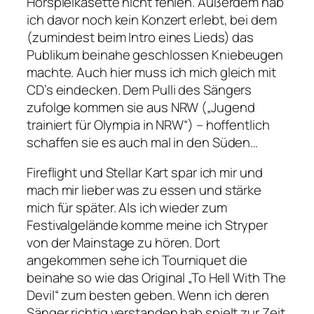
Hörspielkasette nicht fehlen. Außerdem hab
ich davor noch kein Konzert erlebt, bei dem
(zumindest beim Intro eines Lieds) das
Publikum beinahe geschlossen Kniebeugen
machte. Auch hier muss ich mich gleich mit
CD’s eindecken. Dem Pulli des Sängers
zufolge kommen sie aus NRW („Jugend
trainiert für Olympia in NRW“) – hoffentlich
schaffen sie es auch mal in den Süden…
Fireflight und Stellar Kart spar ich mir und
mach mir lieber was zu essen und stärke
mich für später. Als ich wieder zum
Festivalgelände komme meine ich Stryper
von der Mainstage zu hören. Dort
angekommen sehe ich Tourniquet die
beinahe so wie das Original „To Hell With The
Devil“ zum besten geben. Wenn ich deren
Sänger richtig verstanden hab spielt zur Zeit