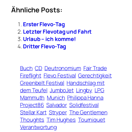
Ähnliche Posts:
Erster Flevo-Tag
Letzter Flevotag und Fahrt
Urlaub – ich komme!
Dritter Flevo-Tag
Buch
CD
Deutronomium
Fair Trade
Fireflight
Flevo Festival
Gerechtigkeit
Greenbelt Festival
Handschlag mit
dem Teufel
JumboJet
Lingby
LPG
Mammuth
Munich
Philippa Hanna
Project86
Salvador
Solidfestival
Stellar Kart
Stryper
The Gentlemen
Thoughts
Tim Hughes
Tourniquet
Verantwortung