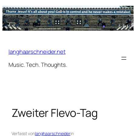
Zum
Inhalt
springen
langhaarschneider.net
Music. Tech. Thoughts.
Zweiter Flevo-Tag
Verfasst von
langhaarschneider
in