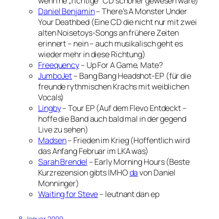
wenn ne „richtige“ CD schöner gewesen wäre)
Daniel Benjamin
– There’s A Monster Under
Your Deathbed (Eine CD die nicht nur mit zwei
alten Noisetoys-Songs an frühere Zeiten
erinnert – nein – auch musikalisch geht es
wieder mehr in diese Richtung)
Freequency
– Up For A Game, Mate?
JumboJet
– Bang Bang Headshot-EP (für die
freunde rythmischen Krachs mit weiblichen
Vocals)
Lingby
– Tour EP (Auf dem Flevo Entdeckt –
hoffe die Band auch bald mal in der gegend
Live zu sehen)
Madsen
– Frieden im Krieg (Hoffentlich wird
das Anfang Februar im LKA was)
Sarah Brendel
– Early Morning Hours (Beste
Kurzrezension gibts IMHO
da
von Daniel
Monninger)
Waiting for Steve
– leutnant dan ep
8. Januar 2009