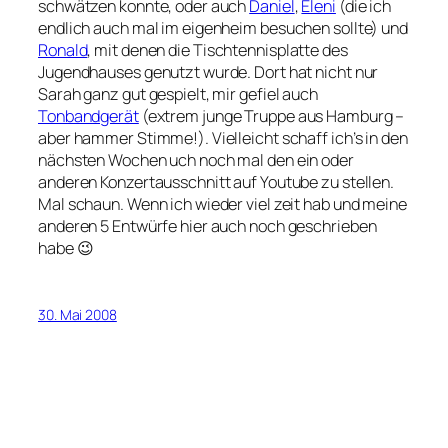
schwätzen konnte, oder auch
Daniel
,
Eleni
(die ich
endlich auch mal im eigenheim besuchen sollte) und
Ronald
, mit denen die Tischtennisplatte des
Jugendhauses genutzt wurde. Dort hat nicht nur
Sarah ganz gut gespielt, mir gefiel auch
Tonbandgerät
(extrem junge Truppe aus Hamburg –
aber hammer Stimme!). Vielleicht schaff ich’s in den
nächsten Wochen uch noch mal den ein oder
anderen Konzertausschnitt auf Youtube zu stellen.
Mal schaun. Wenn ich wieder viel zeit hab und meine
anderen 5 Entwürfe hier auch noch geschrieben
habe 😉
30. Mai 2008