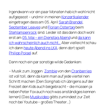
Irgendwann vor ein paar Monaten hab ich wohl nicht
aufgepasst – und mir in meinen
Konzertkalender
eingetragen dass am 05. April
Sarah Brendel
,
September Leaves
und
Florian Ostertag
beim
Stehlampenrock
sind. Leider ist das dann doch wohl
erst am
05. Mai – ein Dienstag Abend
und
da kann
ich wahrscheinlich auch nicht…
Aber vielleicht schau
ich dann
heute Abend ins LKA
, denn dort spielt
Philipp Poisel
auf.
Dann noch ein par sonstige wilde Gedanken:
– Musik zum Joggen:
Zombie
von den
Cranberries
ist voll toll, denn da kann man auf jede viertel nen
Schritt machen (Den Song hab ich übrigens auf der
Freizeit den Kids auch beigebracht – die müssen ja
neben Peter Fox auch noch was anständiges kennen
lernen)(Das
Musikvideo
gibts zumindest zur Zeit
noch bei Youtube – großes Theater…)