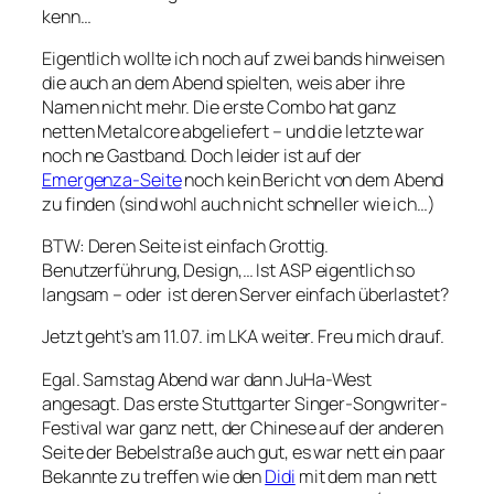
kenn…
Eigentlich wollte ich noch auf zwei bands hinweisen
die auch an dem Abend spielten, weis aber ihre
Namen nicht mehr. Die erste Combo hat ganz
netten Metalcore abgeliefert – und die letzte war
noch ne Gastband. Doch leider ist auf der
Emergenza-Seite
noch kein Bericht von dem Abend
zu finden (sind wohl auch nicht schneller wie ich…)
BTW: Deren Seite ist einfach Grottig.
Benutzerführung, Design,… Ist ASP eigentlich so
langsam – oder ist deren Server einfach überlastet?
Jetzt geht’s am 11.07. im LKA weiter. Freu mich drauf.
Egal. Samstag Abend war dann JuHa-West
angesagt. Das erste Stuttgarter Singer-Songwriter-
Festival war ganz nett, der Chinese auf der anderen
Seite der Bebelstraße auch gut, es war nett ein paar
Bekannte zu treffen wie den
Didi
mit dem man nett