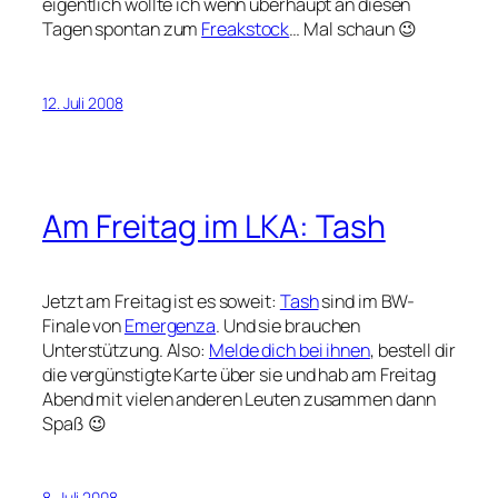
eigentlich wollte ich wenn überhaupt an diesen
Tagen spontan zum
Freakstock
… Mal schaun 😉
12. Juli 2008
Am Freitag im LKA: Tash
Jetzt am Freitag ist es soweit:
Tash
sind im BW-
Finale von
Emergenza
. Und sie brauchen
Unterstützung. Also:
Melde dich bei ihnen
, bestell dir
die vergünstigte Karte über sie und hab am Freitag
Abend mit vielen anderen Leuten zusammen dann
Spaß 😉
8. Juli 2008