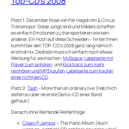
Top-CD’s 2008
Platz 1: December Rose von Pär Hagström & Circus
Transmopol. Diese Jungs sind und Mädels schaffen
es einfach Emotionen zu transportieren wie kein
anderer. Ein Hoch auf diese Schweden – hinter ihnen
kommt bei den TOP-CD’s 2008 ganz lang nämlich
erstmal nix. Deshalb muss ich einfach noch etwas
Werbung für sie machen:
MySpace
,
Labelseite mit
Player zum anhören
, und
Klicktrack zum mehr
reinhören und MP3 kaufen
,
Labelseite zum Kaufen
einer richtigen CD
.
Platz 2:
Tash
– More than an ordinary live (Hab mich
selten so über ne erste Demo-CD einer Band
gefreut!)
Danach ohne Wertende Reihenfolge:
Claas-P. Jambor
– The Piano Album (Auch