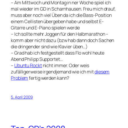
– Am Mittwoch und Montag in ner Woche spiel ich
mal wieder im GD in Scharnhausen. Freu mich drauf,
muss aber noch viel Üben da ich die Bass-Position
einem Cellisten übergeben habe und selbst E-
Gitarre und E-Piano spielen werde
– Ich sollte mehr Joggen für den Halbmarathon –
komm aber nicht dazu (bzw hab dann doch Sachen
die dringender sind wie Klavier üben…)
– Grad hab ich festgestellt dass Flo wohl heute
Abend Philipp Supportet…
–
Ubuntu Rockt
nicht immer. Oder weis
zufälligerweise irgendjemand wie ich mit
diesem
Problem
fertig werden kann?
5. April 2009