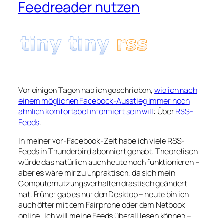
Feedreader nutzen
Vor einigen Tagen hab ich geschrieben,
wie ich nach
einem möglichen Facebook-Ausstieg immer noch
ähnlich komfortabel informiert sein will
: Über
RSS-
Feeds
.
In meiner vor-Facebook-Zeit habe ich viele RSS-
Feeds in Thunderbird abonniert gehabt. Theoretisch
würde das natürlich auch heute noch funktionieren –
aber es wäre mir zu unpraktisch, da sich mein
Computernutzungsverhalten drastisch geändert
hat. Früher gab es nur den Desktop – heute bin ich
auch öfter mit dem Fairphone oder dem Netbook
online. Ich will meine Feeds überall lesen können –