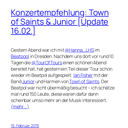
Konzertempfehlung: Town
of Saints & Junior [Update
16.02.]
Gestern Abend war ich mit
@Hanna_LHS
im
Beatpool
in Dresden. Nachdem uns dort vor rund 10
Tagen die
@TourOfTours
einen schönen Abend
bereitet hat, hat gestern ein Teil dieser Tour schon
wieder im Beatpol aufgespielt:
Ian Fisher
mit der
Band
Junior
und Harmen von
Town of Saints
. Der
Beatpol war nicht übermäßig besucht – ich schätze
mal rund 150 Leute, diese waren dafür dann
scheinbar umso mehr an der Musik interessiert.
(mehr …)
15. Februar 2015