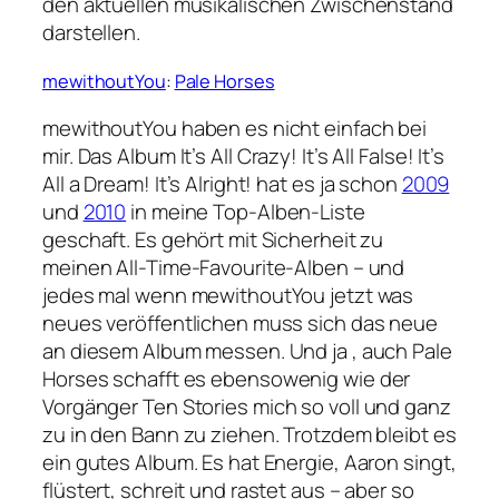
den aktuellen musikalischen Zwischenstand
darstellen.
mewithoutYou
:
Pale Horses
mewithoutYou haben es nicht einfach bei
mir. Das Album
It’s All Crazy! It’s All False! It’s
All a Dream! It’s Alright!
hat es ja schon
2009
und
2010
in meine Top-Alben-Liste
geschaft. Es gehört mit Sicherheit zu
meinen All-Time-Favourite-Alben – und
jedes mal wenn mewithoutYou jetzt was
neues veröffentlichen muss sich das neue
an diesem Album messen. Und ja , auch
Pale
Horses
schafft es ebensowenig wie der
Vorgänger
Ten Stories
mich so voll und ganz
zu in den Bann zu ziehen. Trotzdem bleibt es
ein gutes Album. Es hat Energie, Aaron singt,
flüstert, schreit und rastet aus – aber so