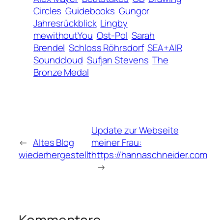
Circles
Guidebooks
Gungor
Jahresrückblick
Lingby
mewithoutYou
Ost-Pol
Sarah
Brendel
Schloss Röhrsdorf
SEA+AIR
Soundcloud
Sufjan Stevens
The
Bronze Medal
Update zur Webseite
←
Altes Blog
meiner Frau:
wiederhergestellt
https://hannaschneider.com
→