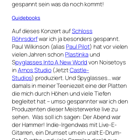
gespannt sein was da noch kommt!
Guidebooks
Auf dieses Konzert auf
Schloss
Röhrsdorf
war ich ja besonders gespannt.
Paul Wilkinson (alias
Paul Pilot
) hat vor vielen
vielen Jahren schon
Plastinka
und
S
pyglasses Into A New World
von Noisetoys
in
Arnos Studio
(Jetzt
Castle-
Studios
) produziert. Und
Spyglasses…
war
damals in meiner Teeniezeit eine der Platten
die mich durch Höhen und viele Tiefen
begleitet hat – umso gespannter war ich den
Produzenten dieser Meisterwerke live zu
sehen. Was soll ich sagen: Der Abend war
der Hammer! Indie-Irgendwas mit Live-E-
Gitarren, ein Drumset um ein uralt E-Drum-