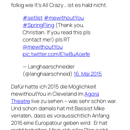
folkig wie
It’s All Crazy…
ist es hald nicht.
#setlist
#mewithoutYou
#SpringFling
(Thank you,
Christian. If you read this pls
contact me!) pls RT
@mewithoutYou
pic.twitter.com/E1wBuAoefe
— Langhaarschneider
(@langhaarschneid)
16. Mai 2015
Dafür hatte ich 2015 die Möglichkeit
mewithoutYou in Cleveland im
Agora
Theatre
live zu sehen – was sehr schön war.
Und schon damals hat mit Bassist Mike
verraten, dass es voraussichtlich Anfang
2016 eine Europatour geben wird. Er hat
recht behalten. Mein aktueller Plan sieht