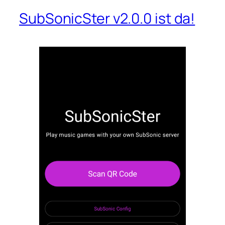
SubSonicSter v2.0.0 ist da!