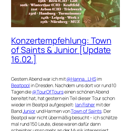
Konzertempfehlung: Town
of Saints & Junior [Update
16.02.]
Gestern Abend war ich mit
@Hanna_LHS
im
Beatpool
in Dresden. Nachdem uns dort vor rund 10
Tagen die
@TourOfTours
einen schönen Abend
bereitet hat, hat gestern ein Teil dieser Tour schon
wieder im Beatpol aufgespielt:
Ian Fisher
mit der
Band
Junior
und Harmen von
Town of Saints
. Der
Beatpol war nicht übermäßig besucht – ich schätze
mal rund 150 Leute, diese waren dafür dann
scheinbar umso mehr an der Musik interessiert.