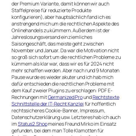
der Premium Variante, damit können wir auch
Staffelpreise für reduzierte Produkte
konfigurieren), aber hauptsächlich fand ich es
anstrengend mich um die rechtlichen Aspekte des
Onlinehandels zu kümmern. Außerdem ist der
Jahreslosungsversand ein ziemliches
Saisongeschäft, das meiste geht zwischen
November und Januar. Da war die Motivation nicht
so groß sich sofort um die rechtlichen Probleme zu
kümmern als klar war, dass wir es für 2024 nicht
mehr schaffen werden. Aber nach rund 9 Monaten
Pause wurde es wieder akuter und ich hab mich
dafür entschieden die rechtlichen Probleme mit
dem Kauf zweier Plugins zu erschlagen: PDF E-
Rechnungen mit
Germanized Pro
und
Rechtstexte
Schnittstelle der IT-Recht Kanzlei
für hoffentlich
rechtssicheres Cookie-Banner, Impressum,
Datenschutzerklärung usw. Letzteres hab ich auch
im
Status2.Shop
meines Freund Mirko im Einsatz
gefunden, bei dem man Tolle Klamotten für