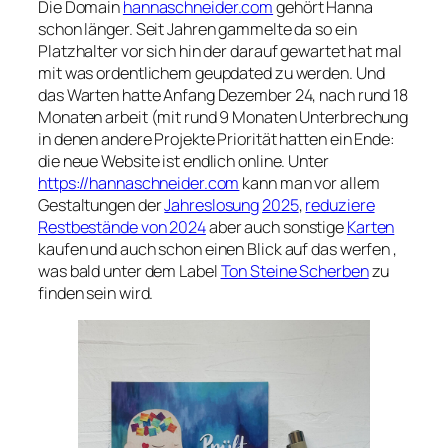
Die Domain
hannaschneider.com
gehört Hanna
schon länger. Seit Jahren gammelte da so ein
Platzhalter vor sich hin der darauf gewartet hat mal
mit was ordentlichem geupdated zu werden. Und
das Warten hatte Anfang Dezember 24, nach rund 18
Monaten arbeit (mit rund 9 Monaten Unterbrechung
in denen andere Projekte Priorität hatten ein Ende:
die neue Website ist endlich online. Unter
https://hannaschneider.com
kann man vor allem
Gestaltungen der
Jahreslosung
2025
,
reduziere
Restbestände von 2024
aber auch sonstige
Karten
kaufen und auch schon einen Blick auf das werfen ,
was bald unter dem Label
Ton Steine Scherben
zu
finden sein wird.