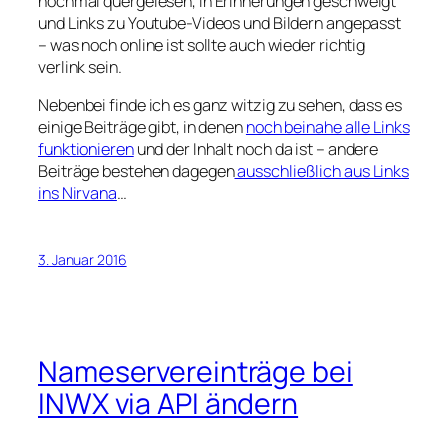
nochmal quergelesen, in Erinnerungen geschwelgt
und Links zu Youtube-Videos und Bildern angepasst
– was noch online ist sollte auch wieder richtig
verlink sein.
Nebenbei finde ich es ganz witzig zu sehen, dass es
einige Beiträge gibt, in denen
noch beinahe alle Links
funktionieren
und der Inhalt noch da ist – andere
Beiträge bestehen dagegen
ausschließlich aus Links
ins Nirvana
…
3. Januar 2016
Nameservereinträge bei
INWX via API ändern