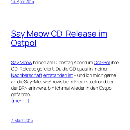
16. April 2015
Say Meow CD-Release im
Ostpol
Say Meow
haben am Dienstag Abend im
Ost-Pol
ihre
CD-Release gefeiert. Da die CD quasi in meiner
Nachbarschaft
entstanden ist
– und ich mich gerne
an die Say-Meow-Shows beim Freakstock und bei
der BRN erinnere, bin ich mal wieder in den Ostpol
gefahren.
(mehr …)
7. März 2015