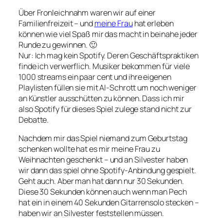
Über Fronleichnahm waren wir auf einer
Familienfreizeit – und
meine Frau
hat erleben
können wie viel Spaß mir das macht in beinahe jeder
Runde zu gewinnen. 🙂
Nur: Ich mag kein Spotify. Deren Geschäftspraktiken
finde ich verwerflich. Musiker bekommen für viele
1000 streams ein paar cent und ihre eigenen
Playlisten füllen sie mit AI-Schrott um noch weniger
an Künstler ausschütten zu können. Dass ich mir
also Spotify für dieses Spiel zulege stand nicht zur
Debatte.
Nachdem mir das Spiel niemand zum Geburtstag
schenken wollte hat es mir meine Frau zu
Weihnachten geschenkt – und an Silvester haben
wir dann das spiel ohne Spotify-Anbindung gespielt.
Geht auch. Aber man hat dann nur 30 Sekunden.
Diese 30 Sekunden können auch wenn man Pech
hat ein in einem 40 Sekunden Gitarrensolo stecken –
haben wir an Silvester feststellen müssen.