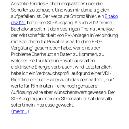
Anschließen des Sicherunsgkastens über die
Schulter zu schauen. Und was mir damals gleich
aufgefallen ist: Der verbaute Stromzähler, ein
Eltako
dsz12e
, hat einen S0-Ausgang. Als ich 2013 meine
Bachelorarbeit mit dem sperrigen Thema „Analyse
der Wirtschaftlichkeit von PV-Anlagen in Verbindung
mit Speichern für Privathaushalte ohne EEG-
Vergütung“ geschrieben habe, war eines der
Probleme überhaupt an Daten zu kommen, zu
welchen Zeitpunkten in Privathaushalten
elektrische Energie verbraucht wird. Letztendlich
habe ich ein Verbrauchsprofil aufgrund einer VDI-
Richtline erzeugt – aber auch das beinhaltete „nur“
werte für 15 minuten – eine noch genauere
Auflösung wäre aber wünschenswert gewesen. Der
S0-Ausgang an meinem Stromzähler hat deshalb
sofort mein Interesse geweckt.
(mehr …)