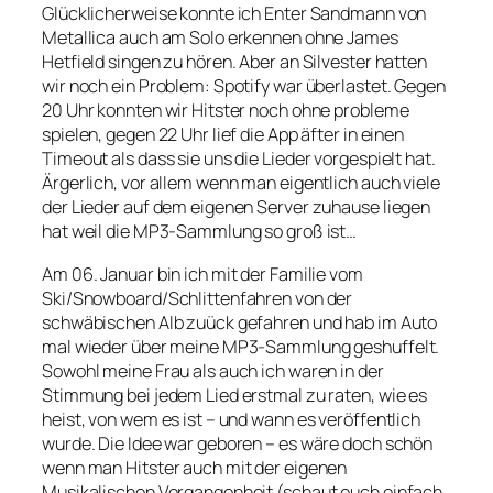
Glücklicherweise konnte ich Enter Sandmann von
Metallica auch am Solo erkennen ohne James
Hetfield singen zu hören. Aber an Silvester hatten
wir noch ein Problem: Spotify war überlastet. Gegen
20 Uhr konnten wir Hitster noch ohne probleme
spielen, gegen 22 Uhr lief die App äfter in einen
Timeout als dass sie uns die Lieder vorgespielt hat.
Ärgerlich, vor allem wenn man eigentlich auch viele
der Lieder auf dem eigenen Server zuhause liegen
hat weil die MP3-Sammlung so groß ist…
Am 06. Januar bin ich mit der Familie vom
Ski/Snowboard/Schlittenfahren von der
schwäbischen Alb zuück gefahren und hab im Auto
mal wieder über meine MP3-Sammlung geshuffelt.
Sowohl meine Frau als auch ich waren in der
Stimmung bei jedem Lied erstmal zu raten, wie es
heist, von wem es ist – und wann es veröffentlich
wurde. Die Idee war geboren – es wäre doch schön
wenn man Hitster auch mit der eigenen
Musikalischen Vergangenheit (schaut euch einfach