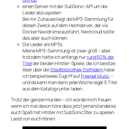
einen Server mit der SubSonic-API um die
Lieder abzuspielen
Bei mir Zuhause liegt die MP3-Sammlung für
diesen Zweck auf dem Heimserver, der via
Docker Navidrome ausführt. Nextcloud sollte
das aber auch können.
Die Lieder als MP3s.
Meine MP3-Sammlung ist zwar groß – aber
trotzdem hatte ich anfangs nur
rund 50% der
Titel
der beiden Hitster-Spiele, die ich besitze.
Aber über die
Stadtbibliothek Ostfildern
habe
ich beispielsweie Zugriff auf
Freegal Music
–
und da kann man dann jede Woche legal 5 Titel
aus dem Katalog runter laden.
Trotz der ganzen Hürden – ich würde mich freuen
wenn ich mal davon höre dass jetzt jemand anderes
auch Spaß hat Hitster mit SubSonicSter zu spielen.
Lasst von euch hören!