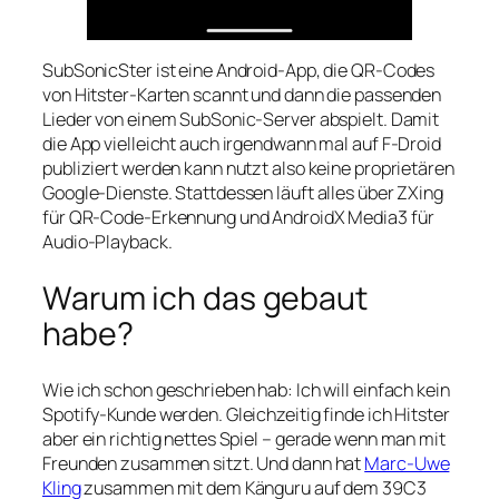
SubSonicSter ist eine Android-App, die QR-Codes
von Hitster-Karten scannt und dann die passenden
Lieder von einem SubSonic-Server abspielt. Damit
die App vielleicht auch irgendwann mal auf F-Droid
publiziert werden kann nutzt also keine proprietären
Google-Dienste. Stattdessen läuft alles über ZXing
für QR-Code-Erkennung und AndroidX Media3 für
Audio-Playback.
Warum ich das gebaut
habe?
Wie ich schon geschrieben hab: Ich will einfach kein
Spotify-Kunde werden. Gleichzeitig finde ich Hitster
aber ein richtig nettes Spiel – gerade wenn man mit
Freunden zusammen sitzt. Und dann hat
Marc-Uwe
Kling
zusammen mit dem Känguru auf dem 39C3