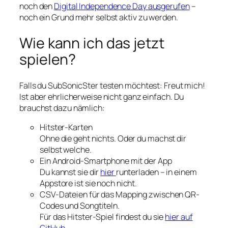
noch den
Digital Independence Day ausgerufen
–
noch ein Grund mehr selbst aktiv zu werden.
Wie kann ich das jetzt
spielen?
Falls du SubSonicSter testen möchtest: Freut mich!
Ist aber ehrlicherweise nicht ganz einfach. Du
brauchst dazu nämlich:
Hitster-Karten
Ohne die geht nichts. Oder du machst dir
selbst welche.
Ein Android-Smartphone mit der App
Du kannst sie dir
hier
runterladen – in einem
Appstore ist sie noch nicht.
CSV-Dateien für das Mapping zwischen QR-
Codes und Songtiteln.
Für das Hitster-Spiel findest du sie
hier auf
GitHub