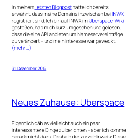
In meinem
letzten Blogpost
hatte ich bereits
erwähnt, dass meine Domains inzwischen bei
INWX
registriert sind. Ich bin auf INWX im
Uberspace-Wiki
gestoßen, hab mich kurz umgesehen und gelesen,
dass die eine API anbieten um Nameservereinträge
zu verändert – und mein Interesse war geweckt.
(mehr …)
31. Dezember 2015
Neues Zuhause: Uberspace
Eigentlich gäb es vielleicht auch ein paar
interessantere Dinge zu berichten – aber ich komme
gerade nicht dazu. Deshalb der kurze Hinweis: Diese