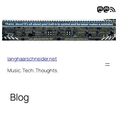
Masto
Mast
RSS-
Zum
Inhalt
springen
langhaarschneider.net
Music. Tech. Thoughts.
Blog