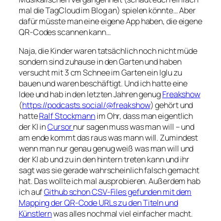
mal die TagCloud im Blog an) spielen könnte… Aber
dafür müsste man eine eigene App haben, die eigene
QR-Codes scannen kann…
Naja, die Kinder waren tatsächlich noch nicht müde
sondern sind zuhause in den Garten und haben
versucht mit 3 cm Schnee im Garten ein Iglu zu
bauen und waren beschäftigt. Und ich hatte eine
Idee und hab in den letzten Jahren genug
Freakshow
(
https://podcasts.social/@freakshow
) gehört und
hatte
Ralf Stockmann
im Ohr, dass man eigentlich
der KI in
Cursor
nur sagen muss was man will – und
am ende kommt das raus was mann will. Zumindest
wenn man nur genau genug weiß was man will und
der KI ab und zu in den hintern treten kann und ihr
sagt was sie gerade wahrscheinlich falsch gemacht
hat. Das wollte ich mal ausprobieren. Außerdem hab
ich auf
Github schon CSV-Files gefunden mit dem
Mapping der QR-Code URLs zu den Titeln und
Künstlern
was alles nochmal viel einfacher macht.