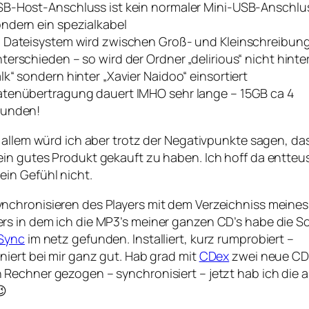
B-Host-Anschluss ist kein normaler Mini-USB-Anschlu
ndern ein spezialkabel
 Dateisystem wird zwischen Groß- und Kleinschreibun
terschieden – so wird der Ordner „delirious“ nicht hinte
lk“ sondern hinter „Xavier Naidoo“ einsortiert
tenübertragung dauert IMHO sehr lange – 15GB ca 4
tunden!
n allem würd ich aber trotz der Negativpunkte sagen, da
ein gutes Produkt gekauft zu haben. Ich hoff da entteu
ein Gefühl nicht.
nchronisieren des Players mit dem Verzeichniss meines
rs in dem ich die MP3’s meiner ganzen CD’s habe die S
 Sync
im netz gefunden. Installiert, kurz rumprobiert –
niert bei mir ganz gut. Hab grad mit
CDex
zwei neue CD’
 Rechner gezogen – synchronisiert – jetzt hab ich die 
😉