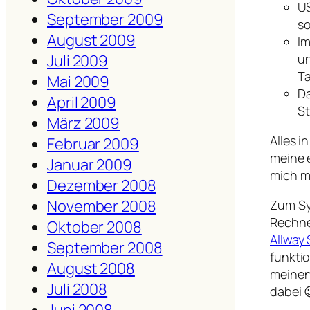
US
September 2009
so
August 2009
Im
un
Juli 2009
Ta
Mai 2009
Da
April 2009
S
März 2009
Alles i
Februar 2009
meine 
Januar 2009
mich m
Dezember 2008
November 2008
Zum Sy
Rechne
Oktober 2008
Allway
September 2008
funktio
August 2008
meinen
Juli 2008
dabei 