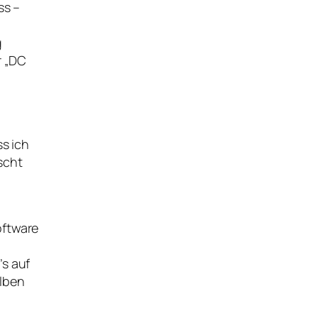
ss –
g
r „DC
ss ich
scht
oftware
s auf
alben