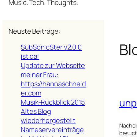
Music. Tech. Thoughts.
Neuste Beiträge:
Bl
SubSonicSter v2.0.0
ist da!
Update zur Webseite
meiner Frau:
https://hannaschneid
er.com
unp
Musik-Rückblick 2015
Altes Blog
wiederhergestellt
Nachde
Nameservereinträge
besuch