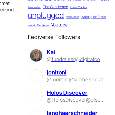
ommet
The Gentlemen
Telecaster
Under Control
ei sind
unplugged
n
Waiting for Steve
Verra Cruz
Youtube
WegVonFacebook
Fediverse Followers
Kai
@fundraiser@digitalcourage.social
jonitoni
@jonitoni@kirche.social
Holos Discover
@HolosDiscover@discover.holos.social
langhaarschneider