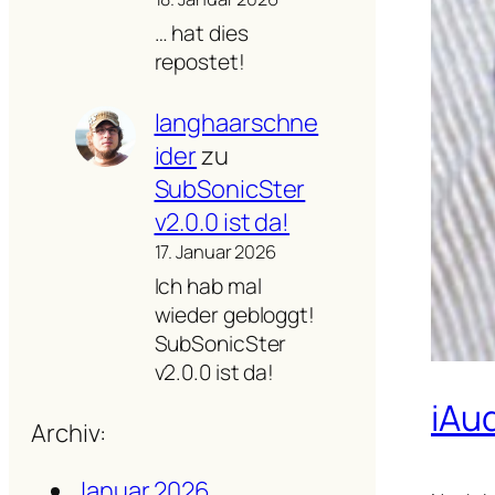
… hat dies
repostet!
langhaarschne
ider
zu
SubSonicSter
v2.0.0 ist da!
17. Januar 2026
Ich hab mal
wieder gebloggt!
SubSonicSter
v2.0.0 ist da!
iAu
Archiv:
Januar 2026