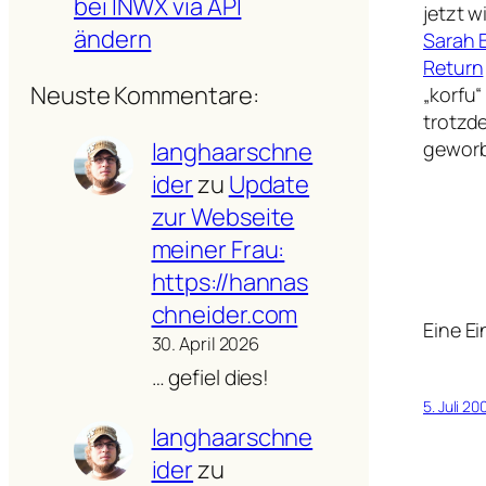
bei INWX via API
jetzt 
ändern
Sarah 
Return
Neuste Kommentare:
„korfu“
trotzd
langhaarschne
geworb
ider
zu
Update
zur Webseite
meiner Frau:
https://hannas
chneider.com
Eine E
30. April 2026
… gefiel dies!
5. Juli 20
langhaarschne
ider
zu