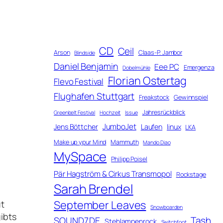
CD
Ceil
Arson
Claas-P. Jambor
Blindside
Daniel Benjamin
Eee PC
Emergenza
Dobelmühle
Florian Ostertag
Flevo Festival
Flughafen Stuttgart
Freakstock
Gewinnspiel
Jahresrückblick
Greenbelt Festival
Hochzeit
Issue
JumboJet
Jens Böttcher
Laufen
linux
LKA
Make up ypur Mind
Mammuth
Mando Diao
MySpace
Philipp Poisel
Pär Hagström & Cirkus Transmopol
Rockstage
Sarah Brendel
September Leaves
ut
Snowboarden
gibts
Tash
SOUND7.DE
Stehlampenrock
Switchfoot