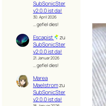
SubSonicSter
v2.0.0 ist da!
30. April 2026
… gefiel dies!
Escapist
zu
SubSonicSter
v2.0.0 ist da!
21. Januar 2026
… gefiel dies!
Marea
Maelstrom
zu
SubSonicSter
v2.0.0 ist da!
18. Januar 2026