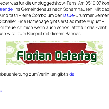
wieder was für die unpluggedshow-Fans. Am 05.10.07 k
Brendel
ins Gemeindehaus nach Scharnhausen. Mit dab
und tash – eine Combo um den
Issue
-Drummer Seime
 Schaller. Eine Homepage gibts erst ab mitte August –
em freue ich mich wenn auch schon jetzt für das Event
en wird. zum Beispiel mit diesem Banner:
inbauanleitung zum Verlinken gibt’s
da
.
07