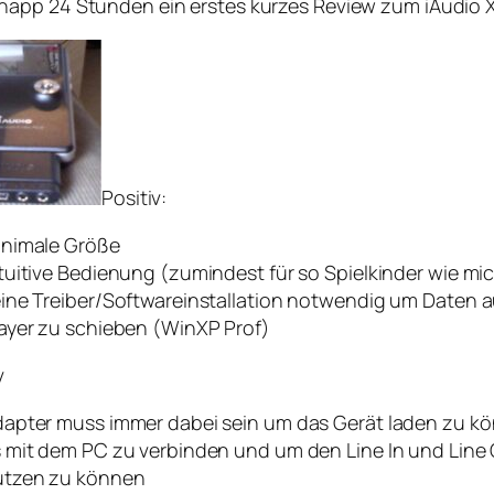
napp 24 Stunden ein erstes kurzes Review zum iAudio 
Positiv:
inimale Größe
tuitive Bedienung (zumindest für so Spielkinder wie mi
ine Treiber/Softwareinstallation notwendig um Daten 
ayer zu schieben (WinXP Prof)
v
apter muss immer dabei sein um das Gerät laden zu k
 mit dem PC zu verbinden und um den Line In und Line
utzen zu können