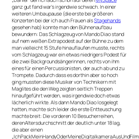
„Daniel“ den ich auch schon auf deren
MySpace
ganz gut fand war’s irgendwie schwach. In einer
weiteren Umbaupause (die erste bei größeren
Konzerten bei der ich auch Frauen als
Stagehands
gesehen hab) konnte man den Bühnenaufbau
bewundern: Das Schlagzeug von Mando Diao stand
auf nem weißen Extrapodest auf der Bühne zu dem
man vielleicht 15 Stufe hinauflaufen musste, rechts
vom Schlagzeug war ein etwas niedrigers Podest für
die zwei Backgroundsängerinnen, rechts von ihm
eines für einen Percussionisten, der auch ab und zu
Trompete. Dadurch dass es dorthin aber so hoch
ging mussten diese Musiker von Technikern mit
Maglites die den Weg zeigten seitlich Treppen
hinaufgeführt werden, was irgendwie doch etwas
lächerlich wirkte. Als dann Mando Diao losgelegt
hatten, machte sich leider die erste Entteuschung
machte breit: Die vorderen 10 Besucherreihen,
derenAltersdurchschnitt der deutlich unter 18 lag,
die aber einen
„IchPackMeinHandyOderMeineDigitalkameraAusUndFilm