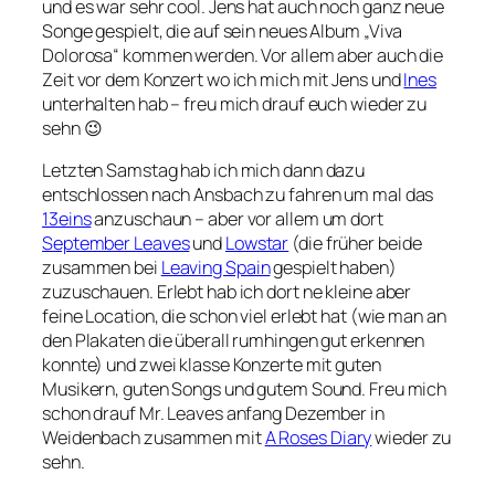
und es war sehr cool. Jens hat auch noch ganz neue
Songe gespielt, die auf sein neues Album „Viva
Dolorosa“ kommen werden. Vor allem aber auch die
Zeit vor dem Konzert wo ich mich mit Jens und
Ines
unterhalten hab – freu mich drauf euch wieder zu
sehn 😉
Letzten Samstag hab ich mich dann dazu
entschlossen nach Ansbach zu fahren um mal das
13eins
anzuschaun – aber vor allem um dort
September Leaves
und
Lowstar
(die früher beide
zusammen bei
Leaving Spain
gespielt haben)
zuzuschauen. Erlebt hab ich dort ne kleine aber
feine Location, die schon viel erlebt hat (wie man an
den Plakaten die überall rumhingen gut erkennen
konnte) und zwei klasse Konzerte mit guten
Musikern, guten Songs und gutem Sound. Freu mich
schon drauf Mr. Leaves anfang Dezember in
Weidenbach zusammen mit
A Roses Diary
wieder zu
sehn.