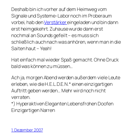
Deshalb bin ich vorher auf dem Heimweg vom
Signale und Systeme-Labor noch im Proberaum
vorbei, hab den
Verstärker
eingeladen und bin dann
erst heimgekehrt. Zuhause wurde dann erst
nochmal an Sounds gefeilt – es muss sich
schließlich auch nach was anhören, wenn man in die
Saiten haut – Yeah!
Hat einfach mal wieder Spaß gemacht. Ohne Druck
bald was können zu müssen…
Ach ja, morgen Abend werden außerdem viele Leute
erleben, wie die H.E.L.D.E.N.* einen einzigartigen
Auftritt geben werden… Mehr wird noch nicht
verraten.
*) Hyperaktiven Eleganten Lebensfrohen Doofen
Einzigartigen Narren
1. Dezember 2007