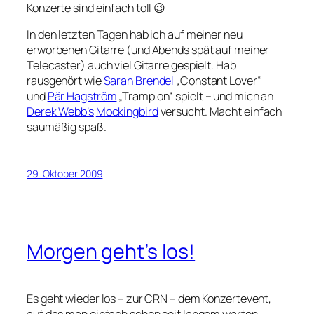
Konzerte sind einfach toll 😉
In den letzten Tagen hab ich auf meiner neu
erworbenen Gitarre (und Abends spät auf meiner
Telecaster) auch viel Gitarre gespielt. Hab
rausgehört wie
Sarah Brendel
„Constant Lover“
und
Pär Hagström
„Tramp on“ spielt – und mich an
Derek Webb’s
Mockingbird
versucht. Macht einfach
saumäßig spaß.
29. Oktober 2009
Morgen geht’s los!
Es geht wieder los – zur CRN – dem Konzertevent,