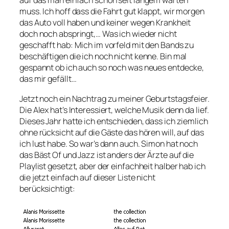
auf das man einfach schon seit langem warten
muss. Ich hoff dass die Fahrt gut klappt, wir morgen
das Auto voll haben und keiner wegen Krankheit
doch noch abspringt,… Was ich wieder nicht
geschafft hab: Mich im vorfeld mit den Bands zu
beschäftigen die ich noch nicht kenne. Bin mal
gespannt ob ich auch so noch was neues entdecke,
das mir gefällt…
Jetzt noch ein Nachtrag zu meiner Geburtstagsfeier.
Die Alex hat’s Interessiert, welche Musik denn da lief.
Dieses Jahr hatte ich entschieden, dass ich ziemlich
ohne rücksicht auf die Gäste das hören will, auf das
ich lust habe. So war’s dann auch. Simon hat noch
das Bäst Of und Jazz ist anders der Ärzte auf die
Playlist gesetzt, aber der einfachheit halber hab ich
die jetzt einfach auf dieser Liste nicht
berücksichtigt: