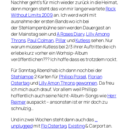
Nachher geht’s für mich wieder zurück in die Heimat,
denn morgen steht das von mir lang erwartete
Rock
Without Limits 2009
an. Ich werd wohl mit
ausnahme der ersten Bands wo ich bei
der Stehlampenbühne sein werden Dauergast an
der Mainstag sein und
A Roses Diary
,
Lilly Among
Throns
,
Paul Colman
,
Pillar
und
Kutless
sehen. Nur
warum müssen Kutless bei 2/3 ihrer Auftritte die ich
erlebe kurz vorher ein Worhsip-Album
veröffentlichen??? Ich hoffe dass es trotzdem rockt.
Für Sonntag Abend hab ich dann noch bei der
Stehlampe
2 Karten für
Philipp Poisel
,
Florian
Ostertag
und
Lilly Amon Throns
gewonnen
. Da freu
ich mich auch drauf. Vor allem weil Phillipp
hoffentlich auch seine Nicht-Album-Songs wie
Herr
Reimer
auspackt – ansonsten ist er mir doch zu
schnulzig…
Und in zwei Wochen steht dann auch das
…
unplugged
mit
Flo Ostertag
,
Existing
& Carport an.