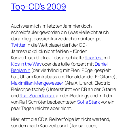
Top-CD’s 2009
Auch wenn ich im letzten Jahr hier doch
schreibfauler geworden bin (was vielleicht auch
daran liegt dass ich kurze dachen einfach per
Twitter
in die Welt blase) darf der CD-
Jahresrückblick nicht fehlen – für den
Konzertrückblick auf das arschkalte
Roarfest
mit
Kids in the Way
oder das tolle Konzert mit
Daniel
Benjamin
(der vierhändig mit Eleni Flügel gespielt
hat, Ufi am Kontrabass und Ronald an der E-Gitarre),
Maximilian Mengewesser
(Aka Allurarot, Electric
Fleischpeitsche) (Unterstützt von DB an der Gitarre
und
Rudi
Soundkaiser
an den Backings und mit der
von Ralf Schröter beobachteten
Sofia Stark
vor ein
paar Tagen reichts aber nicht.
Hier jetzt die CD’s. Reihenfolge ist nicht wertend,
sondern nach Kaufzeitpunkt (Januar oben,