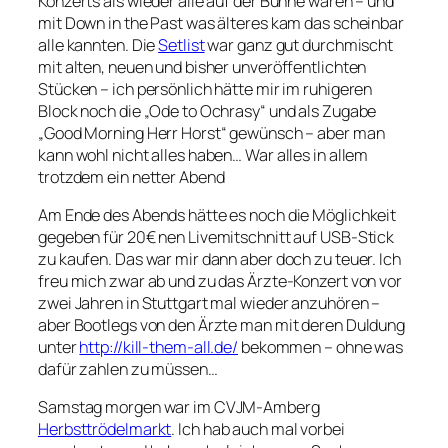
Konzerts als wieder alle auf der Bühne waren – und
mit Down in the Past was älteres kam das scheinbar
alle kannten. Die
Setlist
war ganz gut durchmischt
mit alten, neuen und bisher unveröffentlichten
Stücken – ich persönlich hätte mir im ruhigeren
Block noch die „Ode to Ochrasy“ und als Zugabe
„Good Morning Herr Horst“ gewünsch – aber man
kann wohl nicht alles haben… War alles in allem
trotzdem ein netter Abend
Am Ende des Abends hätte es noch die Möglichkeit
gegeben für 20€ nen Livemitschnitt auf USB-Stick
zu kaufen. Das war mir dann aber doch zu teuer. Ich
freu mich zwar ab und zu das Ärzte-Konzert von vor
zwei Jahren in Stuttgart mal wieder anzuhören –
aber Bootlegs von den Ärzte man mit deren Duldung
unter
http://kill-them-all.de/
bekommen – ohne was
dafür zahlen zu müssen…
Samstag morgen war im CVJM-Amberg
Herbsttrödelmarkt
. Ich hab auch mal vorbei