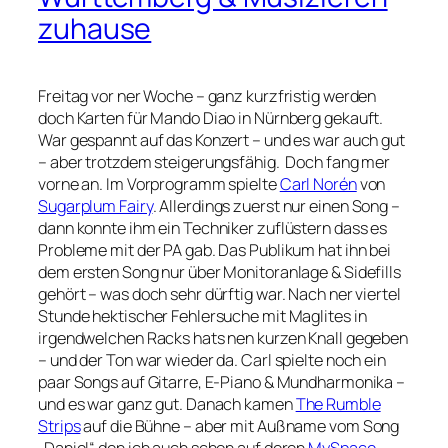
zuhause
Freitag vor ner Woche – ganz kurzfristig werden
doch Karten für Mando Diao in Nürnberg gekauft.
War gespannt auf das Konzert – und es war auch gut
– aber trotzdem steigerungsfähig. Doch fang mer
vorne an. Im Vorprogramm spielte
Carl Norén
von
Sugarplum Fairy
. Allerdings zuerst nur einen Song –
dann konnte ihm ein Techniker zuflüstern dass es
Probleme mit der PA gab. Das Publikum hat ihn bei
dem ersten Song nur über Monitoranlage & Sidefills
gehört – was doch sehr dürftig war. Nach ner viertel
Stunde hektischer Fehlersuche mit Maglites in
irgendwelchen Racks hats nen kurzen Knall gegeben
– und der Ton war wieder da. Carl spielte noch ein
paar Songs auf Gitarre, E-Piano & Mundharmonika –
und es war ganz gut. Danach kamen
The Rumble
Strips
auf die Bühne – aber mit Außname vom Song