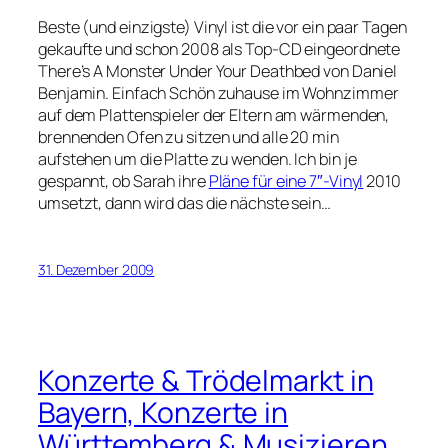
Beste (und einzigste) Vinyl ist die vor ein paar Tagen
gekaufte und schon 2008 als Top-CD eingeordnete
There’s A Monster Under Your Deathbed von Daniel
Benjamin. Einfach Schön zuhause im Wohnzimmer
auf dem Plattenspieler der Eltern am wärmenden,
brennenden Ofen zu sitzen und alle 20 min
aufstehen um die Platte zu wenden. Ich bin je
gespannt, ob Sarah ihre
Pläne für eine 7″-Vinyl
2010
umsetzt, dann wird das die nächste sein…
31. Dezember 2009
Konzerte & Trödelmarkt in
Bayern, Konzerte in
Württemberg & Musizieren