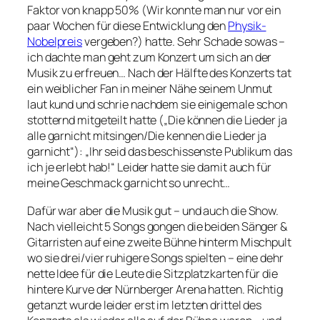
Faktor von knapp 50% (Wir konnte man nur vor ein
paar Wochen für diese Entwicklung den
Physik-
Nobelpreis
vergeben?) hatte. Sehr Schade sowas –
ich dachte man geht zum Konzert um sich an der
Musik zu erfreuen… Nach der Hälfte des Konzerts tat
ein weiblicher Fan in meiner Nähe seinem Unmut
laut kund und schrie nachdem sie einigemale schon
stotternd mitgeteilt hatte („Die können die Lieder ja
alle garnicht mitsingen/Die kennen die Lieder ja
garnicht“): „Ihr seid das beschissenste Publikum das
ich je erlebt hab!“ Leider hatte sie damit auch für
meine Geschmack garnicht so unrecht…
Dafür war aber die Musik gut – und auch die Show.
Nach vielleicht 5 Songs gongen die beiden Sänger &
Gitarristen auf eine zweite Bühne hinterm Mischpult
wo sie drei/vier ruhigere Songs spielten – eine dehr
nette Idee für die Leute die Sitzplatzkarten für die
hintere Kurve der Nürnberger Arena hatten. Richtig
getanzt wurde leider erst im letzten drittel des