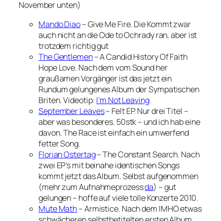
November unten)
Mando Diao
– Give Me Fire. Die Kommt zwar
auch nicht an die Ode to Ochrady ran, aber ist
trotzdem richtig gut
The Gentlemen
– A Candid History Of Faith
Hope Love. Nach dem vom Sound her
graußamen Vorgänger ist das jetzt ein
Rundum gelungenes Album der Sympatischen
Briten. Videotip:
I’m Not Leaving
September Leaves
– Felt EP. Nur drei Titel –
aber was besonderes. 50stk – und ich hab eine
davon. The Race ist einfach ein umwerfend
fetter Song.
Florian Ostertag
– The Constant Search. Nach
zwei EP’s mit beinahe identischen Songs
kommt jetzt das Album. Selbst aufgenommen
(mehr zum Aufnahmeprozess
da
) – gut
gelungen – hoffe auf viele tolle Konzerte 2010.
Mute Math
– Armistice. Nach dem IMHO etwas
schwächeren selbstbetitelten ersten Album