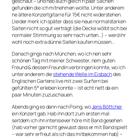
geschaut – und hab auch gleich n paar Sachen
gefunden die ich mitnehmen wollte. Unter anderem
ne ältere Konzertgitarre für 15€ nicht widerstehen.
Lleider merk ich später dass sie neue normalstarken
Saiten nicht so gut verträgt (die Decke wölbt sich bei
normaler Stimmung so sehr nach unten…) – werd ihr
wohl noch extra dünne Saiten kaufen müssen…
Danach gings nach München, wo ich nen sehr
schönen Tag mit meiner Schwester, nem guten
Freund & dessen Freundin verbringen konnte, wo ich
unter anderem die
stehende Welle im Eisbach
des
Englischen Gartens live mit zwei Surfern bei
gefühlten 5° erleben konnte – ist echt nett da ein
paar Minuten zuzuschauen.
Abends ging es dann nach Poing, wo
Jens Böttcher
ein Konzert gab. Hab ihn dort zum ersten mal
seitdem ich ihn intensiever höre mit Band gesehen
(hab vorher garnicht gewusst dass er mit Band spielt
– war sehr erfreut als ich das mitbekommen hab) –