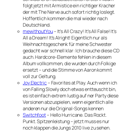
folgt jetzt mit Armistice ein richtiger Kracher
der mit The Nerve auch sofort richtig loslegt.
Hoffentlich kommen die mal wieder nach
Deutschland.
mewithoutYou
– It’s All Crazy! It’s All False! It’s
All a Dream! It’s Alright! Eigentlich nur als
Weihnachtsgeschenk für meine Schwester
gedacht war schnell klar: Ich brauche diese CD
auch. Hardcore-Elemente fehlen in diesem
Album vollkommen, die wurden durch Folkige
ersetzt – und die Stimme von Aaron kommt
voll zur Geltung.
Joy Electric
– Favorites at Play. Auch wenn ich
von Falling Slowly doch etwas entteuscht bin,
es ist einfach extrem lustig auf ner Party diese
Versionen abzuspielen, wenn eigentlich alle
anderen nur die Original-Songs kennen
Switchfoot
– Hello Hurricane. Das Rockt.
Punkt. Spitzenleistung – jetzt muss es nur
noch klappen die Jungs 2010 live zu sehen.