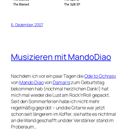
6. Dezember 2007
Musizieren mit MandoDiao
Nachdem ich vor ein paar Tagen die
Ode to Ochrasy
von
Mando Diao
von
Damaris
zum Geburtstag
bekommen hab (nochmal herzlichen Dank!) hat
mich mal wieder die Lust am Rock’n’Roll gepackt.
Seit den Sommerferien habe ich nicht mehr
regelmäßig geprobt – und die Gitarre war jetzt
schon seit längerem im Koffer, sie hatte es nichtmal
an die Wand geschafft und der Verstärker stand im
Proberaum…