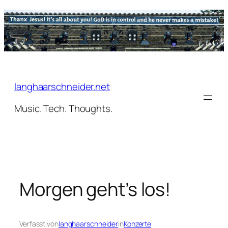
Zum
Inhalt
springen
langhaarschneider.net
Music. Tech. Thoughts.
Morgen geht’s los!
Verfasst von
langhaarschneider
in
Konzerte