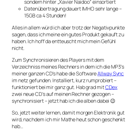
sondern hinter „Xavier Naidoo“ einsortiert
Datenübertragung dauert IMHO sehr lange –
15GB ca 4 Stunden!
Alles in allem würd ich aber trotz der Negativpunkte
sagen, dass ich meine ein gutes Produkt gekauft zu
haben. Ich hoff da entteuscht mich mein Gefühl
nicht.
Zum Synchronisieren des Players mit dem
Verzeichniss meines Rechners in dem ich die MP3’s
meiner ganzen CD’s habe die Software
Allway Sync
im netz gefunden. Installiert, kurz rumprobiert –
funktioniert bei mir ganz gut. Hab grad mit
CDex
zwei neue CD’s auf meinen Rechner gezogen –
synchronisiert – jetzt hab ich die alben dabei 😉
So, jetzt weiter lernen, damit morgen Elektronik gut
wird, nachdem ich mir Mathe heut schon geschenkt
hab…