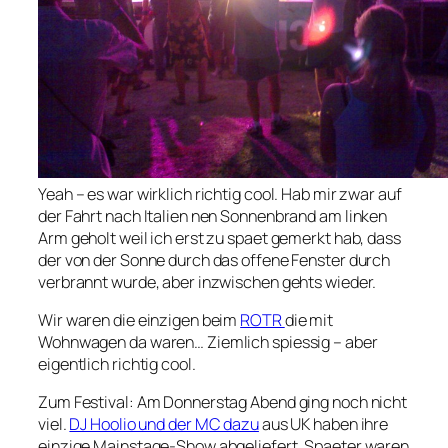
Yeah – es war wirklich richtig cool. Hab mir zwar auf
der Fahrt nach Italien nen Sonnenbrand am linken
Arm geholt weil ich erst zu spaet gemerkt hab, dass
der von der Sonne durch das offene Fenster durch
verbrannt wurde, aber inzwischen gehts wieder.
Wir waren die einzigen beim
ROTR
die mit
Wohnwagen da waren… Ziemlich spiessig – aber
eigentlich richtig cool.
Zum Festival: Am Donnerstag Abend ging noch nicht
viel.
DJ Hoolio und der MC dazu
aus UK haben ihre
einzige Mainstage-Show abgeliefert. Spaeter waren