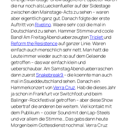
die nur noch als Lueckenfueller auf der Sidestage
zwischen den Mainstage-Acts zu sehen – waren
aber eigentlich ganz gut. Danach folgte der erste
Auftritt von
Rivelino
. Waere sehr cool die mal in
Deutschland zu sehen. Hammer Stimme und coole
Band! Am Freitag Abend ueberzeugten
Triplet
und
Reform the Resistence
auf ganzer Linie. Waren
einfach auch menschlich sehr nett. Man hatt die
Leute immer wieder auch so auf dem Gelaende
getroffen – das war einfach klein und
ueberschaubar. Am Samstag Abend ueberraschen
dann zuerst
Snakebreak9
– die koennte man auch
mal in Ssueddeutschland sehen. Danach ein
Hammerkonzert von
Verra Cruz
. Hab die dieses Jahr
ja schon in Frankfurt vor Switchfoot und beim
Balinger-Rockfestival getroffen – aber diese Show
uebertraf die anderen bei weitem. Viel kontakt mit
dem Publikum – cooler Sound mit den Lap-Steels
und vor allem die Stimme… Das gabs dann heute
Morgen beim Gottesdienst nochmal. Verra Cruz