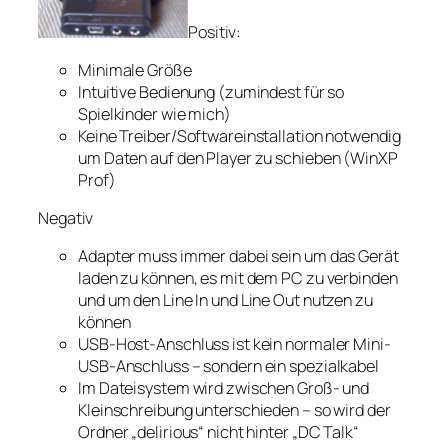
Positiv:
Minimale Größe
Intuitive Bedienung (zumindest für so
Spielkinder wie mich)
Keine Treiber/Softwareinstallation notwendig
um Daten auf den Player zu schieben (WinXP
Prof)
Negativ
Adapter muss immer dabei sein um das Gerät
laden zu können, es mit dem PC zu verbinden
und um den Line In und Line Out nutzen zu
können
USB-Host-Anschluss ist kein normaler Mini-
USB-Anschluss – sondern ein spezialkabel
Im Dateisystem wird zwischen Groß- und
Kleinschreibung unterschieden – so wird der
Ordner „delirious“ nicht hinter „DC Talk“