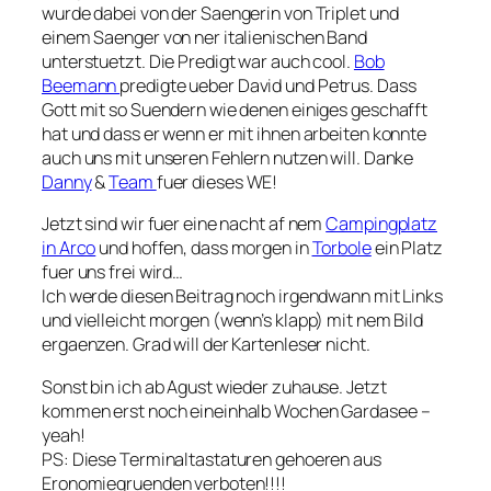
wurde dabei von der Saengerin von Triplet und
einem Saenger von ner italienischen Band
unterstuetzt. Die Predigt war auch cool.
Bob
Beemann
predigte ueber David und Petrus. Dass
Gott mit so Suendern wie denen einiges geschafft
hat und dass er wenn er mit ihnen arbeiten konnte
auch uns mit unseren Fehlern nutzen will. Danke
Danny
&
Team
fuer dieses WE!
Jetzt sind wir fuer eine nacht af nem
Campingplatz
in Arco
und hoffen, dass morgen in
Torbole
ein Platz
fuer uns frei wird…
Ich werde diesen Beitrag noch irgendwann mit Links
und vielleicht morgen (wenn’s klapp) mit nem Bild
ergaenzen. Grad will der Kartenleser nicht.
Sonst bin ich ab Agust wieder zuhause. Jetzt
kommen erst noch eineinhalb Wochen Gardasee –
yeah!
PS: Diese Terminaltastaturen gehoeren aus
Eronomiegruenden verboten!!!!