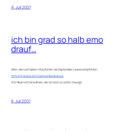
9. Juli 2007
ich bin grad so halb emo
drauf…
Allen, die lust haben mitzufühlen sei September Leaves empfohlen:
http://myspace.com/xseptemberleavesx
(For Real nicht anwählen, der ist noch so schön traurig!)
8. Juli 2007