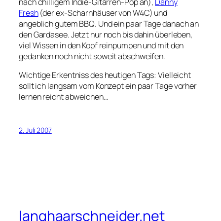
nach chilligem Indie-Gitarren-Pop an),
Danny
Fresh
(der ex-Scharnhäuser von W4C) und
angeblich gutem BBQ. Und ein paar Tage danach an
den Gardasee. Jetzt nur noch bis dahin überleben,
viel Wissen in den Kopf reinpumpen und mit den
gedanken noch nicht soweit abschweifen.
Wichtige Erkentniss des heutigen Tags: Vielleicht
sollt ich langsam vom Konzept
ein paar Tage vorher
lernen reicht
abweichen…
2. Juli 2007
langhaarschneider.net