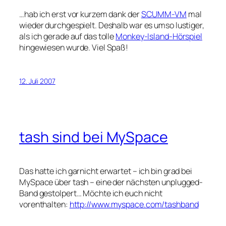
…hab ich erst vor kurzem dank der
SCUMM-VM
mal
wieder durchgespielt. Deshalb war es umso lustiger,
als ich gerade auf das tolle
Monkey-Island-Hörspiel
hingewiesen wurde. Viel Spaß!
12. Juli 2007
tash sind bei MySpace
Das hatte ich garnicht erwartet – ich bin grad bei
MySpace über tash – eine der nächsten unplugged-
Band gestolpert… Möchte ich euch nicht
vorenthalten:
http://www.myspace.com/tashband