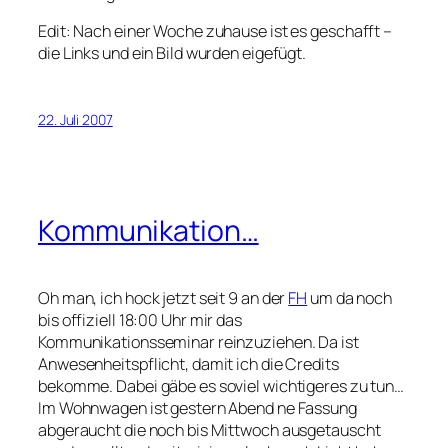
Edit: Nach einer Woche zuhause ist es geschafft –
die Links und ein Bild wurden eigefügt.
22. Juli 2007
Kommunikation…
Oh man, ich hock jetzt seit 9 an der
FH
um da noch
bis offiziell 18:00 Uhr mir das
Kommunikationsseminar reinzuziehen. Da ist
Anwesenheitspflicht, damit ich die Credits
bekomme. Dabei gäbe es soviel wichtigeres zu tun…
Im Wohnwagen ist gestern Abend ne Fassung
abgeraucht die noch bis Mittwoch ausgetauscht