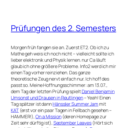
Prüfungen des 2. Semesters
Morgen früh fangen sie an. Zuerst ET2. Ob ich zu
Mathe geh weis ich noch nicht – vielleicht sollte ich
lieber elektronik und Physik lernen. nur Ca läuft
glaub ich ohne größere Probleme. Info2 werd ich mir
einen Tag vorher reinziehen. Das ganze
theoretische Zeug nervt einfach nur. Ich hoff des
passt so. Meine Hoffnungsschimmer: am 13.07.,
dem Tag der letzten Prüfung spielt
Daniel Benjamin
Umsonst und Drausen in Reutlingen
– Yeah! Einen
Tag spätzer ist dann
Hänssler Summer Jam
mit
KAT
(erst vor ein paar Tagen in Fellbach gesehen –
HAMMER!),
On a Mission
(deren Homepage zur
Zeit sehr dürftig ist),
September Leaves
(Hört sich