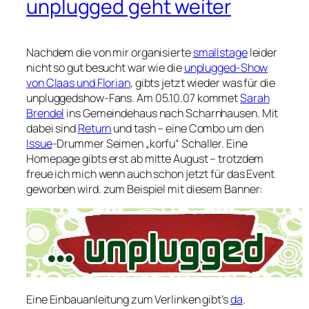
unplugged geht weiter
Nachdem die von mir organisierte
smallstage
leider
nicht so gut besucht war wie die
unplugged-Show
von Claas und Florian
, gibts jetzt wieder was für die
unpluggedshow-Fans. Am 05.10.07 kommet
Sarah
Brendel
ins Gemeindehaus nach Scharnhausen. Mit
dabei sind
Return
und tash – eine Combo um den
Issue
-Drummer Seimen „korfu“ Schaller. Eine
Homepage gibts erst ab mitte August – trotzdem
freue ich mich wenn auch schon jetzt für das Event
geworben wird. zum Beispiel mit diesem Banner:
Eine Einbauanleitung zum Verlinken gibt’s
da
.