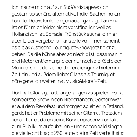
Ich mache mich auf zur SubYardstage wo ich
gestern so schöne alternative Indie-Sachen hören
konnte. DeoVolente fangen auch ganz gut an – nur
ist es für mich leider nicht verständlich weil es
Holländisch ist. Schade. Frühstück suche ich hier
aber leider vergebens – anstelle von ihnen scheint
es die akkustische Tourniquet-Show jetzt hier zu
geben. Da die bühne aber so niedrig ist, dass man in
drei Meter entfernung leider nur noch die Köpfe der
Musiker sieht die vorne stehen, ich ganz hinten im
Zelt bin und außdem lieber Claas als Tourniquet
höre gehe ich weiter ins „Music&More“-Zelt.
Dort hat Claas gerade angefangen zu spielen. Es ist
seine erste Show in den Niederlanden, Gestern war
er auf dem Revofest und morgen spielt er in Estland,
gerde hat er Probleme mit seiner Gitarre. Trotzdem
schafft er es durch seine Bühnenpräsenz kontakt
zum Publikum aufzubauen – und schon bald singen
die vielleicht knapp 250 leute die im Zelt verteilt sind