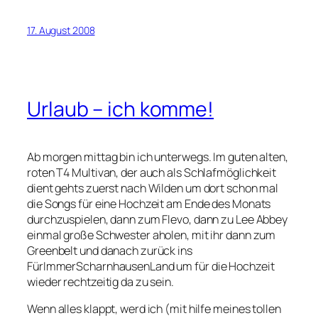
17. August 2008
Urlaub – ich komme!
Ab morgen mittag bin ich unterwegs. Im guten alten,
roten T4 Multivan, der auch als Schlafmöglichkeit
dient gehts zuerst nach Wilden um dort schon mal
die Songs für eine Hochzeit am Ende des Monats
durchzuspielen, dann zum Flevo, dann zu Lee Abbey
einmal große Schwester aholen, mit ihr dann zum
Greenbelt und danach zurück ins
FürImmerScharnhausenLand um für die Hochzeit
wieder rechtzeitig da zu sein.
Wenn alles klappt, werd ich (mit hilfe meines tollen