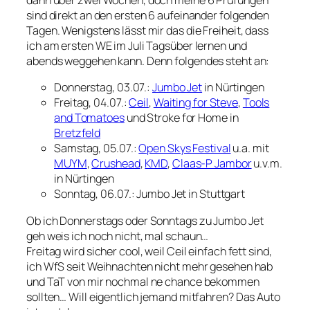
dann über zwei Wochen, doch meine 6 Prüfungen
sind direkt an den ersten 6 aufeinander folgenden
Tagen. Wenigstens lässt mir das die Freiheit, dass
ich am ersten WE im Juli Tagsüber lernen und
abends weggehen kann. Denn folgendes steht an:
Donnerstag, 03.07.:
Jumbo Jet
in Nürtingen
Freitag, 04.07.:
Ceil
,
Waiting for Steve
,
Tools
and Tomatoes
und Stroke for Home in
Bretzfeld
Samstag, 05.07.:
Open Skys Festival
u.a. mit
MUYM
,
Crushead
,
KMD
,
Claas-P Jambor
u.v.m.
in Nürtingen
Sonntag, 06.07.: Jumbo Jet in Stuttgart
Ob ich Donnerstags oder Sonntags zu Jumbo Jet
geh weis ich noch nicht, mal schaun…
Freitag wird sicher cool, weil Ceil einfach fett sind,
ich WfS seit Weihnachten nicht mehr gesehen hab
und TaT von mir nochmal ne chance bekommen
sollten… Will eigentlich jemand mitfahren? Das Auto