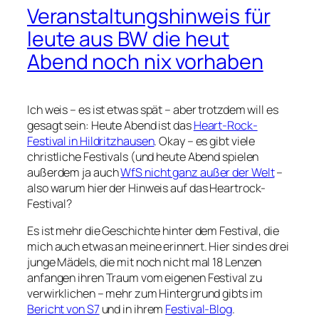
Veranstaltungshinweis für
leute aus BW die heut
Abend noch nix vorhaben
Ich weis – es ist etwas spät – aber trotzdem will es
gesagt sein: Heute Abend ist das
Heart-Rock-
Festival in Hildritzhausen
. Okay – es gibt viele
christliche Festivals (und heute Abend spielen
außerdem ja auch
WfS nicht ganz außer der Welt
–
also warum hier der Hinweis auf das Heartrock-
Festival?
Es ist mehr die Geschichte hinter dem Festival, die
mich auch etwas an meine erinnert. Hier sind es drei
junge Mädels, die mit noch nicht mal 18 Lenzen
anfangen ihren Traum vom eigenen Festival zu
verwirklichen – mehr zum Hintergrund gibts im
Bericht von S7
und in ihrem
Festival-Blog
.