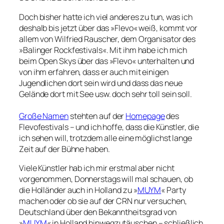
Doch bisher hatte ich viel anderes zu tun, was ich
deshalb bis jetzt über das »Flevo« weiß, kommt vor
allem von Wilfried Rauscher, dem Organisator des
»Balinger Rockfestivals«. Mit ihm habe ich mich
beim Open Skys über das »Flevo« unterhalten und
von ihm erfahren, dass er auch mit einigen
Jugendlichen dort sein wird und dass das neue
Gelände dort mit See usw. doch sehr toll sein soll.
Große Namen
stehten auf der
Homepage
des
Flevofestivals – und ich hoffe, dass die Künstler, die
ich sehen will, trotzdem alle eine möglichst lange
Zeit auf der Bühne haben.
Viele Künstler hab ich mir erstmal aber nicht
vorgenommen, Donnerstags will mal schauen, ob
die Holländer auch in Holland zu »
MUYM
« Party
machen oder ob sie auf der CRN nur versuchen,
Deutschland über den Bekanntheitsgrad von
»
MUYM
« in Holland hinwegzutäuschen – schließlich