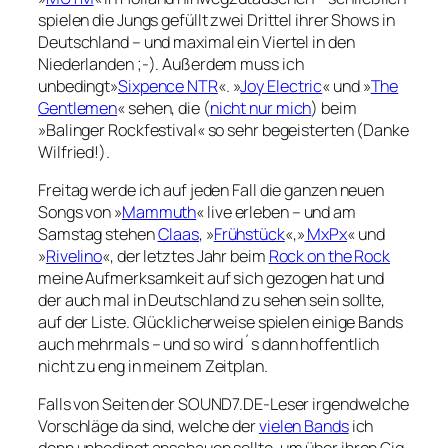
spielen die Jungs gefüllt zwei Drittel ihrer Shows in
Deutschland – und maximal ein Viertel in den
Niederlanden ;-). Außerdem muss ich
unbedingt»
Sixpence NTR
«. »
Joy Electric
« und »
The
Gentlemen
« sehen, die (
nicht nur mich
) beim
»Balinger Rockfestival« so sehr begeisterten (Danke
Wilfried!).
Freitag werde ich auf jeden Fall die ganzen neuen
Songs von »
Mammuth
« live erleben – und am
Samstag stehen
Claas
, »
Frühstück
«,»
MxPx
« und
»
Rivelino
«, der letztes Jahr beim
Rock on the Rock
meine Aufmerksamkeit auf sich gezogen hat und
der auch mal in Deutschland zu sehen sein sollte,
auf der Liste. Glücklicherweise spielen einige Bands
auch mehrmals – und so wird´s dann hoffentlich
nicht zu eng in meinem Zeitplan.
Falls von Seiten der SOUND7.DE-Leser irgendwelche
Vorschläge da sind, welche der
vielen Bands
ich