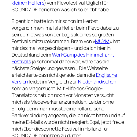
kleinen Helfers
) vom Flevofestival täglich für
SOUND7.DE berichten was ich so erlebt habe…
Eigentlich hatte ich mir schon im Herbst
vorgenommen, mal als Helfer beim Flevo dabei zu
sein, um etwas von der Logistik eines so großen
Festivals mitzubekommen. Bram von »
MUYM
« hat
mir das mal vorgeschlagen – und da ich hier in
Deutschland beim
WorkCamp des Himmelfahrt-
Festivals
ja schonmal dabei war, wäre das die
nächste Steigerung gewesen… Die Webseite
erleichterte das nicht gerade, denn die
Englische
Version
leidet im Vergleich zur
Niederländischen
sehr an Magersucht. Mit Hilfe des Google-
Translators hab ich noch vor Monaten versucht,
mich als
Medewerker
anzumelden. Leider ohne
Erfolg, denn man musste eine holländische
Bankverbindung angeben, die ich nicht hatte und auf
meine E-Mails wurde nicht reagiert. Egal, jetzt freue
mich über dieses nette Festival in Holland für
SOUND7.DE berichten zu dürfen.