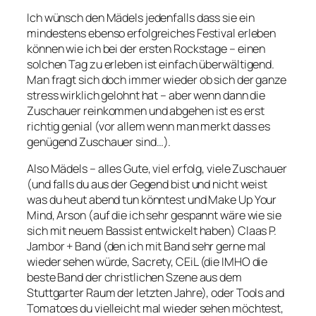
Ich wünsch den Mädels jedenfalls dass sie ein
mindestens ebenso erfolgreiches Festival erleben
können wie ich bei der ersten Rockstage – einen
solchen Tag zu erleben ist einfach überwältigend.
Man fragt sich doch immer wieder ob sich der ganze
stress wirklich gelohnt hat – aber wenn dann die
Zuschauer reinkommen und abgehen ist es erst
richtig genial (vor allem wenn man merkt dass es
genügend Zuschauer sind…).
Also Mädels – alles Gute, viel erfolg, viele Zuschauer
(und falls du aus der Gegend bist und nicht weist
was du heut abend tun könntest und Make Up Your
Mind, Arson (auf die ich sehr gespannt wäre wie sie
sich mit neuem Bassist entwickelt haben) Claas P.
Jambor + Band (den ich mit Band sehr gerne mal
wieder sehen würde, Sacrety, CEiL (die IMHO die
beste Band der christlichen Szene aus dem
Stuttgarter Raum der letzten Jahre), oder Tools and
Tomatoes du vielleicht mal wieder sehen möchtest,