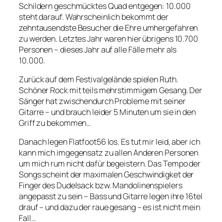
Schildern geschmücktes Quad entgegen: 10.000
steht darauf. Wahrscheinlich bekommt der
zehntausendste Besucher die Ehre umhergefahren
zu werden. Letztes Jahr waren hier übrigens 10.700
Personen – dieses Jahr auf alle Fälle mehr als
10.000.
Zurück auf dem Festivalgelände spielen Ruth.
Schöner Rock mit teils mehrstimmigem Gesang. Der
Sänger hat zwischendurch Probleme mit seiner
Gitarre – und brauch leider 5 Minuten um sie in den
Griff zu bekommen…
Danach legen Flatfoot56 los. Es tut mir leid, aber ich
kann mich imgegensatz zu allen Anderen Personen
um mich rum nicht dafür begeistern. Das Tempo der
Songs scheint der maximalen Geschwindigket der
Finger des Dudelsack bzw. Mandolinenspielers
angepasst zu sein – Bass und Gitarre legen ihre 16tel
drauf – und dazu der raue gesang – es ist nicht mein
Fall…