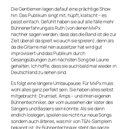
Die Gentlemen legen dafauf eine prächtige Show
hin. Das Publikum singt mit, hüpft, klatscht – es
passt einfach. Gefühlt haben sie auf alle fälle mehr
Bühnenerfahrung als Ruth (von denen MxPx
nachher sagen werden, dass das die Band ist die zur
Zeit überall da spielt wo auch sie spielen), denn als
da die Gitarre mal nen aussetzer hat wird gut
improvisiert und das Publikum durch
Gesangsübungen zum nächsten Song bei Laune
gehalten. Ich hoffe, dass sie auch bald mal wieder in
Deutschland zu sehen sind.
Es folgt eine längere Umbaupause. Für MxPx muss
wohl alles ganz perfekt sein. Sie haben alles selbst
mitgebracht: Drumset, Amps – und ihren eigenen
Bühnentechniker, der vom aussehen der Vater des
Sängers und Bassers sein könnte. Als sie dann
endlich loslegen, spielen sie nicht nur neue Songs
sondern auch älteres, was mir von T&N-Samplern
bekannt ist. Ihr Bühnentechniker steht die ganze