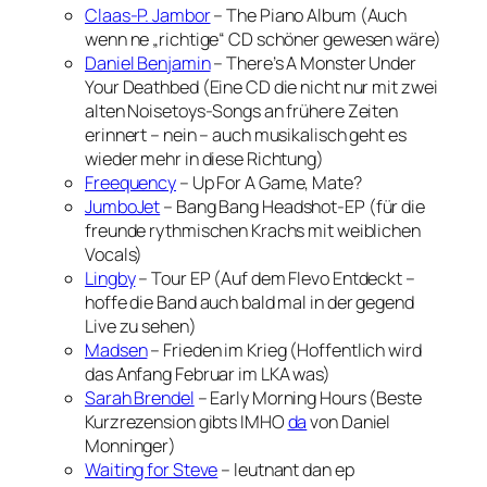
Claas-P. Jambor
– The Piano Album (Auch
wenn ne „richtige“ CD schöner gewesen wäre)
Daniel Benjamin
– There’s A Monster Under
Your Deathbed (Eine CD die nicht nur mit zwei
alten Noisetoys-Songs an frühere Zeiten
erinnert – nein – auch musikalisch geht es
wieder mehr in diese Richtung)
Freequency
– Up For A Game, Mate?
JumboJet
– Bang Bang Headshot-EP (für die
freunde rythmischen Krachs mit weiblichen
Vocals)
Lingby
– Tour EP (Auf dem Flevo Entdeckt –
hoffe die Band auch bald mal in der gegend
Live zu sehen)
Madsen
– Frieden im Krieg (Hoffentlich wird
das Anfang Februar im LKA was)
Sarah Brendel
– Early Morning Hours (Beste
Kurzrezension gibts IMHO
da
von Daniel
Monninger)
Waiting for Steve
– leutnant dan ep