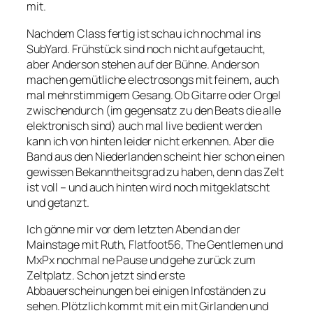
mit.
Nachdem Class fertig ist schau ich nochmal ins
SubYard. Frühstück sind noch nicht aufgetaucht,
aber Anderson stehen auf der Bühne. Anderson
machen gemütliche electrosongs mit feinem, auch
mal mehrstimmigem Gesang. Ob Gitarre oder Orgel
zwischendurch (im gegensatz zu den Beats die alle
elektronisch sind) auch mal live bedient werden
kann ich von hinten leider nicht erkennen. Aber die
Band aus den Niederlanden scheint hier schon einen
gewissen Bekanntheitsgrad zu haben, denn das Zelt
ist voll – und auch hinten wird noch mitgeklatscht
und getanzt.
Ich gönne mir vor dem letzten Abend an der
Mainstage mit Ruth, Flatfoot56, The Gentlemen und
MxPx nochmal ne Pause und gehe zurück zum
Zeltplatz. Schon jetzt sind erste
Abbauerscheinungen bei einigen Infoständen zu
sehen. Plötzlich kommt mit ein mit Girlanden und