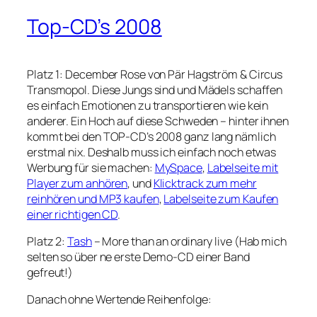
Top-CD’s 2008
Platz 1: December Rose von Pär Hagström & Circus
Transmopol. Diese Jungs sind und Mädels schaffen
es einfach Emotionen zu transportieren wie kein
anderer. Ein Hoch auf diese Schweden – hinter ihnen
kommt bei den TOP-CD’s 2008 ganz lang nämlich
erstmal nix. Deshalb muss ich einfach noch etwas
Werbung für sie machen:
MySpace
,
Labelseite mit
Player zum anhören
, und
Klicktrack zum mehr
reinhören und MP3 kaufen
,
Labelseite zum Kaufen
einer richtigen CD
.
Platz 2:
Tash
– More than an ordinary live (Hab mich
selten so über ne erste Demo-CD einer Band
gefreut!)
Danach ohne Wertende Reihenfolge: