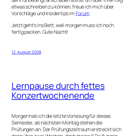
denn unbedingt anschauen sollte, um über ihren Gig
etwas schreiben zu können, freue ich mich über
Vorschläge und Insidertips im
Forum
.
Jetzt geht’s ins Bett, weil morgen muss ich noch
fertig packen. Gute Nacht!
12. August 2008
Lernpause durch fettes
Konzertwochenende
Morgen hab ich die letzte Vorlesung für dieses
Semester, ab nächsten Montag stehen die
Prüfungen an. Der Prüfungszeitraum erstreckt sich