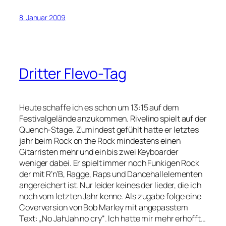
8. Januar 2009
Dritter Flevo-Tag
Heute schaffe ich es schon um 13:15 auf dem
Festivalgelände anzukommen. Rivelino spielt auf der
Quench-Stage. Zumindest gefühlt hatte er letztes
jahr beim Rock on the Rock mindestens einen
Gitarristen mehr und ein bis zwei Keyboarder
weniger dabei. Er spielt immer noch Funkigen Rock
der mit R’n’B, Ragge, Raps und Dancehallelementen
angereichert ist. Nur leider keines der lieder, die ich
noch vom letzten Jahr kenne. Als zugabe folge eine
Coverversion von Bob Marley mit angepasstem
Text: „No JahJah no cry“. Ich hatte mir mehr erhofft…