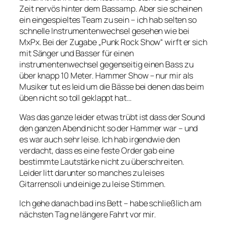
Zeit nervös hinter dem Bassamp. Aber sie scheinen
ein eingespieltes Team zu sein – ich hab selten so
schnelle Instrumentenwechsel gesehen wie bei
MxPx. Bei der Zugabe „Punk Rock Show“ wirft er sich
mit Sänger und Basser für einen
instrumentenwechsel gegenseitig einen Bass zu
über knapp 10 Meter. Hammer Show – nur mir als
Musiker tut es leid um die Bässe bei denen das beim
üben nicht so toll geklappt hat…
Was das ganze leider etwas trübt ist dass der Sound
den ganzen Abend nicht so der Hammer war – und
es war auch sehr leise. Ich hab irgendwie den
verdacht, dass es eine feste Order gab eine
bestimmte Lautstärke nicht zu überschreiten.
Leider litt darunter so manches zu leises
Gitarrensoli und einige zu leise Stimmen.
Ich gehe danach bad ins Bett – habe schließlich am
nächsten Tag ne längere Fahrt vor mir.