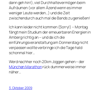
dann geh hin!), viel Durchhaltevermögen beim
Aufräumen (vor allem Äzend wenn es immer
weniger Leute werden…) und die Zeit
zwischendurch auch mal die Bands zu genießen!
Ich kann leider nicht kommen (Sorry!) – Montag
fängt mein Studium der erneuerbaren Energien in
Amberg richtig an – und da ich die
einführungsveranstaltung am Donnerstag nicht
verpassen wollte verbringe ich die Tage hald
schonmal hier…
Werd nachher noch 20km Joggen gehen – der
München Marathon
rück dummerweise immer
näher…
3. Oktober 2009