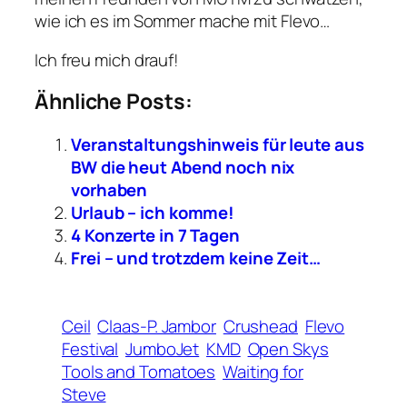
wie ich es im Sommer mache mit Flevo…
Ich freu mich drauf!
Ähnliche Posts:
Veranstaltungshinweis für leute aus
BW die heut Abend noch nix
vorhaben
Urlaub – ich komme!
4 Konzerte in 7 Tagen
Frei – und trotzdem keine Zeit…
Ceil
Claas-P. Jambor
Crushead
Flevo
Festival
JumboJet
KMD
Open Skys
Tools and Tomatoes
Waiting for
Steve