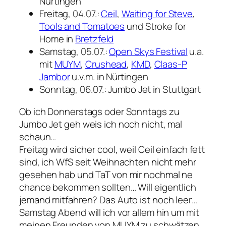
Nürtingen
Freitag, 04.07.:
Ceil
,
Waiting for Steve
,
Tools and Tomatoes
und Stroke for
Home in
Bretzfeld
Samstag, 05.07.:
Open Skys Festival
u.a.
mit
MUYM
,
Crushead
,
KMD
,
Claas-P
Jambor
u.v.m. in Nürtingen
Sonntag, 06.07.: Jumbo Jet in Stuttgart
Ob ich Donnerstags oder Sonntags zu
Jumbo Jet geh weis ich noch nicht, mal
schaun…
Freitag wird sicher cool, weil Ceil einfach fett
sind, ich WfS seit Weihnachten nicht mehr
gesehen hab und TaT von mir nochmal ne
chance bekommen sollten… Will eigentlich
jemand mitfahren? Das Auto ist noch leer…
Samstag Abend will ich vor allem hin um mit
meinen Freunden von MUYM zu schwätzen,