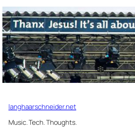
Zum
Inhalt
springen
langhaarschneider.net
Music. Tech. Thoughts.