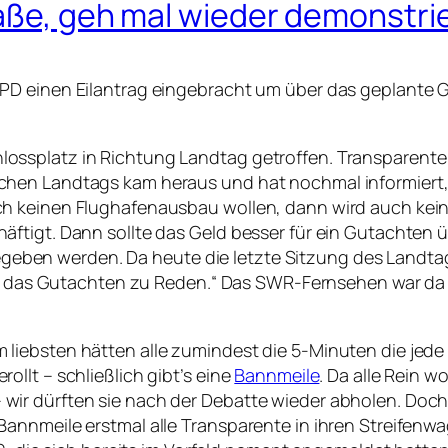
raße, geh mal wieder demonstri
SPD einen Eilantrag eingebracht um über das geplante
ossplatz in Richtung Landtag getroffen. Transparente
hen Landtags kam heraus und hat nochmal informiert, w
h keinen Flughafenausbau wollen, dann wird auch kei
ftigt. Dann sollte das Geld besser für ein Gutachten 
en werden. Da heute die letzte Sitzung des Landtag
er das Gutachten zu Reden.“ Das SWR-Fernsehen war da un
iebsten hätten alle zumindest die 5-Minuten die jede F
llt – schließlich gibt’s eine
Bannmeile
. Da alle Rein 
r dürften sie nach der Debatte wieder abholen. Doch e
annmeile erstmal alle Transparente in ihren Streifenw