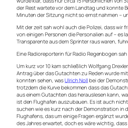
wurde klar, dass nur circa 15 Personlichen von
der Rest wartete vor dem Landtag und konnte 
Minuten der Sitzung nicht so ernst nahmen – 
Mit der zeit sah wohl auch die Polizei, dass wi
von einigen Personen die Personalien auf – es l
Transparente aus dem Sprinter raus waren, fuhr
Eine Radioreporterin für Radio Regenbogen sah 
Um kurz vor 10 kam schließlich Wolfgang Drexl
Antrag über das Gutachten zu Reden wurde mit 
konnten sehen, was
Ulrich Noll
bei der Demonstra
trotzdem die Kurve bekommen dass das Gutachten
aus einem Gutachten das herauslesen kann, was 
ist den Flughafen auszubauen. Es ist auch nic
suchen wie es kurz nach der Demonstration in d
Flughafens, das um einige Fragen ergänzt wurd
des Jahres erwartet, doch es wäre wichtig, dass