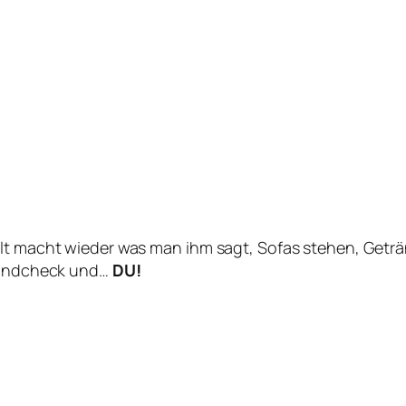
lt macht wieder was man ihm sagt, Sofas stehen, Geträn
Soundcheck und…
DU!