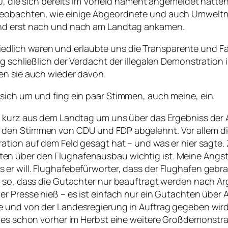
 30, die sich bereits im Vorfeld nament angemeldet hat
Beobachten, wie einige Abgeordnete und auch Umweltm
und erst nach und nach am Landtag ankamen.
r friedlich waren und erlaubte uns die Transparente und
ag schließlich der Verdacht der illegalen Demonstration
en sie auch wieder davon.
sich um und fing ein paar Stimmen, auch meine, ein.
er kurz aus dem Landtag um uns über das Ergebniss der
den Stimmen von CDU und FDP abgelehnt. Vor allem die
tion auf dem Feld gesagt hat – und was er hier sagte. 
 über den Flughafenausbau wichtig ist. Meine Angst – 
er will. Flughafebefürworter, dass der Flughafen gebra
ht so, dass die Gutachter nur beauftragt werden nach
er Presse hieß – es ist einfach nur ein Gutachten über
e und von der Landesregierung in Auftrag gegeben wir
 es schon vorher im Herbst eine weitere Großdemonstrati