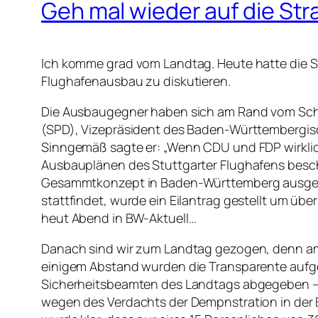
Geh mal wieder auf die St
Ich komme grad vom Landtag. Heute hatte die 
Flughafenausbau zu diskutieren.
Die Ausbaugegner haben sich am Rand vom Schl
(SPD), Vizepräsident des Baden-Württembergisc
Sinngemäß sagte er: „Wenn CDU und FDP wirklic
Ausbauplänen des Stuttgarter Flughafens beschä
Gesammtkonzept in Baden-Württemberg ausgegeb
stattfindet, wurde ein Eilantrag gestellt um üb
heut Abend in BW-Aktuell…
Danach sind wir zum Landtag gezogen, denn am l
einigem Abstand wurden die Transparente aufgero
Sicherheitsbeamten des Landtags abgegeben – wi
wegen des Verdachts der Dempnstration in der B