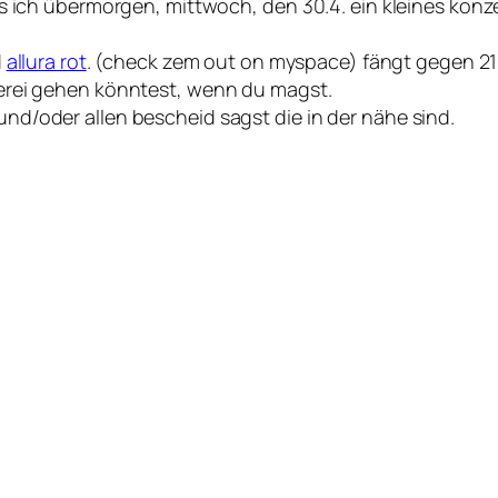
s ich übermorgen, mittwoch, den 30.4. ein kleines konz
d
allura rot
. (check zem out on myspace) fängt gegen 21
erei gehen könntest, wenn du magst.
d/oder allen bescheid sagst die in der nähe sind.