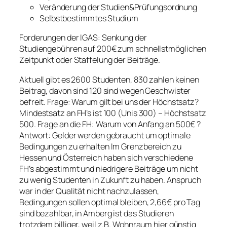
Veränderung der Studien&Prüfungsordnung
Selbstbestimmtes Studium
Forderungen der IGAS: Senkung der
Studiengebühren auf 200€ zum schnellstmöglichen
Zeitpunkt oder Staffelung der Beiträge.
Aktuell gibt es 2600 Studenten, 830 zahlen keinen
Beitrag, davon sind 120 sind wegen Geschwister
befreit. Frage: Warum gilt bei uns der Höchstsatz?
Mindestsatz an FH’s ist 100 (Unis 300) – Höchstsatz
500. Frage an die FH: Warum von Anfang an 500€ ?
Antwort: Gelder werden gebraucht um optimale
Bedingungen zu erhalten Im Grenzbereich zu
Hessen und Österreich haben sich verschiedene
FH’s abgestimmt und niedrigere Beiträge um nicht
zu wenig Studenten in Zukunft zu haben. Anspruch
war in der Qualität nicht nachzulassen,
Bedingungen sollen optimal bleiben, 2,66€ pro Tag
sind bezahlbar, in Amberg ist das Studieren
trotzdem billiger, weil z.B. Wohnraum hier günstig