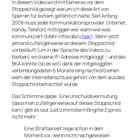
In diesem Video wird mit Kameras vor dem
Stoppschild gezeigt warum ich diese Art von
Sperren für extrem gefährlich halte. Seit Anfang
2008 muss jeder Kommunikationsprovider (Internet,
Handy, Telefon) mitloggen wer wann wie was
kommuniziert (Mehr infos dazu
hier
). Wenn jetzt
jemand zufälligerweise an diesem Stoppschild
vorbeiläuft (um in der Sprache des Videos zu
bleiben) wird seine IP-Adresse mitgeloggt – und das
BKA könnte (so es will) dank der mitgeloggten
verbindungsdaten 6 Monate lang nachvollziehen
wem der Internetanschluss gehört von dem aus das
Stoppschild betrachtet wurde.
Das Schlimme dabei: Eine Unschuldsvermutung
(dass man zufälligerweise auf dieses Stoppschild
kam) gibt es laut Justiziministerin Brigitte Zypries
nicht mehr:
Eine Strafbarkeit liege schon in dem
Moment vor, wenn nicht nachgewiesen