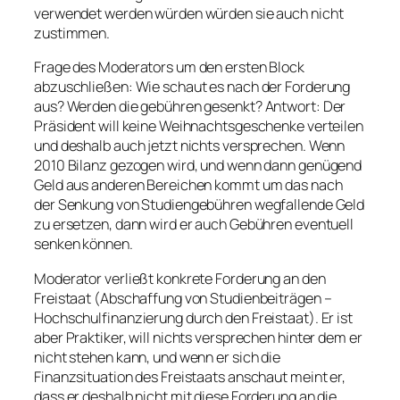
verwendet werden würden würden sie auch nicht
zustimmen.
Frage des Moderators um den ersten Block
abzuschließen: Wie schaut es nach der Forderung
aus? Werden die gebühren gesenkt? Antwort: Der
Präsident will keine Weihnachtsgeschenke verteilen
und deshalb auch jetzt nichts versprechen. Wenn
2010 Bilanz gezogen wird, und wenn dann genügend
Geld aus anderen Bereichen kommt um das nach
der Senkung von Studiengebühren wegfallende Geld
zu ersetzen, dann wird er auch Gebühren eventuell
senken können.
Moderator verließt konkrete Forderung an den
Freistaat (Abschaffung von Studienbeiträgen –
Hochschulfinanzierung durch den Freistaat). Er ist
aber Praktiker, will nichts versprechen hinter dem er
nicht stehen kann, und wenn er sich die
Finanzsituation des Freistaats anschaut meint er,
dass er deshalb nicht mit diese Forderung an die