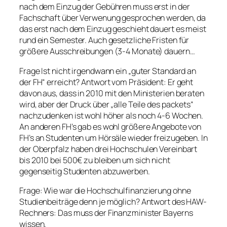
nach dem Einzug der Gebühren muss erst in der
Fachschaft über Verwenung gesprochen werden, da
das erst nach dem Einzug geschieht dauert es meist
rund ein Semester. Auch gesetzliche Fristen für
größere Ausschreibungen (3-4 Monate) dauern…
Frage Ist nicht irgendwann ein „guter Standard an
der FH“ erreicht? Antwort vom Präsident: Er geht
davon aus, dass in 2010 mit den Ministerien beraten
wird, aber der Druck über „alle Teile des packets“
nachzudenken ist wohl höher als noch 4-6 Wochen.
An anderen FH’s gab es wohl größere Angebote von
FH’s an Studenten um Hörsäle wieder freizugeben. In
der Oberpfalz haben drei Hochschulen Vereinbart
bis 2010 bei 500€ zu bleiben um sich nicht
gegenseitig Studenten abzuwerben.
Frage: Wie war die Hochschulfinanzierung ohne
Studienbeiträge denn je möglich? Antwort des HAW-
Rechners: Das muss der Finanzminister Bayerns
wissen.