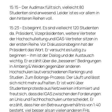
15:15 – Der Audimax füllt sich, vielleicht 80
Studenten sind anwesend. Leider ist es vor allem in
den hinteren Reihen voll.
15:23 – Es beginnt. Es sind vielleicht 120 Studenten
da. Präsident, Vizepräsidenten, weitere Vertreter
der Hochschulleitung und IGAS-Vertreter sitzen in
der ersten Reihe. Vor Diskussionsbeginn hat der
Präsident das Wort. Er versucht es lustig zu
beginnen – ihm ist der Dialog und der Austausch
wichtig. Er erzählt über die „besseren“ Bedingungen
in Amberg & Weiden gegenüber anderen
Hochschulen laut verschiedenen Rankings und
Studien. Zum Bolonga-Prozess: Der Läuft und lässt
sich nicht mehr aufhalten. Er ist wohl über
Studentenproteste aus Netzwerken informiert und
freut sich, dass die IGAS zwischen den Forderungen
an Unis und Fachhochschulen unterscheidet. Er
erzählt, dass hier ein Betreuungsverhältnis von 1:40
besteht, viel besser als an vielen anderen FHs.