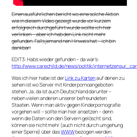
Einen ausführlichen bericht wo eine solche Aktion
wie in diesem Video gezeigt wurde vor kurzem
erfolgreich durchgeführt wurde wollte ich hier
verlinken – aber ich hab den Link nicht mehr
gefunden. Falls jemand nen Hinweis hat – ich bin
dankbar!
EDIT3: Habs wieder gefunden – da war’s:
http://www.carechild.de/news/politik/internetzensur_c
Was ich hier habe ist der
Link zu Karten
auf denen zu
sehen ist wo Server mit Kinderpornoangeboten
stehen. Ja, da ist auch Deutschland darunter –
neben vielen anderen unserer befreundeten
Staaten. Wenn man aktiv gegen Kinderpornografie
vorgehen will – sollte man hier ansetzen – denn
wenn die Daten von den Servern gelöscht sind,
können sie nicht mehr (auch nicht durch umgehung
einer Sperre) über das
WWW
bezogen werden.