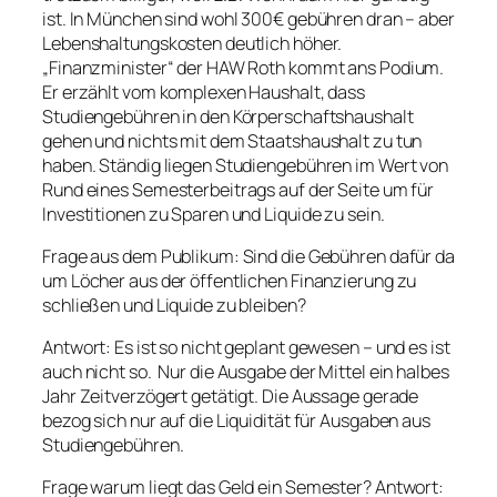
ist. In München sind wohl 300€ gebühren dran – aber
Lebenshaltungskosten deutlich höher.
„Finanzminister“ der HAW Roth kommt ans Podium.
Er erzählt vom komplexen Haushalt, dass
Studiengebühren in den Körperschaftshaushalt
gehen und nichts mit dem Staatshaushalt zu tun
haben. Ständig liegen Studiengebühren im Wert von
Rund eines Semesterbeitrags auf der Seite um für
Investitionen zu Sparen und Liquide zu sein.
Frage aus dem Publikum: Sind die Gebühren dafür da
um Löcher aus der öffentlichen Finanzierung zu
schließen und Liquide zu bleiben?
Antwort: Es ist so nicht geplant gewesen – und es ist
auch nicht so. Nur die Ausgabe der Mittel ein halbes
Jahr Zeitverzögert getätigt. Die Aussage gerade
bezog sich nur auf die Liquidität für Ausgaben aus
Studiengebühren.
Frage warum liegt das Geld ein Semester? Antwort: