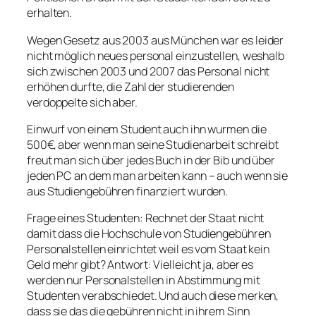
erhalten.
Wegen Gesetz aus 2003 aus München war es leider
nicht möglich neues personal einzustellen, weshalb
sich zwischen 2003 und 2007 das Personal nicht
erhöhen durfte, die Zahl der studierenden
verdoppelte sich aber.
Einwurf von einem Student auch ihn wurmen die
500€, aber wenn man seine Studienarbeit schreibt
freut man sich über jedes Buch in der Bib und über
jeden PC an dem man arbeiten kann – auch wenn sie
aus Studiengebühren finanziert wurden.
Frage eines Studenten: Rechnet der Staat nicht
damit dass die Hochschule von Studiengebühren
Personalstellen einrichtet weil es vom Staat kein
Geld mehr gibt? Antwort: Vielleicht ja, aber es
werden nur Personalstellen in Abstimmung mit
Studenten verabschiedet. Und auch diese merken,
dass sie das die gebühren nicht in ihrem Sinn