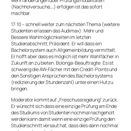
wenn änderungen über Prüfungsmodalitäten
(Nachholversuche,…) erfolgen ist das sofort
machbar.
17:10 – schnell weiter zum nächsten Thema (weitere
Studenten erlassen das Audimax): Mehr und
Bessere Wahlmöglichkeiten im letzten
Studienabschnitt. Präsident: Er will dass ein
Bachelorsystem auch Allgemeinbildung vermittelt.
Er hofft aber dass es möglich ist mehr Wahlfächer in
Zukunft an zu bieten. Bolonga-Beauftragte: Es ist
schwierig die AW-Fächer mit den Credit-Points und
den Sonstigen Ansprüchen des Bachelorsystems
(redizierung der Stundenzahl) unter einen Hut zu
bringen.
Moderator kommt auf „Freischussregelung“ zurück.
Er wünscht sich dass eine einzige Prüfung am Ende
des Studiums von Studenten nochmal nachgeholt
werden kann damit wenn eine einzige Prüfung den
Studienschnitt versaut hat, dass dies dann nochmal