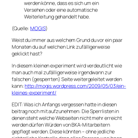
werden könne, dass es sich um ein
Versehen oder eine automatische
Weiterleitung gehandelt habe.
(Quelle:
MOGIS
)
Weist du immer aus welchem Grund du vor ein paar
Monaten du auf welchen Link zufälligerweise
geklickt hast?
In diesem kleinen experiment wird verdeutlicht wie
man auch mal zufälligerweise irgendwann zur
falschen (gesperrten) Seite weitergeleitet werden
kann:
http://mogis.wordpress.com/2009/05/03/ein-
kleines-experiment/
EDIT: Was ich Anfangs vergessen hatte in diesen
beitrag noch mit aufzunehmen: Die Sperrlisten in
denen steht welche Webseiten nicht mehr erreicht
werden dürfen Würden von BKA-Mitarbeitern
gepflegt werden. Diese könnten – ohne jedliche