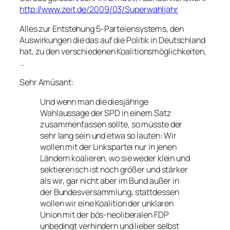
http://www.zeit.de/2009/03/Superwahljahr
Alles zur Entstehung 5-Parteiensystems, den
Auswirkungen die das auf die Politik in Deutschland
hat, zu den verschiedenen Koalitionsmöglichkeiten,
…
Sehr Amüsant:
Und wenn man die diesjährige
Wahlaussage der SPD in einem Satz
zusammenfassen sollte, so müsste der
sehr lang sein und etwa so lauten: Wir
wollen mit der Linkspartei nur in jenen
Ländern koalieren, wo sie weder klein und
sektiererisch ist noch größer und stärker
als wir, gar nicht aber im Bund außer in
der Bundesversammlung, stattdessen
wollen wir eine Koalition der unklaren
Union mit der bös-neoliberalen FDP
unbedingt verhindern und lieber selbst