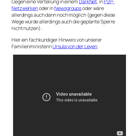
Gegen eine Verteilung in einem
DarkNet
, in
P2P-
Netzwerken
oder in
Newsgroups
oder wäre
allerdings auch dann noch möglich (gegen diese
Wege würde allerdings auch die geplante Sperre
nicht nutzen).
Hier ein fachkundiger Hinweis von unserer
Familienministerin
Ursula von der Leyen
.