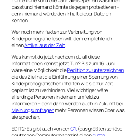
richterliche Kontrolle dann alles Sperren was ihnen
passt und niemand könnte dagegen protestieren –
denn niemand würde den Inhalt dieser Dateien
kennen!
Wer noch mehr fakten zur Verbreitung von
Kinderpornografie lesen will, dem empfehle ich
einen
Artikel aus der Zeit
.
Was kannst du jetzt nachdem du all diese
Informationen kennst jetzt Tun? Bis zum 16. Juni
wäre eine Möglichkeit die
Pedition zu unterzeichnen
die das Ziel hat die Einführung einer Sperrung von
Kinderpronografischen inhalten wie sie zur Zeit
geplant ist zu verhindern. Viel wichtiger wäre
allerdinge Personen in deinem umfeld zu
informieren – denn dann werden auch in Zukunft bei
Meinungsumfragen
mehr Personen wissen über was
sie sprechen.
EDIT2: Es gibt auch von der
C’t
(das größten seriöse
deutschen Computermagazin) einen
guten