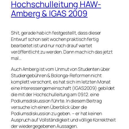
Hochschulleitung HAW-
Amberg & IGAS 2009
Shit, gerade hab ich festgestellt, dass dieser
Entwurf schon seit wochen praktisch fertig
bearbeitet ist und nur noch drauf wartet
veröffentlicht zu werden. Dann mach ich das jetzt
mal…
Auch Amberg ist vom Unmut von Studenten über
Studiengebühren & Bolonga-Reformen nicht
komplett verschont, es hat sich im letzten Monat
eine Interessengemeinschaft (IGAS2009) gebildet
die mit der Hochschulleitung am 09.12. eine
Podiumsdiskussion führte. In diesem Beitrag
versuche ich einen Überblick über die
Podiumsdiskussion zu geben. – er hat keinen
Auspruch auf Vollständigkeit und völlige Korrektheit
der wiedergegebenen Aussagen.