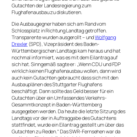
Gutachten der Landesregierung zum
Flughafenausbau zu diskutieren.
Die Ausbaugegner haben sich am Rand vom
Schlossplatz in Richtung Landtag getroffen.
Transparente wurden ausgerollt – und
Wolfgang
Drexler
(SPD), Vizepräsident des Baden-
Württembergischen Landtags kam heraus und hat
nochmal informiert, was es mit dem Eilantrag auf
sich hat. Sinngemäß sagte er: „Wenn CDU und FDP
wirklich keinen Flughafenausbau wollen, dann wird
auch kein Gutachten gebraucht dass sich mit den
Ausbauplänen des Stuttgarter Flughafens
beschäftigt. Dann sollte das Geld besser für ein
Gutachten über ein Umfassendes Verkehrs-
Gesammtkonzept in Baden-Württemberg
ausgegeben werden. Da heute die letzte Sitzung des
Landtags vor der in Auftraggabe des Gutachtens
stattfindet, wurde ein Eilantrag gestellt um über das
Gutachten zu Reden.“ Das SWR-Fernsehen war da