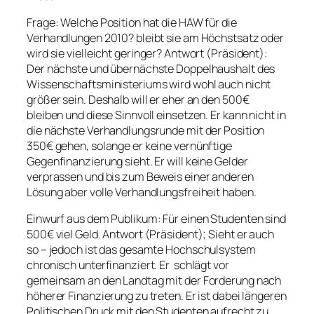
Frage: Welche Position hat die HAW für die
Verhandlungen 2010? bleibt sie am Höchstsatz oder
wird sie vielleicht geringer? Antwort (Präsident):
Der nächste und übernächste Doppelhaushalt des
Wissenschaftsministeriums wird wohl auch nicht
größer sein. Deshalb will er eher an den 500€
bleiben und diese Sinnvoll einsetzen. Er kann nicht in
die nächste Verhandlungsrunde mit der Position
350€ gehen, solange er keine vernünftige
Gegenfinanzierung sieht. Er will keine Gelder
verprassen und bis zum Beweis einer anderen
Lösung aber volle Verhandlungsfreiheit haben.
Einwurf aus dem Publikum: Für einen Studenten sind
500€ viel Geld. Antwort (Präsident); Sieht er auch
so – jedoch ist das gesamte Hochschulsystem
chronisch unterfinanziert. Er schlägt vor
gemeinsam an den Landtag mit der Forderung nach
höherer Finanzierung zu treten. Er ist dabei längeren
Politischen Druck mit den Studenten aufrecht zu