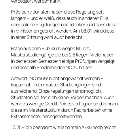
verbessert werden kann.
Präsident: Juristen haben diese Regelung seit
langem – und er weiß, dass auch in anderen FH’s
über solche Regelungen nachdenken und dass diese
in Ministerien geprüft werden. Am 08.01. wird diese
in einer Sitzung wohl auch bedacht.
Frage aus dem Publikum wegen NC’s zu
Masterstudiengänge die bei 2,5 liegen. Viele haben
in den ersten Semestern einige Prüfungen vergeigt
und deshalb Probleme den NC zu halten.
Antwort: NC muss nicht angewandt werden –
kapazität in den master Studiengängen sind
ausreichend, Einzelregelungen sind möglich,
Studenten sollten sich keine Sorgen machen. Auch
wenn zu wenige Credit Points verfügbar sind können
diese im Masterstudium durch Facharbeiten ohne
Extrasemester nachgeholt werden.
17:25 – bin bespannt wie lang mein Akku noch reicht