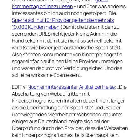
Kommentag online zu lesen
– und über was anderes
interessantes bin ich auch noch gestolpert: Die
Sperre soll nur für Provider gelten die mehr als
10.000 Kunden haben
(Damit die Liste mit den zu
sperrenden URLS nicht jeder kleine Admin in die
Hand bekommt damit sie nicht so schnell bekannt
wird (so wie bisher jede ausländische Sperrliste)).
Also könnten konsumenten von Kinderpornografie
sogar einfach auf einen kleine Provider umsteigen
und wären dadurch vor Verfolgung sicher. Und das
soll eine wirksame Sperre sein…
EDIT4:
Noch ein interessanter Artikel bei Heise
: „Die
Abschaltung von Webauftritten mit
kinderpornografischen Inhalten dauert nicht länger
als die Übermittlung einer Sperrliste“ und „Bei der
überwiegenden Mehrheit der Webseiten, darunter
einigen aus Deutschland, zeigte sich bei der
Überprüfung durch den Provider, dass die Webseiten
kein kinderpornografisches, teils überhaupt kein