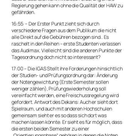
Regierung gehen kann ohne die Qualität der HAW zu
gefährden.
16:55 – Der Erster Punkt zieht sich durch
verschiedene Fragen aus dem Publikum die nicht
alle Direkt auf die Gebühren bezogen sind.. Es
raschelt in den Reihen – erste Studenten verlassen
das Audimax. Vielleicht sind die anderen Punkte der
Tagesordnung doch nicht so interessant?
17:00 – Die IGAS Stellt ihre Forderungen hinsichtlich
der Studien- und Prüfungsordnung dar: Änderung
der Notengewichtung (Erste Semester sollen
weniger zählen), Prüfungswiederholung soll
vereinfacht werden, eine Freischussregelung wird
gefordert. Antwort des Dekans: Auch er sieht dort
Spielraum, und auch mit anderen Hochschulen
gemeinsam sieht er es so dass sich dort was
machen lassen könnte. Er sieht es für möglich, dass
die ersten beiden Semester zu einer
„Orientierungsphase“ gehören in denen die Noten