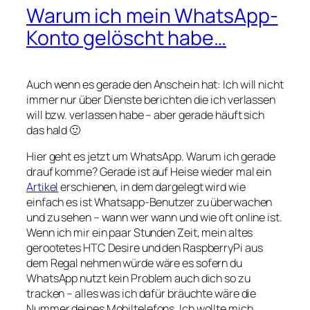
Warum ich mein WhatsApp-
Konto gelöscht habe…
Auch wenn es gerade den Anschein hat: Ich will nicht
immer nur über Dienste berichten die ich verlassen
will bzw. verlassen habe – aber gerade häuft sich
das hald 🙂
Hier geht es jetzt um WhatsApp. Warum ich gerade
drauf komme? Gerade ist auf Heise wieder mal ein
Artikel
erschienen, in dem dargelegt wird wie
einfach es ist Whatsapp-Benutzer zu überwachen
und zu sehen – wann wer wann und wie oft online ist.
Wenn ich mir ein paar Stunden Zeit, mein altes
gerootetes HTC Desire und den RaspberryPi aus
dem Regal nehmen würde wäre es sofern du
WhatsApp nutzt kein Problem auch dich so zu
tracken – alles was ich dafür bräuchte wäre die
Nummer deines Mobiltelefons. Ich wollte mich