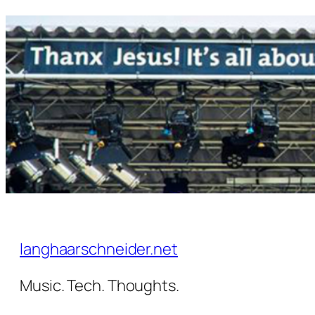
Zum
Inhalt
springen
langhaarschneider.net
Music. Tech. Thoughts.