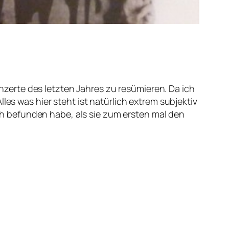
erte des letzten Jahres zu resümieren. Da ich
les was hier steht ist natürlich extrem subjektiv
h befunden habe, als sie zum ersten mal den