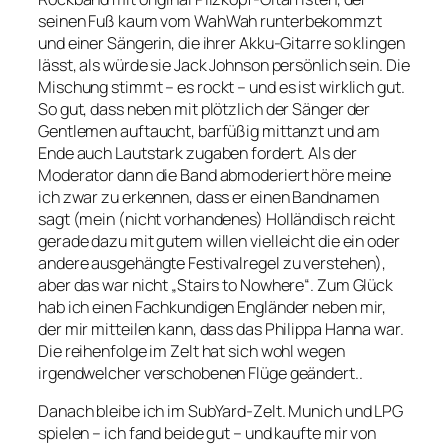
seinen Fuß kaum vom WahWah runterbekommzt
und einer Sängerin, die ihrer Akku-Gitarre so klingen
lässt, als würde sie Jack Johnson persönlich sein. Die
Mischung stimmt – es rockt – und es ist wirklich gut.
So gut, dass neben mit plötzlich der Sänger der
Gentlemen auftaucht, barfüßig mittanzt und am
Ende auch Lautstark zugaben fordert. Als der
Moderator dann die Band abmoderiert höre meine
ich zwar zu erkennen, dass er einen Bandnamen
sagt (mein (nicht vorhandenes) Holländisch reicht
gerade dazu mit gutem willen vielleicht die ein oder
andere ausgehängte Festivalregel zu verstehen),
aber das war nicht „Stairs to Nowhere“. Zum Glück
hab ich einen Fachkundigen Engländer neben mir,
der mir mitteilen kann, dass das Philippa Hanna war.
Die reihenfolge im Zelt hat sich wohl wegen
irgendwelcher verschobenen Flüge geändert..
Danach bleibe ich im SubYard-Zelt. Munich und LPG
spielen – ich fand beide gut – und kaufte mir von