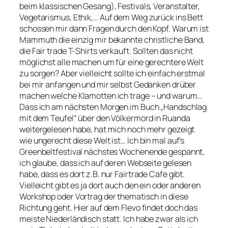
beim klassischen Gesang), Festivals, Veranstalter,
Vegetarismus, Ethik,… Auf dem Weg zurück ins Bett
schossen mir dann Fragen durch den Kopf. Warum ist
Mammuth die einzig mir bekannte christliche Band,
die Fair trade T-Shirts verkauft. Sollten das nicht
möglichst alle machen um für eine gerechtere Welt
zu sorgen? Aber vielleicht sollte ich einfach erstmal
bei mir anfangen und mir selbst Gedanken drüber
machen welche Klamotten ich trage – und warum…
Dass ich am nächsten Morgen im Buch „Handschlag
mit dem Teufel“ über den Völkermord in Ruanda
weitergelesen habe, hat mich noch mehr gezeigt
wie ungerecht diese Welt ist… Ich bin mal auf’s
Greenbeltfestival nächstes Wochenende gespannt,
ich glaube, dass ich auf deren Webseite gelesen
habe, dass es dort z.B. nur Fairtrade Cafe gibt.
Vielleicht gibt es ja dort auch den ein oder anderen
Workshop oder Vortrag der thematisch in diese
Richtung geht. Hier auf dem Flevo findet doch das
meiste Niederländisch statt. Ich habe zwar als ich