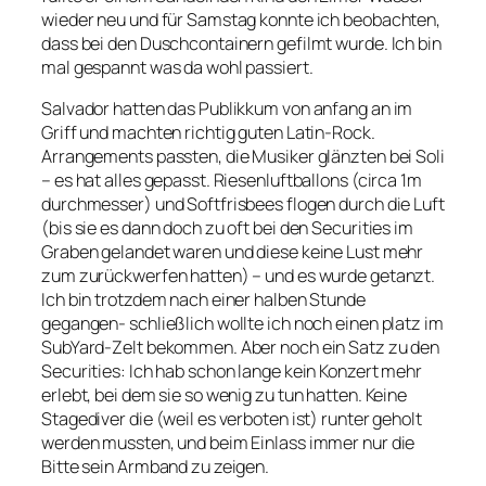
wieder neu und für Samstag konnte ich beobachten,
dass bei den Duschcontainern gefilmt wurde. Ich bin
mal gespannt was da wohl passiert.
Salvador hatten das Publikkum von anfang an im
Griff und machten richtig guten Latin-Rock.
Arrangements passten, die Musiker glänzten bei Soli
– es hat alles gepasst. Riesenluftballons (circa 1m
durchmesser) und Softfrisbees flogen durch die Luft
(bis sie es dann doch zu oft bei den Securities im
Graben gelandet waren und diese keine Lust mehr
zum zurückwerfen hatten) – und es wurde getanzt.
Ich bin trotzdem nach einer halben Stunde
gegangen- schließlich wollte ich noch einen platz im
SubYard-Zelt bekommen. Aber noch ein Satz zu den
Securities: Ich hab schon lange kein Konzert mehr
erlebt, bei dem sie so wenig zu tun hatten. Keine
Stagediver die (weil es verboten ist) runter geholt
werden mussten, und beim Einlass immer nur die
Bitte sein Armband zu zeigen.