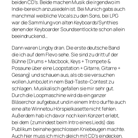
beiden CD’s. Beide machen Musik die irgendwo im
Indie-bereich anzusiedeln ist. Bei Munich gabs auch
manchmal weibliche Vocals zu den Sons, bei LPG
war die Sammlung von alten Keyboards/Synthies
denen der Keyboarder Soundsentlockte schon allein
beeindruckend…
Dann waren Lingby dran. Die erste deutsche Band
die ich auf dem Flevo sehe. Sie sind zu dritt uf der
Bühne (Drums + Macbook, Keys + Trompete &
Posaune über eine Loopstation + Gitarre, Gitarre +
Gesang) und schauen aus, als ob sie versuchen
wollen JumboJet in nem Bad-Taste-Contest zu
schlagen. Musikalisch gefallen sie mir sehr gut.
Durch die Loopmaschine wird da ein ganzer
Bläserchor aufgebaut und in einem Intro durfte auch
eine alte Winnetou Hörspielkasette nicht fehlen.
Außerdem hab ich davor noch kein Konzert erlebt,
bei dem (zumindest beim Intro eines Lieds) das
Publikum beinahe geschlossen Kniebeugen machte.
Auch hier muss ich mich gleich mit CD’s eindecken.