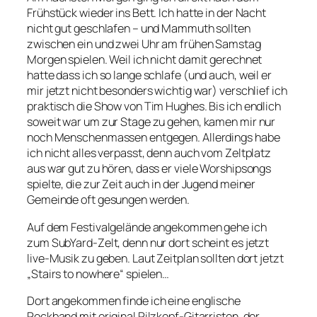
Frühstück wieder ins Bett. Ich hatte in der Nacht
nicht gut geschlafen – und Mammuth sollten
zwischen ein und zwei Uhr am frühen Samstag
Morgen spielen. Weil ich nicht damit gerechnet
hatte dass ich so lange schlafe (und auch, weil er
mir jetzt nicht besonders wichtig war) verschlief ich
praktisch die Show von Tim Hughes. Bis ich endlich
soweit war um zur Stage zu gehen, kamen mir nur
noch Menschenmassen entgegen. Allerdings habe
ich nicht alles verpasst, denn auch vom Zeltplatz
aus war gut zu hören, dass er viele Worshipsongs
spielte, die zur Zeit auch in der Jugend meiner
Gemeinde oft gesungen werden.
Auf dem Festivalgelände angekommen gehe ich
zum SubYard-Zelt, denn nur dort scheint es jetzt
live-Musik zu geben. Laut Zeitplan sollten dort jetzt
„Stairs to nowhere“ spielen…
Dort angekommen finde ich eine englische
Rockband mit original Pilzkopf-Gitarristen, der