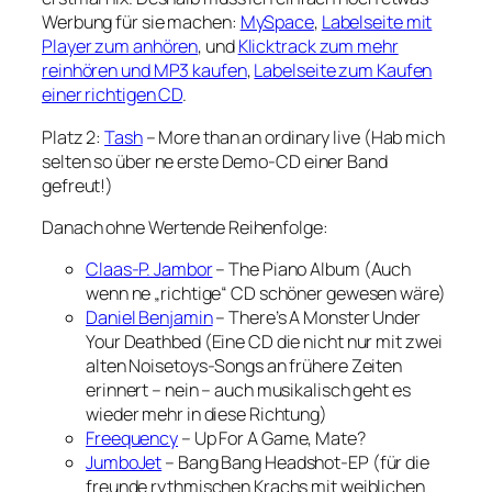
Werbung für sie machen:
MySpace
,
Labelseite mit
Player zum anhören
, und
Klicktrack zum mehr
reinhören und MP3 kaufen
,
Labelseite zum Kaufen
einer richtigen CD
.
Platz 2:
Tash
– More than an ordinary live (Hab mich
selten so über ne erste Demo-CD einer Band
gefreut!)
Danach ohne Wertende Reihenfolge:
Claas-P. Jambor
– The Piano Album (Auch
wenn ne „richtige“ CD schöner gewesen wäre)
Daniel Benjamin
– There’s A Monster Under
Your Deathbed (Eine CD die nicht nur mit zwei
alten Noisetoys-Songs an frühere Zeiten
erinnert – nein – auch musikalisch geht es
wieder mehr in diese Richtung)
Freequency
– Up For A Game, Mate?
JumboJet
– Bang Bang Headshot-EP (für die
freunde rythmischen Krachs mit weiblichen