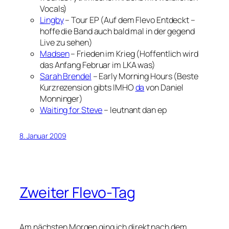
Vocals)
Lingby
– Tour EP (Auf dem Flevo Entdeckt –
hoffe die Band auch bald mal in der gegend
Live zu sehen)
Madsen
– Frieden im Krieg (Hoffentlich wird
das Anfang Februar im LKA was)
Sarah Brendel
– Early Morning Hours (Beste
Kurzrezension gibts IMHO
da
von Daniel
Monninger)
Waiting for Steve
– leutnant dan ep
8. Januar 2009
Zweiter Flevo-Tag
Am nächsten Morgen ging ich direkt nach dem