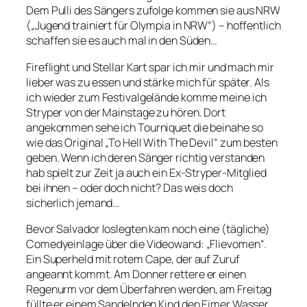
Dem Pulli des Sängers zufolge kommen sie aus NRW
(„Jugend trainiert für Olympia in NRW“) – hoffentlich
schaffen sie es auch mal in den Süden…
Fireflight und Stellar Kart spar ich mir und mach mir
lieber was zu essen und stärke mich für später. Als
ich wieder zum Festivalgelände komme meine ich
Stryper von der Mainstage zu hören. Dort
angekommen sehe ich Tourniquet die beinahe so
wie das Original „To Hell With The Devil“ zum besten
geben. Wenn ich deren Sänger richtig verstanden
hab spielt zur Zeit ja auch ein Ex-Stryper-Mitglied
bei ihnen – oder doch nicht? Das weis doch
sicherlich jemand…
Bevor Salvador loslegten kam noch eine (tägliche)
Comedyeinlage über die Videowand: „Flievomen“.
Ein Superheld mit rotem Cape, der auf Zuruf
angeannt kommt. Am Donner rettere er einen
Regenurm vor dem Überfahren werden, am Freitag
füllte er einem Sandelnden Kind den Eimer Wasser