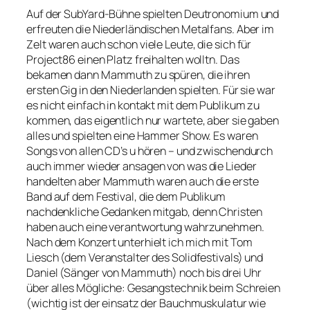
Auf der SubYard-Bühne spielten Deutronomium und
erfreuten die Niederländischen Metalfans. Aber im
Zelt waren auch schon viele Leute, die sich für
Project86 einen Platz freihalten wolltn. Das
bekamen dann Mammuth zu spüren, die ihren
ersten Gig in den Niederlanden spielten. Für sie war
es nicht einfach in kontakt mit dem Publikum zu
kommen, das eigentlich nur wartete, aber sie gaben
alles und spielten eine Hammer Show. Es waren
Songs von allen CD’s u hören – und zwischendurch
auch immer wieder ansagen von was die Lieder
handelten aber Mammuth waren auch die erste
Band auf dem Festival, die dem Publikum
nachdenkliche Gedanken mitgab, denn Christen
haben auch eine verantwortung wahrzunehmen.
Nach dem Konzert unterhielt ich mich mit Tom
Liesch (dem Veranstalter des Solidfestivals) und
Daniel (Sänger von Mammuth) noch bis drei Uhr
über alles Mögliche: Gesangstechnik beim Schreien
(wichtig ist der einsatz der Bauchmuskulatur wie