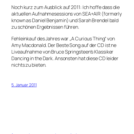
Noch kurz zum Ausblick auf 2011: Ich hoffe dass die
aktuellen Aufnahmesessions von SEA+AIR (formerly
known as Daniel Benjamin) und Sarah Brendel bald
zu schönen Ergebnissen führen.
Fehleinkauf des Jahres war „A Curious Thing“ von
Amy Macdonald. Der Beste Song auf der CD ist ne
Liveaufnahme von Bruce Springsteen’s Klassiker
Dancing in the Dark. Ansonsten hat diese CD leider
nichts zu bieten.
5. Januar 2011