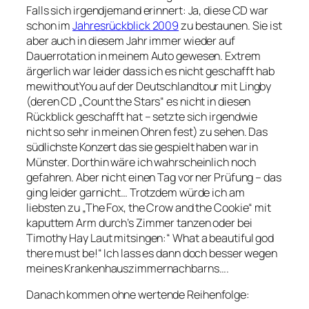
Falls sich irgendjemand erinnert: Ja, diese CD war
schon im
Jahresrückblick 2009
zu bestaunen. Sie ist
aber auch in diesem Jahr immer wieder auf
Dauerrotation in meinem Auto gewesen. Extrem
ärgerlich war leider dass ich es nicht geschafft hab
mewithoutYou auf der Deutschlandtour mit Lingby
(deren CD „Count the Stars“ es nicht in diesen
Rückblick geschafft hat – setzte sich irgendwie
nicht so sehr in meinen Ohren fest) zu sehen. Das
südlichste Konzert das sie gespielt haben war in
Münster. Dorthin wäre ich wahrscheinlich noch
gefahren. Aber nicht einen Tag vor ner Prüfung – das
ging leider garnicht… Trotzdem würde ich am
liebsten zu „The Fox, the Crow and the Cookie“ mit
kaputtem Arm durch’s Zimmer tanzen oder bei
Timothy Hay Laut mitsingen:“ What a beautiful god
there must be!“ Ich lass es dann doch besser wegen
meines Krankenhauszimmernachbarns….
Danach kommen ohne wertende Reihenfolge: