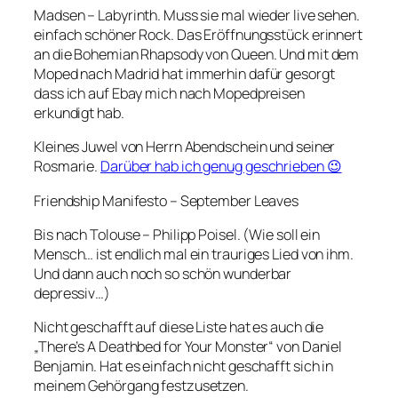
Madsen – Labyrinth. Muss sie mal wieder live sehen.
einfach schöner Rock. Das Eröffnungsstück erinnert
an die Bohemian Rhapsody von Queen. Und mit dem
Moped nach Madrid hat immerhin dafür gesorgt
dass ich auf Ebay mich nach Mopedpreisen
erkundigt hab.
Kleines Juwel von Herrn Abendschein und seiner
Rosmarie.
Darüber hab ich genug geschrieben 😉
Friendship Manifesto – September Leaves
Bis nach Tolouse – Philipp Poisel. (Wie soll ein
Mensch… ist endlich mal ein trauriges Lied von ihm.
Und dann auch noch so schön wunderbar
depressiv…)
Nicht geschafft auf diese Liste hat es auch die
„There’s A Deathbed for Your Monster“ von Daniel
Benjamin. Hat es einfach nicht geschafft sich in
meinem Gehörgang festzusetzen.