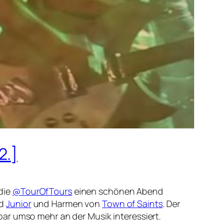
2.]
die
@TourOfTours
einen schönen Abend
nd
Junior
und Harmen von
Town of Saints
. Der
bar umso mehr an der Musik interessiert.