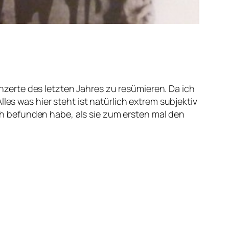
erte des letzten Jahres zu resümieren. Da ich
les was hier steht ist natürlich extrem subjektiv
h befunden habe, als sie zum ersten mal den