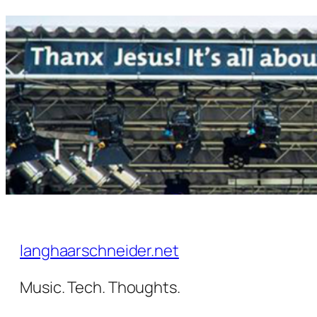
Zum
Inhalt
springen
langhaarschneider.net
Music. Tech. Thoughts.