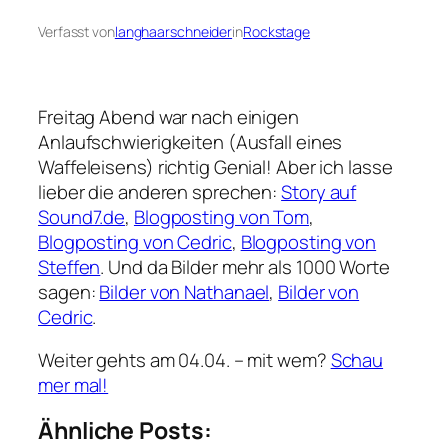
Verfasst von
langhaarschneider
in
Rockstage
Freitag Abend war nach einigen
Anlaufschwierigkeiten (Ausfall eines
Waffeleisens) richtig Genial! Aber ich lasse
lieber die anderen sprechen:
Story auf
Sound7.de
,
Blogposting von Tom
,
Blogposting von Cedric
,
Blogposting von
Steffen
. Und da Bilder mehr als 1000 Worte
sagen:
Bilder von Nathanael
,
Bilder von
Cedric
.
Weiter gehts am 04.04. – mit wem?
Schau
mer mal!
Ähnliche Posts: