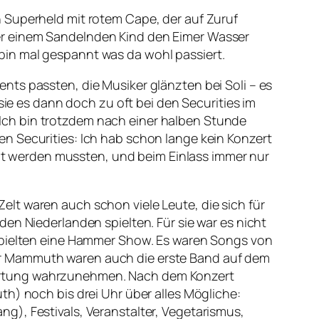
 Superheld mit rotem Cape, der auf Zuruf
er einem Sandelnden Kind den Eimer Wasser
bin mal gespannt was da wohl passiert.
nts passten, die Musiker glänzten bei Soli – es
sie es dann doch zu oft bei den Securities im
Ich bin trotzdem nach einer halben Stunde
n Securities: Ich hab schon lange kein Konzert
holt werden mussten, und beim Einlass immer nur
lt waren auch schon viele Leute, die sich für
en Niederlanden spielten. Für sie war es nicht
 spielten eine Hammer Show. Es waren Songs von
er Mammuth waren auch die erste Band auf dem
wortung wahrzunehmen. Nach dem Konzert
th) noch bis drei Uhr über alles Mögliche:
g), Festivals, Veranstalter, Vegetarismus,