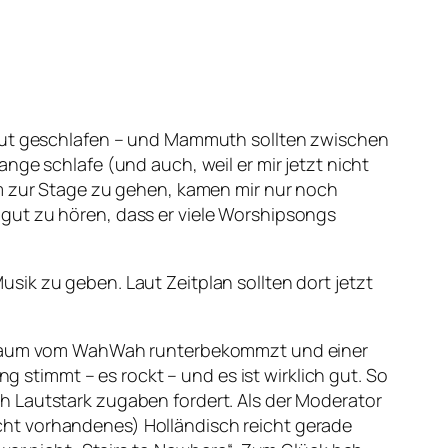
 gut geschlafen – und Mammuth sollten zwischen
nge schlafe (und auch, weil er mir jetzt nicht
um zur Stage zu gehen, kamen mir nur noch
gut zu hören, dass er viele Worshipsongs
ik zu geben. Laut Zeitplan sollten dort jetzt
uß kaum vom WahWah runterbekommzt und einer
ng stimmt – es rockt – und es ist wirklich gut. So
h Lautstark zugaben fordert. Als der Moderator
cht vorhandenes) Holländisch reicht gerade