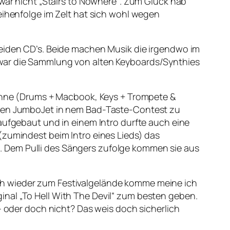
 war nicht „Stairs to Nowhere“. Zum Glück hab
eihenfolge im Zelt hat sich wohl wegen
beiden CD’s. Beide machen Musik die irgendwo im
 war die Sammlung von alten Keyboards/Synthies
 Bühne (Drums + Macbook, Keys + Trompete &
ollen JumboJet in nem Bad-Taste-Contest zu
aufgebaut und in einem Intro durfte auch eine
(zumindest beim Intro eines Lieds) das
. Dem Pulli des Sängers zufolge kommen sie aus
s ich wieder zum Festivalgelände komme meine ich
nal „To Hell With The Devil“ zum besten geben.
– oder doch nicht? Das weis doch sicherlich