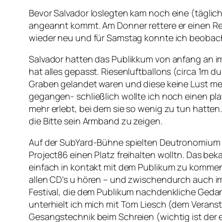
Bevor Salvador loslegten kam noch eine (täglic
angeannt kommt. Am Donner rettere er einen Re
wieder neu und für Samstag konnte ich beobach
Salvador hatten das Publikkum von anfang an im
hat alles gepasst. Riesenluftballons (circa 1m d
Graben gelandet waren und diese keine Lust me
gegangen- schließlich wollte ich noch einen pl
mehr erlebt, bei dem sie so wenig zu tun hatten
die Bitte sein Armband zu zeigen.
Auf der SubYard-Bühne spielten Deutronomium un
Project86 einen Platz freihalten wolltn. Das be
einfach in kontakt mit dem Publikum zu kommen,
allen CD’s u hören – und zwischendurch auch 
Festival, die dem Publikum nachdenkliche Ged
unterhielt ich mich mit Tom Liesch (dem Veranst
Gesangstechnik beim Schreien (wichtig ist der 