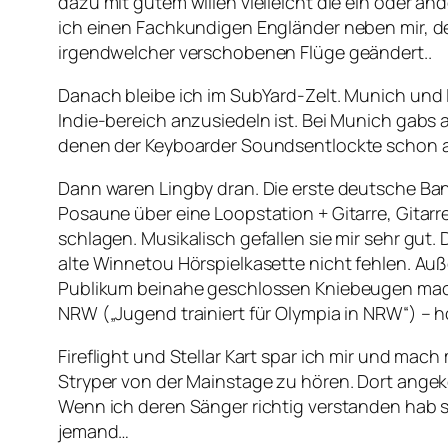
dazu mit gutem willen vielleicht die ein oder a
ich einen Fachkundigen Engländer neben mir, der
irgendwelcher verschobenen Flüge geändert..
Danach bleibe ich im SubYard-Zelt. Munich und 
Indie-bereich anzusiedeln ist. Bei Munich gab
denen der Keyboarder Soundsentlockte schon a
Dann waren Lingby dran. Die erste deutsche Ban
Posaune über eine Loopstation + Gitarre, Gita
schlagen. Musikalisch gefallen sie mir sehr gut
alte Winnetou Hörspielkasette nicht fehlen. Auß
Publikum beinahe geschlossen Kniebeugen macht
NRW („Jugend trainiert für Olympia in NRW“) – h
Fireflight und Stellar Kart spar ich mir und mac
Stryper von der Mainstage zu hören. Dort angek
Wenn ich deren Sänger richtig verstanden hab sp
jemand…