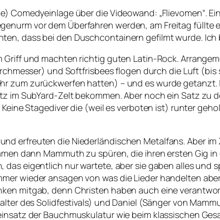
he) Comedyeinlage über die Videowand: „Flievomen“. Ein
genurm vor dem Überfahren werden, am Freitag füllte 
ten, dass bei den Duschcontainern gefilmt wurde. Ich 
 Griff und machten richtig guten Latin-Rock. Arrangeme
urchmesser) und Softfrisbees flogen durch die Luft (bis 
hr zum zurückwerfen hatten) – und es wurde getanzt. 
atz im SubYard-Zelt bekommen. Aber noch ein Satz zu de
. Keine Stagediver die (weil es verboten ist) runter ge
d erfreuten die Niederländischen Metalfans. Aber im Ze
kamen dann Mammuth zu spüren, die ihren ersten Gig in d
 das eigentlich nur wartete, aber sie gaben alles und
immer wieder ansagen von was die Lieder handelten ab
anken mitgab, denn Christen haben auch eine verant
alter des Solidfestivals) und Daniel (Sänger von Mammu
einsatz der Bauchmuskulatur wie beim klassischen Gesan