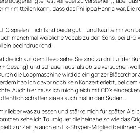
ndere ausgehängte Festivalregel zu verstehen), aber das
 mir mitteilen kann, dass das Philippa Hanna war. Die r
LPG spielen – ich fand beide gut – und kaufte mir von 
s auch manchmal weibliche Vocals zu den Sons, bei LPG
llein beeindruckend…
d die ich auf dem Flevo sehe. Sie sind zu dritt uf der
rre + Gesang) und schauen aus, als ob sie versuchen w
. Durch die Loopmaschine wird da ein ganzer Bläserchor 
erdem hab ich davor noch kein Konzert erlebt, bei dem 
e. Auch hier muss ich mich gleich mit CD’s eindecken
offentlich schaffen sie es auch mal in den Süden…
h mir lieber was zu essen und stärke mich für später. Al
ommen sehe ich Tourniquet die beinahe so wie das Origi
ielt zur Zeit ja auch ein Ex-Stryper-Mitglied bei ihnen 