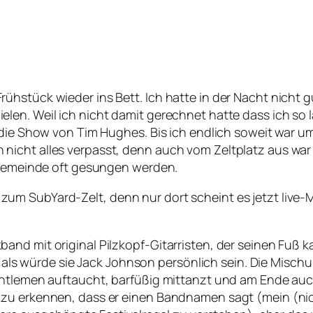
ühstück wieder ins Bett. Ich hatte in der Nacht nicht
en. Weil ich nicht damit gerechnet hatte dass ich so la
h die Show von Tim Hughes. Bis ich endlich soweit war 
icht alles verpasst, denn auch vom Zeltplatz aus war 
r Gemeinde oft gesungen werden.
 SubYard-Zelt, denn nur dort scheint es jetzt live-Mus
band mit original Pilzkopf-Gitarristen, der seinen F
, als würde sie Jack Johnson persönlich sein. Die Mischu
entlemen auftaucht, barfüßig mittanzt und am Ende auc
 zu erkennen, dass er einen Bandnamen sagt (mein (ni