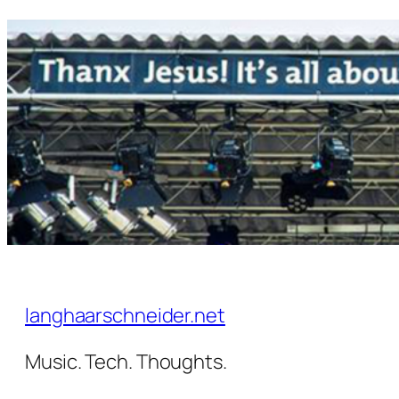
Zum
Inhalt
springen
langhaarschneider.net
Music. Tech. Thoughts.