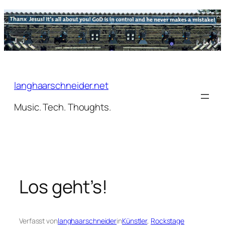
Zum
Inhalt
springen
langhaarschneider.net
Music. Tech. Thoughts.
Los geht’s!
Verfasst von
langhaarschneider
in
Künstler
, 
Rockstage