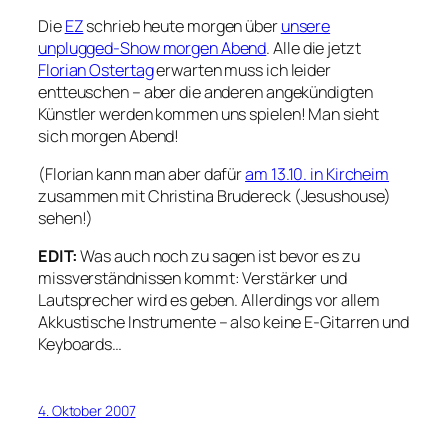
Die
EZ
schrieb heute morgen über
unsere
unplugged-Show morgen Abend
. Alle die jetzt
Florian Ostertag
erwarten muss ich leider
entteuschen – aber die anderen angekündigten
Künstler werden kommen uns spielen! Man sieht
sich morgen Abend!
(Florian kann man aber dafür
am 13.10. in Kircheim
zusammen mit Christina Brudereck (Jesushouse)
sehen!)
EDIT:
Was auch noch zu sagen ist bevor es zu
missverständnissen kommt: Verstärker und
Lautsprecher wird es geben. Allerdings vor allem
Akkustische Instrumente – also keine E-Gitarren und
Keyboards…
4. Oktober 2007