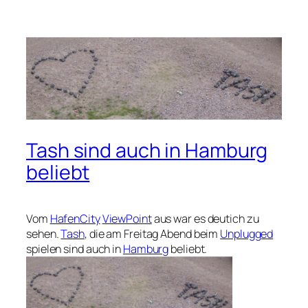
Tash sind auch in Hamburg
beliebt
Vom
HafenCity
ViewPoint
aus war es deutich zu
sehen.
Tash
, die am Freitag Abend beim
Unplugged
spielen sind auch in
Hamburg
beliebt.