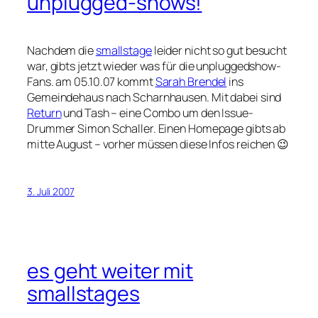
unplugged-shows!
Nachdem die
smallstage
leider nicht so gut besucht
war, gibts jetzt wieder was für die unpluggedshow-
Fans. am 05.10.07 kommt
Sarah Brendel
ins
Gemeindehaus nach Scharnhausen. Mit dabei sind
Return
und Tash – eine Combo um den Issue-
Drummer Simon Schaller. Einen Homepage gibts ab
mitte August – vorher müssen diese Infos reichen 😉
3. Juli 2007
es geht weiter mit
smallstages