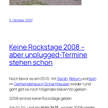
3. Oktober 2007
Keine Rockstage 2008 –
aber unplugged-Termine
stehen schon
Noch bevor es am 05.10. mit
Sarah
,
Return
und
tash
im
Gemeindehaus in Scharnhausen
wieder rund
geht gibt es noch folgendes bekanntzugeben:
2008 wird es keine Rockstage geben.
Am 04.04. und am
10.10.
14.11.
wird es 2008 wieder