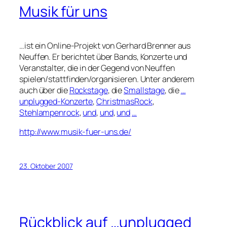
Musik für uns
…ist ein Online-Projekt von Gerhard Brenner aus
Neuffen. Er berichtet über Bands, Konzerte und
Veranstalter, die in der Gegend von Neuffen
spielen/stattfinden/organisieren. Unter anderem
auch über die
Rockstage
, die
Smallstage
, die
…
unplugged-Konzerte
,
ChristmasRock
,
Stehlampenrock
,
und
,
und
,
und
…
http://www.musik-fuer-uns.de/
23. Oktober 2007
Rückblick auf …unplugged