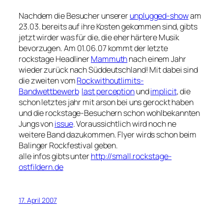
Nachdem die Besucher unserer
unplugged-show
am
23.03. bereits auf ihre Kosten gekommen sind, gibts
jetzt wirder was für die, die eher härtere Musik
bevorzugen. Am 01.06.07 kommt der letzte
rockstage Headliner
Mammuth
nach einem Jahr
wieder zurück nach Süddeutschland! Mit dabei sind
die zweiten vom
Rockwithoutlimits-
Bandwettbewerb
last perception
und
implicit
, die
schon letztes jahr mit arson bei uns gerockt haben
und die rockstage-Besuchern schon wohlbekannten
Jungs von
issue
. Voraussichtlich wird noch ne
weitere Band dazukommen. Flyer wirds schon beim
Balinger Rockfestival geben.
alle infos gibts unter
http://small.rockstage-
ostfildern.de
17. April 2007