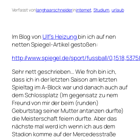
Verfasst von
langhaarschneider
in
internet
, 
Studium
, 
urlaub
Im Blog von
Ulf’s Heizung
bin ich auf nen
netten Spiegel-Artikel gestoßen:
http://www.spiegel.de/sport/fussball/0,1518,5375
Sehr nett geschrieben… Wie froh bin ich,
dass ich in der letzten Saison am letzten
Spieltag im A-Block war und danach auch auf
dem Schlossplatz (Im gegensatz zu nem
Freund von mir der beim (runden)
Geburtstag seiner Mutter antanzen durfte)
die Meisterschaft feiern durfte. Aber das
nächste mal werd ich wenn ich aus dem
Stadion komme auf der Mercedesstraße