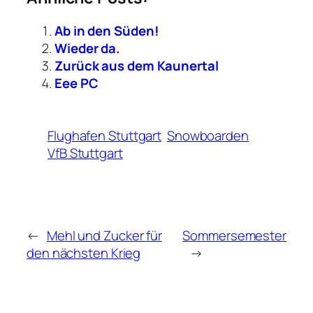
Ab in den Süden!
Wieder da.
Zurück aus dem Kaunertal
Eee PC
Flughafen Stuttgart
Snowboarden
VfB Stuttgart
←
Mehl und Zucker für
Sommersemester
den nächsten Krieg
→