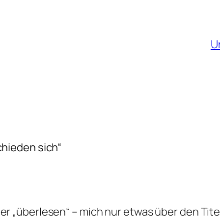
U
hieden sich“
ter „überlesen“ – mich nur etwas über den Tit