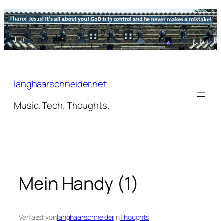
Zum
Inhalt
springen
langhaarschneider.net
Music. Tech. Thoughts.
Mein Handy (1)
Verfasst von
langhaarschneider
in
Thoughts